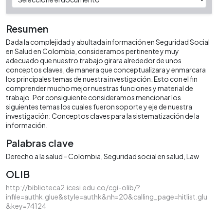
Resumen
Dada la complejidad y abultada información en Seguridad Social
en Salud en Colombia, consideramos pertinente y muy
adecuado que nuestro trabajo girara alrededor de unos
conceptos claves, de manera que conceptualizara y enmarcara
los principales temas de nuestra investigación. Esto con el fin
comprender mucho mejor nuestras funciones y material de
trabajo. Por consiguiente consideramos mencionar los
siguientes temas los cuales fueron soporte y eje de nuestra
investigación: Conceptos claves para la sistematización de la
información.
Palabras clave
Derecho a la salud - Colombia
Seguridad social en salud
Law
OLIB
http://biblioteca2.icesi.edu.co/cgi-olib/?
infile=authk.glue&style=authk&nh=20&calling_page=hitlist.glu
&key=74124