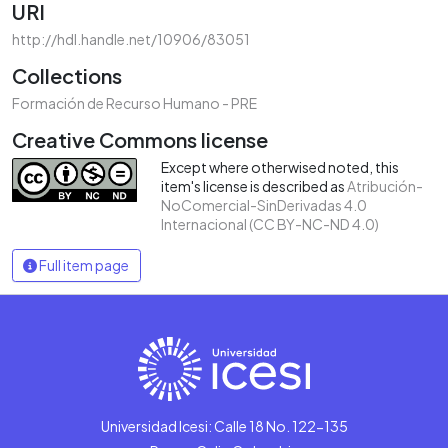
URI
http://hdl.handle.net/10906/83051
Collections
Formación de Recurso Humano - PRE
Creative Commons license
Except where otherwised noted, this
item's license is described as
Atribución-
NoComercial-SinDerivadas 4.0
Internacional (CC BY-NC-ND 4.0)
Full item page
Universidad Icesi: Calle 18 No. 122-135