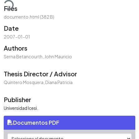
ding...
Files
documento.html
(382 B)
Date
2007-01-01
Authors
Serna Betancourth, John Mauricio
Thesis Director / Advisor
Quintero Mosquera, Diana Patricia
Publisher
Universidad Icesi.
Documentos PDF