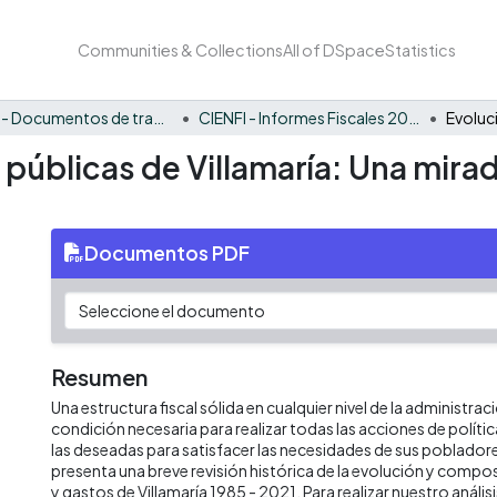
Communities & Collections
All of DSpace
Statistics
CIENFI - Documentos de trabajos, técnicos y de divulgación
CIENFI - Informes Fiscales 2021
 públicas de Villamaría: Una mirad
Documentos PDF
Resumen
Una estructura fiscal sólida en cualquier nivel de la administrac
condición necesaria para realizar todas las acciones de políti
las deseadas para satisfacer las necesidades de sus poblado
presenta una breve revisión histórica de la evolución y compos
y gastos de Villamaría 1985 - 2021. Para realizar nuestro anál