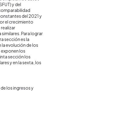
SFUT) y del
 comparabilidad
 constantes del 2021 y
por el crecimiento
realizar
similares. Para lograr
ra sección es la
la evolución de los
e exponen los
inta sección los
res y en la sexta, los
de los ingresos y