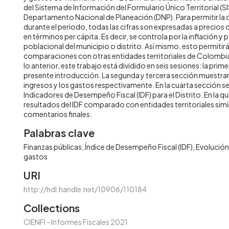
del Sistema de Información del Formulario Único Territorial (SI
Departamento Nacional de Planeación (DNP). Para permitir la
durante el periodo, todas las cifras son expresadas a precios
en términos per cápita. Es decir, se controla por la inflación y 
poblacional del municipio o distrito. Así mismo, esto permitirá 
comparaciones con otras entidades territoriales de Colombia 
lo anterior, este trabajo está dividido en seis sesiones: la prime
presente introducción. La segunda y tercera sección muestran 
ingresos y los gastos respectivamente. En la cuarta sección s
Indicadores de Desempeño Fiscal (IDF) para el Distrito. En la qu
resultados del IDF comparado con entidades territoriales simila
comentarios finales.
Palabras clave
Finanzas públicas
Índice de Desempeño Fiscal (IDF)
Evolución 
gastos
URI
http://hdl.handle.net/10906/110184
Collections
CIENFI - Informes Fiscales 2021