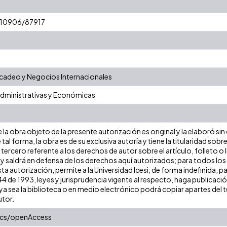
t/10906/87917
adeo y Negocios Internacionales
Administrativas y Económicas
la obra objeto de la presente autorización es original y la elaboró sin
 tal forma, la obra es de su exclusiva autoría y tiene la titularidad s
tercero referente a los derechos de autor sobre el artículo, folleto o 
 y saldrá en defensa de los derechos aquí autorizados; para todos los
ta autorización, permite a la Universidad Icesi, de forma indefinida, p
 44 de 1993, leyes y jurisprudencia vigente al respecto, haga publicac
a sea la biblioteca o en medio electrónico podrá copiar apartes del te
utor.
ics/openAccess