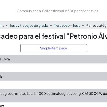
Communities & Collections
All of DSpace
Statistics
Facultad de Negocios y Economía
Tesis y trabajos de grado
Mercadeo - Tesis
adeo para el festival "Petronio Ál
Simple item page
 Elvira
la
 N degrees minutes Lat: 3.4000 decimal degrees Long: 076 30 00 W 
29Z