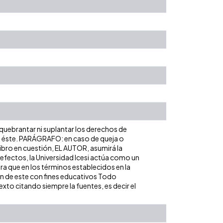
 quebrantar ni suplantar los derechos de
obre éste. PARÁGRAFO: en caso de queja o
libro en cuestión, EL AUTOR, asumirá la
 efectos, la Universidad Icesi actúa como un
ara que en los términos establecidos en la
ión de este con fines educativos Todo
xto citando siempre la fuentes, es decir el