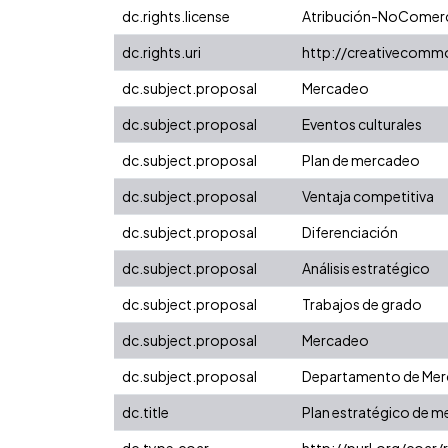
dc.rights.license
Atribución-NoComerci
dc.rights.uri
http://creativecomm
dc.subject.proposal
Mercadeo
dc.subject.proposal
Eventos culturales
dc.subject.proposal
Plan de mercadeo
dc.subject.proposal
Ventaja competitiva
dc.subject.proposal
Diferenciación
dc.subject.proposal
Análisis estratégico
dc.subject.proposal
Trabajos de grado
dc.subject.proposal
Mercadeo
dc.subject.proposal
Departamento de Merc
dc.title
Plan estratégico de me
dc.type.coar
http://purl.org/coar