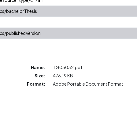
cs/bachelorThesis
cs/publishedVersion
Name:
TG03032.pdf
Size:
478.19 KB
Format:
Adobe Portable Document Format