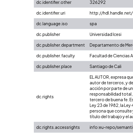
dc.identifier.other
326292
dc.identifier.uri
http://hdl.handle.ne
dc.language.iso
spa
dc.publisher
Universidad Icesi
dc.publisher.department
Departamento de Merc
dc.publisher.faculty
Facultad de Ciencias 
dc.publisher.place
Santiago de Cali
EL AUTOR, expresa que 
autor de terceros, y de
acción por parte de un 
responsabilidad total,
dc.rights
tercero de buena fe. Es
Ley 23 de 1982, la Ley
persona que consulte y
título del trabajo y el a
dc.rights.accessrights
info:eu-repo/semant