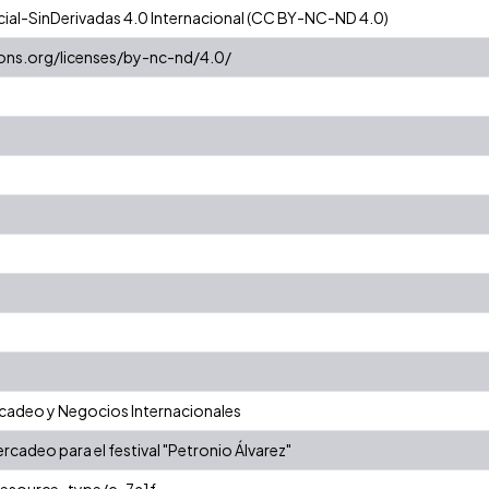
al-SinDerivadas 4.0 Internacional (CC BY-NC-ND 4.0)
ons.org/licenses/by-nc-nd/4.0/
adeo y Negocios Internacionales
rcadeo para el festival "Petronio Álvarez"
/resource_type/c_7a1f