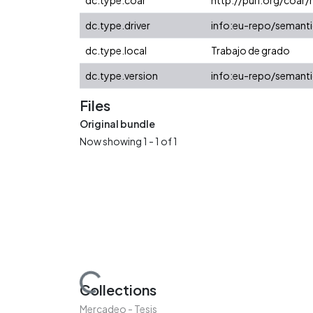
dc.type.driver
info:eu-repo/semanti
dc.type.local
Trabajo de grado
dc.type.version
info:eu-repo/semanti
Files
Original bundle
Now showing
1 - 1 of 1
Loading...
Collections
Mercadeo - Tesis