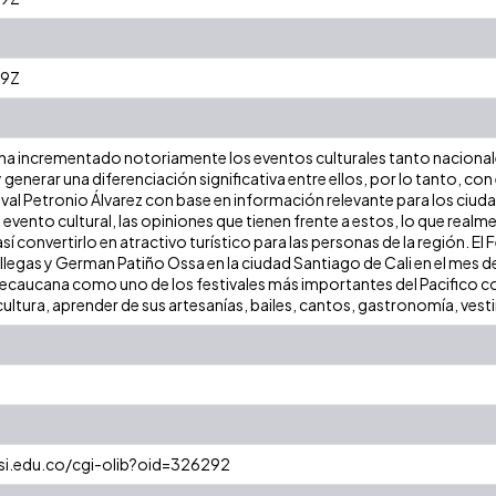
29Z
e ha incrementado notoriamente los eventos culturales tanto naciona
y generar una diferenciación significativa entre ellos, por lo tanto, co
ival Petronio Álvarez con base en información relevante para los ciu
n evento cultural, las opiniones que tienen frente a estos, lo que realm
sí convertirlo en atractivo turístico para las personas de la región. El
llegas y German Patiño Ossa en la ciudad Santiago de Cali en el mes 
allecaucana como uno de los festivales más importantes del Pacifico
ltura, aprender de sus artesanías, bailes, cantos, gastronomía, vest
esi.edu.co/cgi-olib?oid=326292