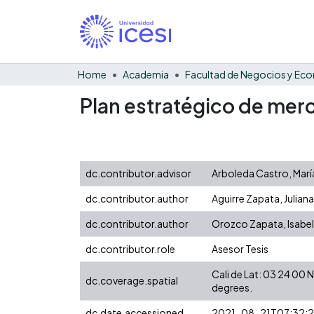
Home
Academia
Plan estratégico de merc
dc.contributor.advisor
Arboleda Castro, María
dc.contributor.author
Aguirre Zapata, Juliana
dc.contributor.author
Orozco Zapata, Isabel
dc.contributor.role
Asesor Tesis
Cali de Lat: 03 24 00
dc.coverage.spatial
degrees.
dc.date.accessioned
2021-08-21T07:32: