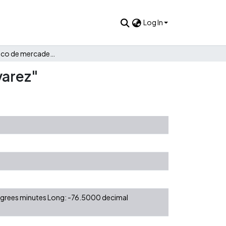
Log In
Plan estratégico de mercadeo para el festival "Petronio Álvarez"
varez"
degrees minutes Long: -76.5000 decimal