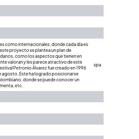
les como internacionales, donde cada día es
n este proyecto se plantea un plan de
dadanos, como los aspectos que tienen en
ente valoran y les parece atractivo de este
spa
 Festival Petronio Álvarez fue creado en 1996
de agosto. Este ha logrado posicionarse
 colombiano, donde se puede conocer un
imenta, etc.