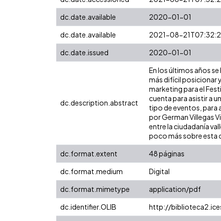
dc.date.available
2020-01-01
dc.date.available
2021-08-21T07:32:
dc.date.issued
2020-01-01
En los últimos años s
más difícil posicionar 
marketing para el Fest
cuenta para asistir a u
dc.description.abstract
tipo de eventos, para a
por German Villegas Vi
entre la ciudadanía v
poco más sobre esta cu
dc.format.extent
48 páginas
dc.format.medium
Digital
dc.format.mimetype
application/pdf
dc.identifier.OLIB
http://biblioteca2.ic