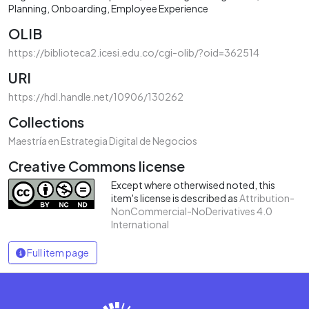
Planning
Onboarding
Employee Experience
OLIB
https://biblioteca2.icesi.edu.co/cgi-olib/?oid=362514
URI
https://hdl.handle.net/10906/130262
Collections
Maestría en Estrategia Digital de Negocios
Creative Commons license
Except where otherwised noted, this
item's license is described as
Attribution-
NonCommercial-NoDerivatives 4.0
International
Full item page