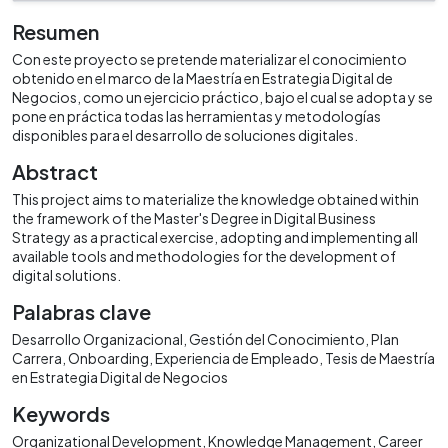
Resumen
Con este proyecto se pretende materializar el conocimiento
obtenido en el marco de la Maestría en Estrategia Digital de
Negocios, como un ejercicio práctico, bajo el cual se adopta y se
pone en práctica todas las herramientas y metodologías
disponibles para el desarrollo de soluciones digitales.
Abstract
This project aims to materialize the knowledge obtained within
the framework of the Master's Degree in Digital Business
Strategy as a practical exercise, adopting and implementing all
available tools and methodologies for the development of
digital solutions.
Palabras clave
Desarrollo Organizacional
Gestión del Conocimiento
Plan
Carrera
Onboarding
Experiencia de Empleado
Tesis de Maestría
en Estrategia Digital de Negocios
Keywords
Organizational Development
Knowledge Management
Career