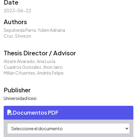
Date
2023-06-22
Authors
Sepúlveda Parra, Yulien Adriana
Cruz, Stivison
Thesis Director / Advisor
Alzate Alvarado, Ana Lucía
Cuadros González, Jhon Jairo
Millán Cifuentes, Andrés Felipe
Publisher
Universidad Icesi
Documentos PDF