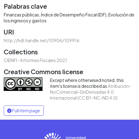
Palabras clave
Finanzas públicas
Índice de Desempeño Fiscal (IDF)
Evolución de
los ingresos y gastos
URI
http://hdl.handle.net/10906/109916
Collections
CIENFI - Informes Fiscales 2021
Creative Commons license
Except where otherwised noted, this
item's license is described as
Atribución-
NoComercial-SinDerivadas 4.0
Internacional (CC BY-NC-ND 4.0)
Full item page