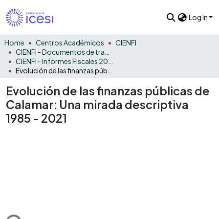
Log In
Home
Centros Académicos
CIENFI
CIENFI - Documentos de trabajos, técnicos y de divulgación
CIENFI - Informes Fiscales 2021
Evolución de las finanzas públicas de Calamar: Una mirada descriptiva 1985 - 2021
Evolución de las finanzas públicas de
Calamar: Una mirada descriptiva
1985 - 2021
ading...