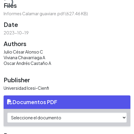
Files
Informes Calamar guaviare.pdf
(627.46 KB)
Date
2023-10-19
Authors
Julio César Alonso C
Viviana Chavarriaga A
Oscar Andrés Castaño A
Publisher
Universidad Icesi-Cienfi
Documentos PDF