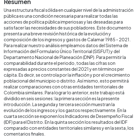
Resumen
Una estructura fiscal sólida en cualquier nivel de la administración
pública es una condición necesaria para realizar todas las
acciones de política pública imperiosas y las deseadas para
satisfacer las necesidades de sus pobladores. Este documento
presenta una breve revisión histórica de la evolución y
composición de los ingresos y gastos de Calamar 1985 - 2021.
Para realizar nuestro análisis empleamos datos del Sistema de
Información del Formulario Único Territorial (SISFUT) y del
Departamento Nacional de Planeación (DNP). Para permitir la
comparabilidad durante el periodo, todas las cifras son
expresadas a precios constantes del 2021 y en términos per
cápita. Es decir, se controla por la inflación y por el crecimiento
poblacional del municipio o distrito. Así mismo, esto permitirá
realizar comparaciones con otras entidades territoriales de
Colombia similares. Para lograr lo anterior, este trabajo está
dividido en seis sesiones: la primera sección es la presente
introducción. La segunda y tercera sección muestran la
evolución de los ingresos y los gastos respectivamente. En la
cuarta sección se exponen los Indicadores de Desempeño Fiscal
(IDF) para el Distrito. En la quinta sección los resultados del IDF
comparado con entidades territoriales similares y en la sexta, los
comentarios finales.