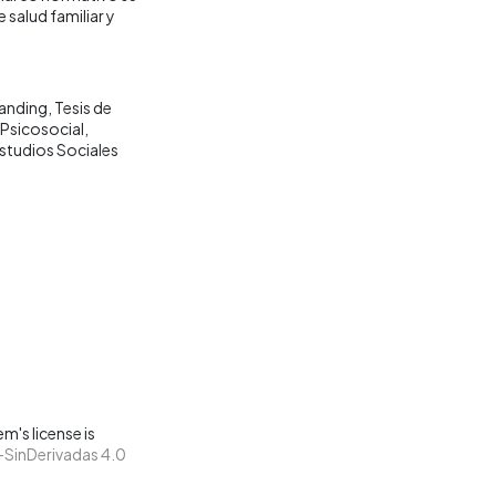
salud familiar y
anding
Tesis de
 Psicosocial
tudios Sociales
m's license is
SinDerivadas 4.0