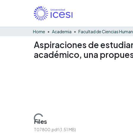
Home
Academia
Facultad de Ciencias Huma
Aspiraciones de estudian
académico, una propues
Loading...
Files
T07800.pdf
(1.51 MB)