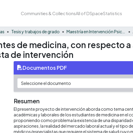
Communities & Collections
All of DSpace
Statistics
nas
Tesis y trabajos de grado
Maestría en Intervención Psicosocial - Tesis
tes de medicina, con respecto a s
ta de intervención
Documentos PDF
Resumen
El presente proyecto de intervención aborda como tema centr
académicas y laborales de los estudiantes de medicina en el
proponiendo como problema la existencia de una disparidad 
aspiraciones, la realidad del mercado laboral actual y el tipo d
médicos/especialistas que requiere el sistema de salud cuyo