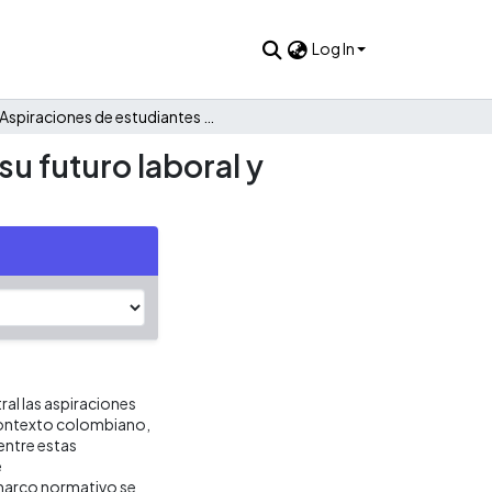
Log In
Aspiraciones de estudiantes de medicina, con respecto a su futuro laboral y académico, una propuesta de intervención
u futuro laboral y
al las aspiraciones
 contexto colombiano,
entre estas
e
 marco normativo se