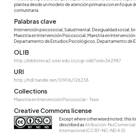
plantea desde un modelo de atención primaria con enfoque de 
comunitaria.
Palabras clave
Intervención psicosocial
Salud mental
Desigualdad social
br
Maestría en Intervención Psicosocial
Maestría en Intervención
Departamento de Estudios Psicológicos
Departamento de Es
OLIB
http://biblioteca2.icesi.edu.co/cgi-olib?oid=362987
URI
http://hdl.handle.net/10906/126238
Collections
Maestría en Intervención Psicosocial - Tesis
Creative Commons license
Except where otherwised noted, this ite
described as
Atribución-NoComercial-
Internacional (CC BY-NC-ND 4.0)