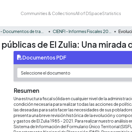
Communities & Collections
All of DSpace
Statistics
CIENFI - Documentos de trabajos, técnicos y de divulgación
CIENFI - Informes Fiscales 2021
 públicas de El Zulia: Una mirada 
Documentos PDF
Resumen
Una estructura fiscal sólida en cualquier nivel de la administrac
condición necesaria para realizar todas las acciones de políti
las deseadas para satisfacer las necesidades de sus poblado
presenta una breve revisión histórica de la evolución y compos
y gastos de El Zulia 1985 - 2021. Para realizar nuestro análisi
Sistema de Información del Formulario Único Territorial (SISFU
Departamento Nacional de Planeación (DNP). Para permitir la