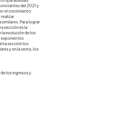
 constantes del 2021 y
por el crecimiento
realizar
similares. Para lograr
ra sección es la
la evolución de los
e exponen los
inta sección los
res y en la sexta, los
de los ingresos y