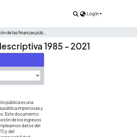
Log In
Evolución de las finanzas públicas de El Zulia: Una mirada descriptiva 1985 - 2021
descriptiva 1985 - 2021
ión pública es una
ca pública imperiosas y
res. Este documento
ición de los ingresos
s empleamos datos del
T) y del
 comparabilidad