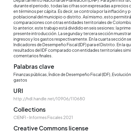
durante el periodo, todas las cifras son expresadas a precios
en términos per cápita. Es decir, se controla por la inflación y 
poblacional del municipio o distrito. Así mismo, esto permitirá 
comparaciones con otras entidades territoriales de Colombia 
lo anterior, este trabajo está dividido en seis sesiones: la prime
presente introducción. La segunda y tercera sección muestran 
ingresos y los gastos respectivamente. En la cuarta sección s
Indicadores de Desempeño Fiscal (IDF) para el Distrito. En la qu
resultados del IDF comparado con entidades territoriales simila
comentarios finales.
Palabras clave
Finanzas públicas
Índice de Desempeño Fiscal (IDF)
Evolución 
gastos
URI
http://hdl.handle.net/10906/110680
Collections
CIENFI - Informes Fiscales 2021
Creative Commons license