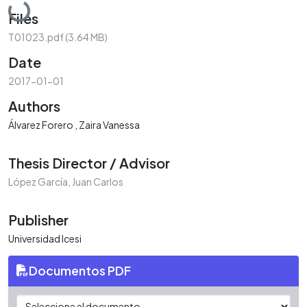
Loading...
Files
T01023.pdf
(3.64 MB)
Date
2017-01-01
Authors
Álvarez Forero , Zaira Vanessa
Thesis Director / Advisor
López García, Juan Carlos
Publisher
Universidad Icesi
Documentos PDF