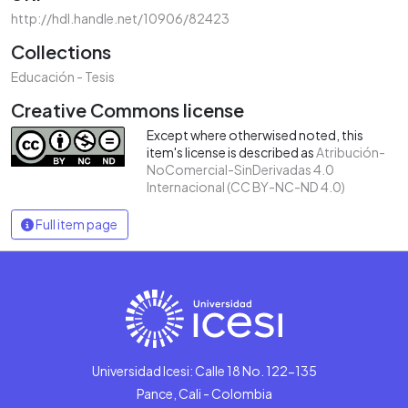
http://hdl.handle.net/10906/82423
Collections
Educación - Tesis
Creative Commons license
Except where otherwised noted, this
item's license is described as
Atribución-
NoComercial-SinDerivadas 4.0
Internacional (CC BY-NC-ND 4.0)
Full item page
Universidad Icesi: Calle 18 No. 122-135
Pance, Cali - Colombia