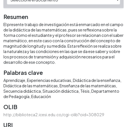
Resumen
El presente trabajo de investigación está enmarcado en el campo
de la didáctica de las matemáticas, pues se reflexiona sobre la
forma como el estudiante y el profesor se relacionan con el saber
matemático, en este caso con la construcción del concepto de
magnitud de longitud y su medida. Esta reflexión se realiza sobre
la naturaleza y las condiciones en las que se da ese saber y sobre
los procesos de transmisión y adquisición necesarios para el
desarrollo de ese concepto.
Palabras clave
Aprendizaje
Experiencias educativas
Didáctica de la enseñanza
Didáctica de las matemáticas
Enseñanza de las matemáticas
Secuencia didáctica
Situación didáctica
Tésis
Departamento
de Pedagogía
Educación
OLIB
http://biblioteca2.icesi.edu.co/cgi-olib?oid=308029
URI