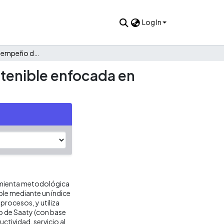
Log In
Evaluación del desempeño de la cadena de suministro sostenible enfocada en procesos
tenible enfocada en
ramienta metodológica
ble mediante un índice
procesos, y utiliza
 o de Saaty (con base
ctividad, servicio al