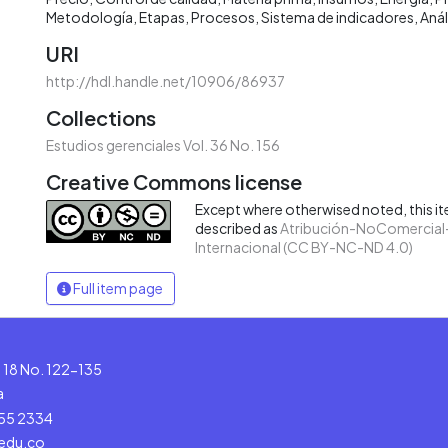
Metodología
Etapas
Procesos
Sistema de indicadores
Anál
URI
http://hdl.handle.net/10906/86937
Collections
Estudios gerenciales Vol. 36 No. 156
Creative Commons license
Except where otherwised noted, this ite
described as
Atribución-NoComercial-
Internacional (CC BY-NC-ND 4.0)
Full item page
le 18 No. 122-135
a
555 2334
.edu.co