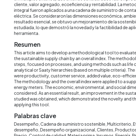
cliente, valor agregado, ecoeficiencia y rentabilidad. La metod
integral fueron aplicados a una cadena de suministro de cont
eléctrica. Se consideraron las dimensiones económica, ambie
resultado esencial, se obtuvo un mejoramiento de la sostenibi
estudiada, lo que demostró la novedad y la factibilidad de apl
herramienta.
Resumen
This article aims to develop a methodological tool to evalua
the sustainable supply chain by an overall index. The methodol
steps, focused on processes, and using methods such as life c
analytical or Saaty hierarchies (based on multiple criteria). The
were productivity, customer service, added value, eco-efficien
The methodology and the overall index were applied to a supply
energy meters. The economic, environmental, and social dim
considered. As an essential result, an improvement in the sustai
studied was obtained, which demonstrated the novelty and the
applying this tool.
Palabras clave
Desempeño
Cadena de suministro sostenible
Multicriterio
E
desempeño
Desempeño organizacional
Clientes
Producto
Precio
Control de calidad
Materia prima
Insumos
Energía
P