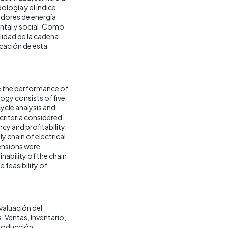
ología y el índice
adores de energía
ntal y social. Como
lidad de la cadena
icación de esta
te the performance of
ogy consists of five
ycle analysis and
 criteria considered
cy and profitability.
 chain of electrical
ensions were
nability of the chain
 feasibility of
valuación del
s
Ventas
Inventario
roducción