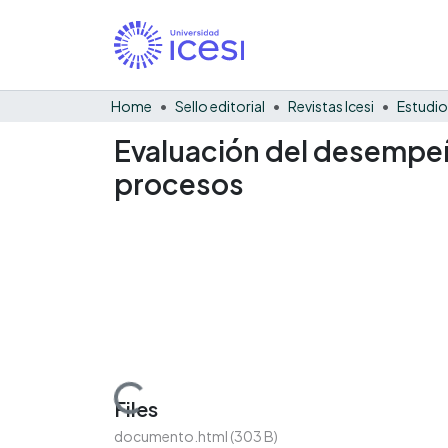
Home
Sello editorial
Revistas Icesi
Estudio
Evaluación del desempeñ
procesos
Loading...
Files
documento.html
(303 B)