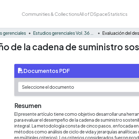
Communities & Collections
All of DSpace
Statistics
s gerenciales
Estudios gerenciales Vol. 36 No. 156
o de la cadena de suministro sos
Documentos PDF
Resumen
El presente artículo tiene como objetivo desarrollar una her
para evaluar el desempeño de la cadena de suministro sosteni
integral. La metodología consta de cinco pasos, enfocada en 
métodos como análisis de ciclo de vida y jerarquías analíticas
en múltiples criterios). Los criterios considerados fueron produ