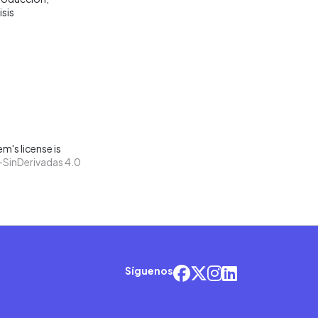
isis
m's license is
SinDerivadas 4.0
Síguenos