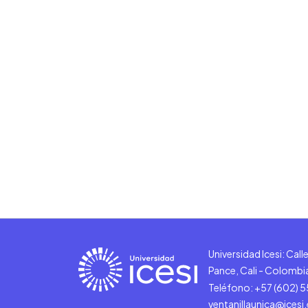
Universidad Icesi: Cal
Pance, Cali - Colombi
Teléfono: +57 (602) 
ventanillaunica@icesi