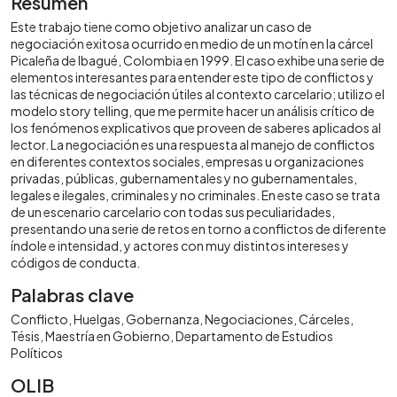
Resumen
Este trabajo tiene como objetivo analizar un caso de
negociación exitosa ocurrido en medio de un motín en la cárcel
Picaleña de Ibagué, Colombia en 1999. El caso exhibe una serie de
elementos interesantes para entender este tipo de conflictos y
las técnicas de negociación útiles al contexto carcelario; utilizo el
modelo story telling, que me permite hacer un análisis crítico de
los fenómenos explicativos que proveen de saberes aplicados al
lector. La negociación es una respuesta al manejo de conflictos
en diferentes contextos sociales, empresas u organizaciones
privadas, públicas, gubernamentales y no gubernamentales,
legales e ilegales, criminales y no criminales. En este caso se trata
de un escenario carcelario con todas sus peculiaridades,
presentando una serie de retos en torno a conflictos de diferente
índole e intensidad, y actores con muy distintos intereses y
códigos de conducta.
Palabras clave
Conflicto
Huelgas
Gobernanza
Negociaciones
Cárceles
Tésis
Maestría en Gobierno
Departamento de Estudios
Políticos
OLIB