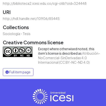
http://biblioteca2.icesi.edu.co/cgi-olib?oid=324448
URI
http://hdl.handle.net/10906/85445
Collections
Sociología - Tesis
Creative Commons license
Except where otherwised noted, this
item's license is described as
Atribución-
NoComercial-SinDerivadas 4.0
Internacional (CC BY-NC-ND 4.0)
Full item page