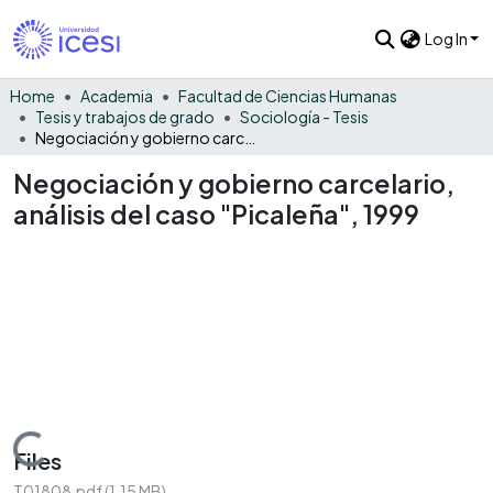
Log In
Home
Academia
Facultad de Ciencias Humanas
Tesis y trabajos de grado
Sociología - Tesis
Negociación y gobierno carcelario, análisis del caso "Picaleña", 1999
Negociación y gobierno carcelario,
análisis del caso "Picaleña", 1999
Loading...
Files
T01808.pdf
(1.15 MB)