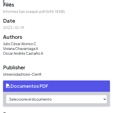
Loading...
Files
Informes San Joaquin.pdf
(644.18 KB)
Date
2023-10-19
Authors
Julio César Alonso C
Viviana Chavarriaga A
Oscar Andrés Castaño A
Publisher
Universidad Icesi-Cienfi
Documentos PDF