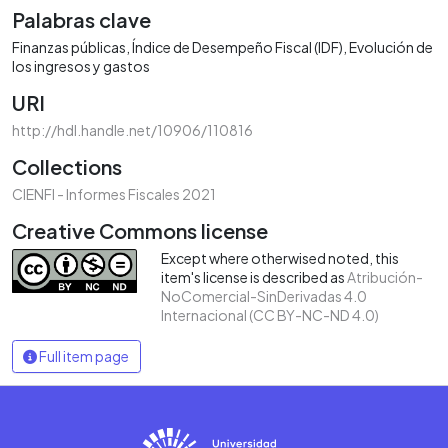
Palabras clave
Finanzas públicas
Índice de Desempeño Fiscal (IDF)
Evolución de
los ingresos y gastos
URI
http://hdl.handle.net/10906/110816
Collections
CIENFI - Informes Fiscales 2021
Creative Commons license
Except where otherwised noted, this
item's license is described as
Atribución-
NoComercial-SinDerivadas 4.0
Internacional (CC BY-NC-ND 4.0)
Full item page