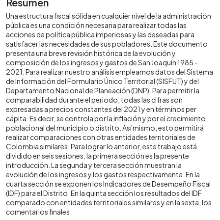
Resumen
Una estructura fiscal sólida en cualquier nivel de la administración
pública es una condición necesaria para realizar todas las
acciones de política pública imperiosas y las deseadas para
satisfacer las necesidades de sus pobladores. Este documento
presenta una breve revisión histórica de la evolución y
composición de los ingresos y gastos de San Joaquín 1985 -
2021. Para realizar nuestro análisis empleamos datos del Sistema
de Información del Formulario Único Territorial (SISFUT) y del
Departamento Nacional de Planeación (DNP). Para permitir la
comparabilidad durante el periodo, todas las cifras son
expresadas a precios constantes del 2021 y en términos per
cápita. Es decir, se controla por la inflación y por el crecimiento
poblacional del municipio o distrito. Así mismo, esto permitirá
realizar comparaciones con otras entidades territoriales de
Colombia similares. Para lograr lo anterior, este trabajo está
dividido en seis sesiones: la primera sección es la presente
introducción. La segunda y tercera sección muestran la
evolución de los ingresos y los gastos respectivamente. En la
cuarta sección se exponen los Indicadores de Desempeño Fiscal
(IDF) para el Distrito. En la quinta sección los resultados del IDF
comparado con entidades territoriales similares y en la sexta, los
comentarios finales.