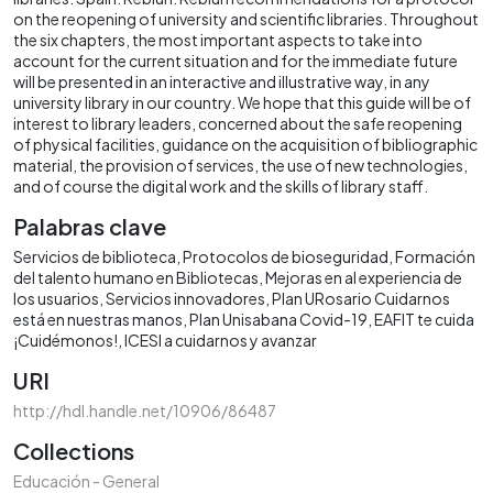
on the reopening of university and scientific libraries. Throughout
the six chapters, the most important aspects to take into
account for the current situation and for the immediate future
will be presented in an interactive and illustrative way, in any
university library in our country. We hope that this guide will be of
interest to library leaders, concerned about the safe reopening
of physical facilities, guidance on the acquisition of bibliographic
material, the provision of services, the use of new technologies,
and of course the digital work and the skills of library staff.
Palabras clave
Servicios de biblioteca
Protocolos de bioseguridad
Formación
del talento humano en Bibliotecas
Mejoras en al experiencia de
los usuarios
Servicios innovadores
Plan URosario Cuidarnos
está en nuestras manos
Plan Unisabana Covid-19
EAFIT te cuida
¡Cuidémonos!
ICESI a cuidarnos y avanzar
URI
http://hdl.handle.net/10906/86487
Collections
Educación - General