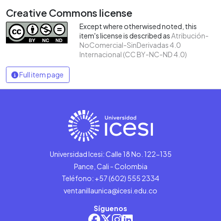
Creative Commons license
Except where otherwised noted, this
item's license is described as
Atribución-
NoComercial-SinDerivadas 4.0
Internacional (CC BY-NC-ND 4.0)
Full item page
Universidad Icesi: Calle 18 No. 122-135
Pance, Cali - Colombia
Teléfono: +57 (602) 555 2334
ventanillaunica@icesi.edu.co
Síguenos