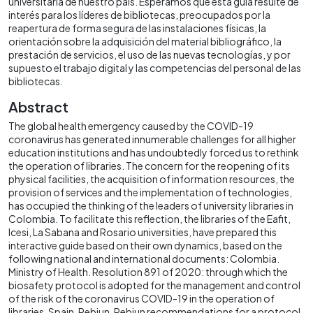
universitaria de nuestro país. Esperamos que esta guía resulte de
interés para los líderes de bibliotecas, preocupados por la
reapertura de forma segura de las instalaciones físicas, la
orientación sobre la adquisición del material bibliográfico, la
prestación de servicios, el uso de las nuevas tecnologías, y por
supuesto el trabajo digital y las competencias del personal de las
bibliotecas.
Abstract
The global health emergency caused by the COVID-19
coronavirus has generated innumerable challenges for all higher
education institutions and has undoubtedly forced us to rethink
the operation of libraries. The concern for the reopening of its
physical facilities, the acquisition of information resources, the
provision of services and the implementation of technologies,
has occupied the thinking of the leaders of university libraries in
Colombia. To facilitate this reflection, the libraries of the Eafit,
Icesi, La Sabana and Rosario universities, have prepared this
interactive guide based on their own dynamics, based on the
following national and international documents: Colombia.
Ministry of Health. Resolution 891 of 2020: through which the
biosafety protocol is adopted for the management and control
of the risk of the coronavirus COVID-19 in the operation of
libraries. Spain. Rebiun. Rebiun recommendations for a protocol