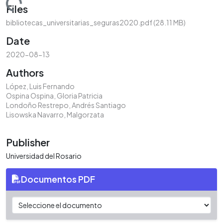
ading...
Files
bibliotecas_universitarias_seguras2020.pdf
(28.11 MB)
Date
2020-08-13
Authors
López, Luis Fernando
Ospina Ospina, Gloria Patricia
Londoño Restrepo, Andrés Santiago
Lisowska Navarro, Malgorzata
Publisher
Universidad del Rosario
Documentos PDF