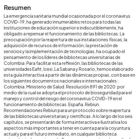
Resumen
La emergencia sanitaria mundial ocasionada por el coronavirus
COVID-19, ha generado innumerables retos para todas las
instituciones de educación superior e indiscutiblemente, ha
obligado a repensar el funcionamiento de las bibliotecas. La
preocupación por la reapertura de sus instalaciones físicas, la
adquisición de recursos de información, la prestación de
servicios y la implementación de tecnologías, ha ocupado el
pensamiento de los líderes de bibliotecas universitarias de
Colombia. Para facilitar esta reflexión, las bibliotecas de las
universidades Eafit, Icesi, La Sabana y Rosario, hemos elaborado
esta guía interactiva a partir de las dinámicas propias, con base en
los siguientes documentos nacionales e internacionales :
Colombia. Ministerio de Salud. Resolución 891 de 2020: por
medio de la cual se adopta el protocolo de bioseguridad para el
manejo y control del riesgo del coronavirus COVID-19 en el
funcionamiento de bibliotecas. España. Rebiun.
Recomendaciones Rebiun para un protocolo sobre reapertura
de las bibliotecas universitarias y científicas. A lo largo de los seis
capítulos, se presentarán de forma interactiva e ilustrativa los
aspectos más importantes a tener en cuenta para la coyuntura
actual y para el futuro inmediato, en cualquier biblioteca