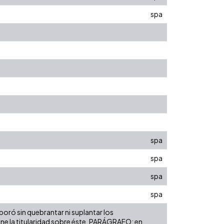
spa
spa
spa
spa
spa
boró sin quebrantar ni suplantar los
tiene la titularidad sobre éste. PARÁGRAFO: en