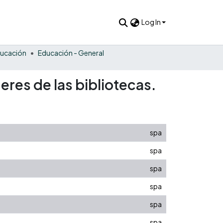
Log In
ucación
Educación - General
deres de las bibliotecas.
spa
spa
spa
spa
spa
spa