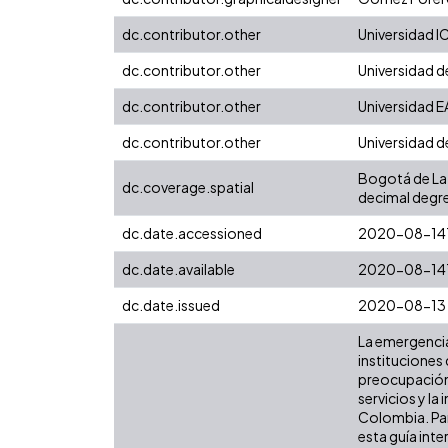
dc.contributor.other
Universidad I
dc.contributor.other
Universidad d
dc.contributor.other
Universidad E
dc.contributor.other
Universidad d
Bogotá de Lat
dc.coverage.spatial
decimal degr
dc.date.accessioned
2020-08-14
dc.date.available
2020-08-14
dc.date.issued
2020-08-13
La emergencia
instituciones
preocupación p
servicios y l
Colombia. Para
esta guía inte