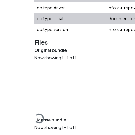
dc.type.driver
info:eu-repo
dc.type.local
Documento in
dc.type.version
info:eu-repo
Files
Original bundle
Now showing
1 - 1 of 1
Loading...
License bundle
Now showing
1 - 1 of 1