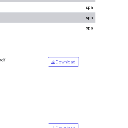
spa
spa
spa
pdf
Download
Download