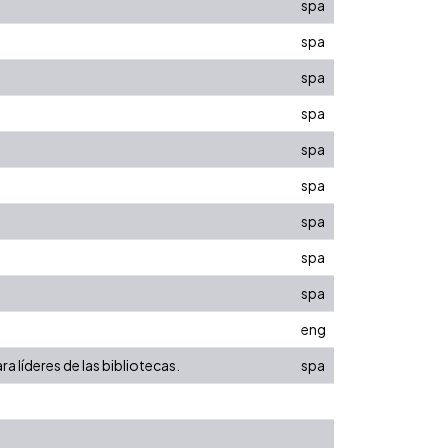
spa
spa
spa
spa
spa
spa
spa
spa
spa
eng
ra líderes de las bibliotecas.
spa