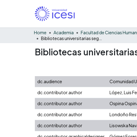
Home
Academia
Facultad de Ciencias Huma
Bibliotecas universitarias seguras : guía interactiva para líderes de las bibliotecas.
Bibliotecas universitarias
dc.audience
Comunidad Uni
dc.contributor.author
López, Luis F
dc.contributor.author
Ospina Ospina
dc.contributor.author
Londoño Rest
dc.contributor.author
Lisowska Nav
dc.contributor.graphicaldesigner
Gómez Forero