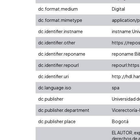
dc.format.medium
Digital
dc.format.mimetype
application/
dc.identifier.instname
instname:Univ
dc.identifier.other
https://repo
dc.identifier.reponame
reponame:Bibl
dc.identifier.repourl
repourl:https
dc.identifier.uri
http://hdl.h
dc.language.iso
spa
dc.publisher
Universidad d
dc.publisher.department
Vicerectoría-
dc.publisher.place
Bogotá
EL AUTOR, expr
derechos de au