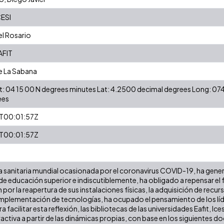
CESI
el Rosario
AFIT
e La Sabana
: 04 15 00 N degrees minutes Lat: 4.2500 decimal degrees Long: 07
ees
T00:01:57Z
T00:01:57Z
 sanitaria mundial ocasionada por el coronavirus COVID-19, ha gene
 de educación superior e indiscutiblemente, ha obligado a repensar el 
or la reapertura de sus instalaciones físicas, la adquisición de recur
a implementación de tecnologías, ha ocupado el pensamiento de los líde
 facilitar esta reflexión, las bibliotecas de las universidades Eafit, 
ractiva a partir de las dinámicas propias, con base en los siguientes 