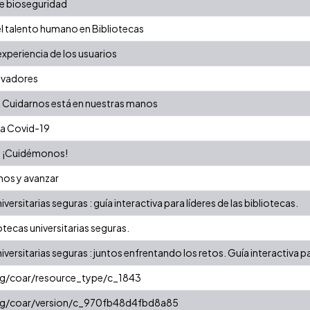
e bioseguridad
l talento humano en Bibliotecas
experiencia de los usuarios
ovadores
 Cuidarnos está en nuestras manos
na Covid-19
da ¡Cuidémonos!
rnos y avanzar
iversitarias seguras : guía interactiva para líderes de las bibliotecas.
otecas universitarias seguras.
iversitarias seguras : juntos enfrentando los retos. Guía interactiva pa
org/coar/resource_type/c_1843
org/coar/version/c_970fb48d4fbd8a85