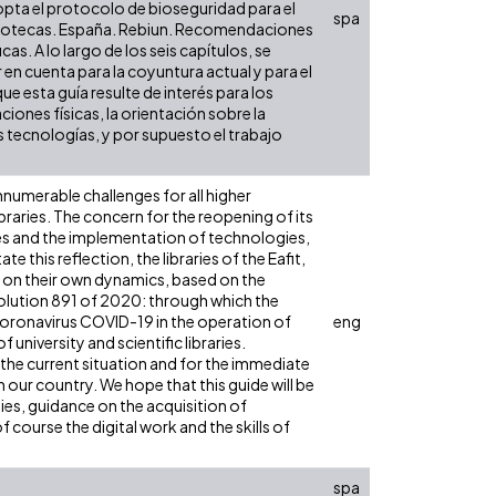
opta el protocolo de bioseguridad para el
spa
bliotecas. España. Rebiun. Recomendaciones
as. A lo largo de los seis capítulos, se
 en cuenta para la coyuntura actual y para el
ue esta guía resulte de interés para los
iones físicas, la orientación sobre la
as tecnologías, y por supuesto el trabajo
umerable challenges for all higher
braries. The concern for the reopening of its
ices and the implementation of technologies,
te this reflection, the libraries of the Eafit,
ed on their own dynamics, based on the
olution 891 of 2020: through which the
coronavirus COVID-19 in the operation of
eng
university and scientific libraries.
the current situation and for the immediate
 in our country. We hope that this guide will be
ties, guidance on the acquisition of
 course the digital work and the skills of
spa