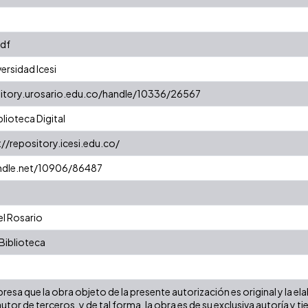
pdf
ersidad Icesi
sitory.urosario.edu.co/handle/10336/26567
ioteca Digital
://repository.icesi.edu.co/
andle.net/10906/86487
el Rosario
Biblioteca
esa que la obra objeto de la presente autorización es original y la ela
tor de terceros, y de tal forma, la obra es de su exclusiva autoría y 