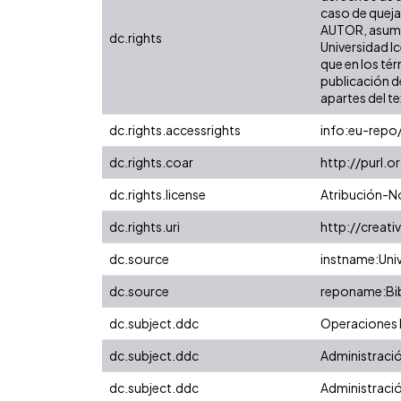
caso de queja 
AUTOR, asumir
dc.rights
Universidad Ic
que en los tér
publicación d
apartes del te
dc.rights.accessrights
info:eu-rep
dc.rights.coar
http://purl.
dc.rights.license
Atribución-N
dc.rights.uri
http://creat
dc.source
instname:Univ
dc.source
reponame:Bibl
dc.subject.ddc
Operaciones b
dc.subject.ddc
Administración
dc.subject.ddc
Administració