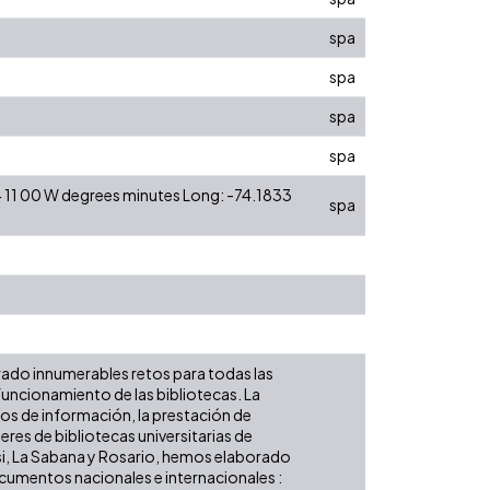
spa
spa
spa
spa
4 11 00 W degrees minutes Long: -74.1833
spa
rado innumerables retos para todas las
funcionamiento de las bibliotecas. La
sos de información, la prestación de
res de bibliotecas universitarias de
Icesi, La Sabana y Rosario, hemos elaborado
documentos nacionales e internacionales :