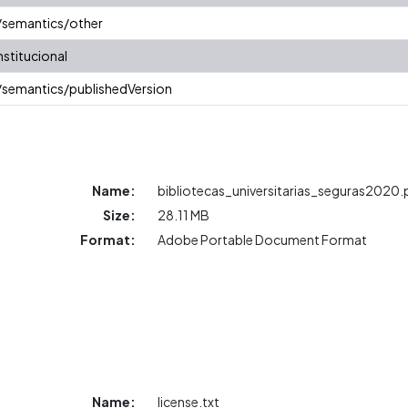
/semantics/other
stitucional
/semantics/publishedVersion
Name:
bibliotecas_universitarias_seguras2020.
Size:
28.11 MB
Format:
Adobe Portable Document Format
Name:
license.txt