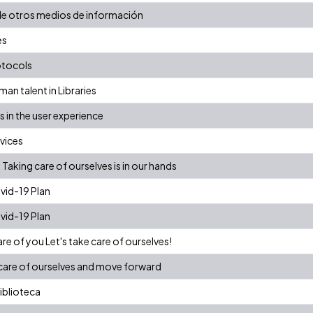
de otros medios de información
es
otocols
man talent in Libraries
in the user experience
rvices
Taking care of ourselves is in our hands
vid-19 Plan
vid-19 Plan
re of you Let's take care of ourselves!
 care of ourselves and move forward
biblioteca