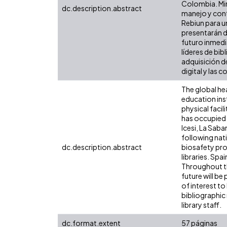
Colombia. Min
dc.description.abstract
manejo y cont
Rebiun para un
presentarán de
futuro inmedia
líderes de bib
adquisición de
digital y las 
The global he
education inst
physical facil
has occupied th
Icesi, La Sab
following nat
dc.description.abstract
biosafety pro
libraries. Spa
Throughout th
future will be 
of interest to
bibliographic 
library staff.
dc.format.extent
57 páginas