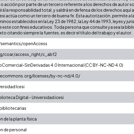
o acción por parte de un tercero referente a los derechos de autor sobr
á la responsabilidad total, y saldrá en defensa de los derechos aquí 
esi actúa como un tercero de buena fe. Esta autorización, permite a la
minos establecidos en la Ley 23 de 1982, la Ley 44 de 1993, leyes y jur
e este con fines educativos. Toda persona que consulte ya sea la bib
xto citando siempre la fuentes, es decir el título del trabajo y el autor.
o/semantics/openAccess
org/coar/access_right/c_abf2
oComercial-SinDerivadas 4.0 Internacional (CC BY-NC-ND 4.0)
ivecommons.org/licenses/by-nc-nd/4.0/
ersidad Icesi
ioteca Digital - Universidad icesi
ibliotecarias
 de la planta física
n de personal