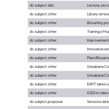
dc.subject.ddc
Lectura, uso 
dc.subject.other
Library servic
dc.subject.other
Biosafety pr
dc.subject.other
Training of hu
dc.subject.other
Improvements 
dc.subject.other
Innovative se
dc.subject.other
Plan URosario 
dc.subject.other
Unisabana Co
dc.subject.other
Unisabana Co
dc.subject.other
EAFIT takes ca
dc.subject.other
ICESI to take
dc.subject.proposal
Servicios de 