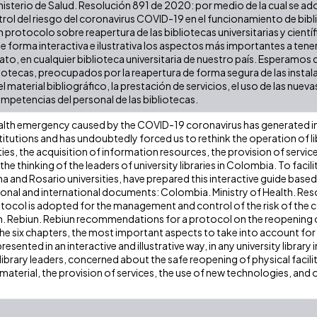
isterio de Salud. Resolución 891 de 2020: por medio de la cual se ad
rol del riesgo del coronavirus COVID-19 en el funcionamiento de bi
 protocolo sobre reapertura de las bibliotecas universitarias y científic
 forma interactiva e ilustrativa los aspectos más importantes a tener
to, en cualquier biblioteca universitaria de nuestro país. Esperamos q
liotecas, preocupados por la reapertura de forma segura de las instalac
l material bibliográfico, la prestación de servicios, el uso de las nuev
competencias del personal de las bibliotecas.
alth emergency caused by the COVID-19 coronavirus has generated inn
itutions and has undoubtedly forced us to rethink the operation of li
ities, the acquisition of information resources, the provision of serv
e thinking of the leaders of university libraries in Colombia. To facilita
ana and Rosario universities, have prepared this interactive guide bas
ional and international documents: Colombia. Ministry of Health. Res
tocol is adopted for the management and control of the risk of the 
in. Rebiun. Rebiun recommendations for a protocol on the reopening of 
e six chapters, the most important aspects to take into account for 
presented in an interactive and illustrative way, in any university library
 library leaders, concerned about the safe reopening of physical facili
material, the provision of services, the use of new technologies, and of