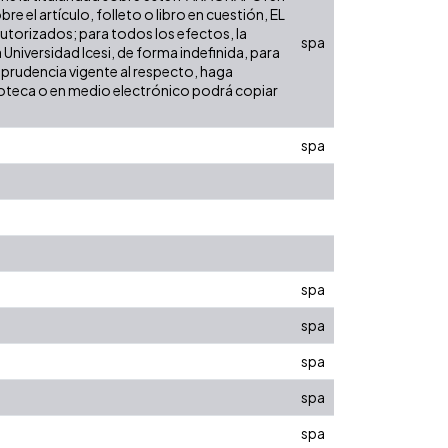
e el artículo, folleto o libro en cuestión, EL
autorizados; para todos los efectos, la
spa
 Universidad Icesi, de forma indefinida, para
isprudencia vigente al respecto, haga
lioteca o en medio electrónico podrá copiar
spa
spa
spa
spa
spa
spa