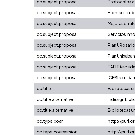
dc.subject.proposal
Protocolos d
dc.subject.proposal
Formación de
dc.subject.proposal
Mejoras en al 
dc.subject.proposal
Servicios inn
dc.subject.proposal
Plan URosario
dc.subject.proposal
Plan Unisaba
dc.subject.proposal
EAFIT te cui
dc.subject.proposal
ICESI a cuida
dc.title
Bibliotecas un
dc.title.alternative
Indesign bibli
dc.title.alternative
Bibliotecas un
dc.type.coar
http://purl.
dc.type.coarversion
http://purl.