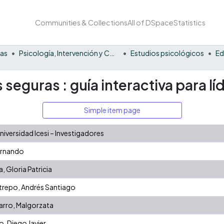
Communities & Collections
All of DSpace
Statistics
nas
Psicología, Intervención y Comportamiento
Estudios psicológicos
Ed
 seguras : guía interactiva para lí
Simple item page
versidad Icesi – Investigadores
ernando
, Gloria Patricia
repo, Andrés Santiago
arro, Malgorzata
, Diego Javier