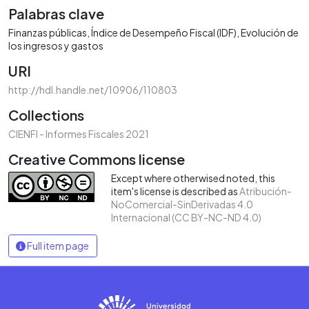
Palabras clave
Finanzas públicas
Índice de Desempeño Fiscal (IDF)
Evolución de
los ingresos y gastos
URI
http://hdl.handle.net/10906/110803
Collections
CIENFI - Informes Fiscales 2021
Creative Commons license
Except where otherwised noted, this
item's license is described as
Atribución-
NoComercial-SinDerivadas 4.0
Internacional (CC BY-NC-ND 4.0)
Full item page