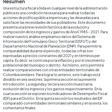
Resumen
Una estructura fiscal sólida en cualquier nivel de la administración
pública es una condición necesaria para realizar todas las
acciones de política pública imperiosas y las deseadas para
satisfacer las necesidades de sus pobladores. Este documento
presenta una breve revisión histórica de la evolución y
composición de los ingresos y gastos de Anorí 1985 - 2021. Para
realizar nuestro análisis empleamos datos del Sistema de
Información del Formulario Único Territorial (SISFUT) y del
Departamento Nacional de Planeación (DNP). Para permitir la
comparabilidad durante el periodo, todas las cifras son
expresadas a precios constantes del 2021 y en términos per
cápita. Es decir, se controla por la inflación y por el crecimiento
poblacional del municipio o distrito. Así mismo, esto permitirá
realizar comparaciones con otras entidades territoriales de
Colombia similares. Para lograr lo anterior, este trabajo está
dividido en seis sesiones: la primera sección es la presente
introducción. La segunda y tercera sección muestran la
evolución de los ingresos y los gastos respectivamente. En la
cuarta sección se exponen los Indicadores de Desempeño Fiscal
(IDF) para el Distrito. En la quinta sección los resultados del IDF
comparado con entidades territoriales similares y en la sexta, los
comentarios finales.