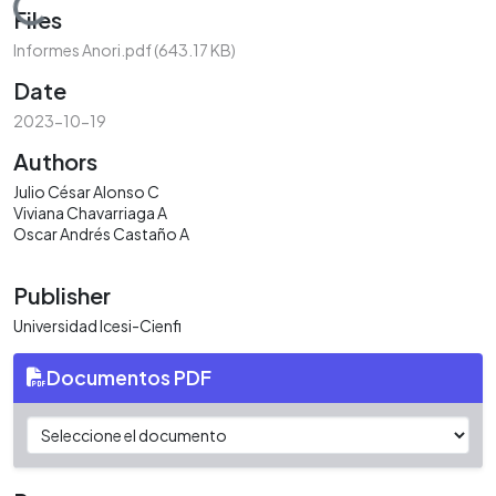
Loading...
Files
Informes Anori.pdf
(643.17 KB)
Date
2023-10-19
Authors
Julio César Alonso C
Viviana Chavarriaga A
Oscar Andrés Castaño A
Publisher
Universidad Icesi-Cienfi
Documentos PDF