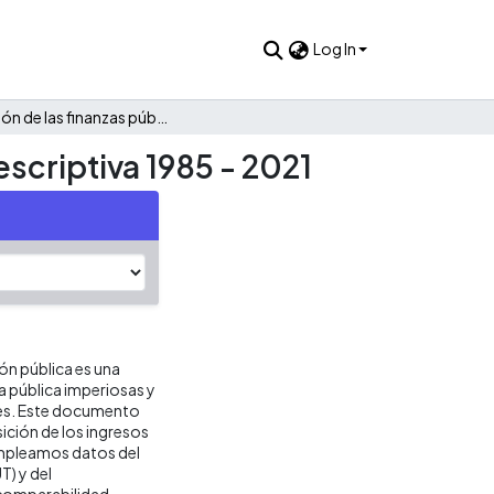
Log In
Evolución de las finanzas públicas de Jericó: Una mirada descriptiva 1985 - 2021
escriptiva 1985 - 2021
ión pública es una
ca pública imperiosas y
res. Este documento
ición de los ingresos
 empleamos datos del
T) y del
 comparabilidad