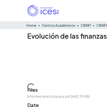
Home
Centros Académicos
CIENFI
Evolución de las finanzas
Loading...
Files
Informes Jerico boyaca.pdf
(642.93 KB)
Date