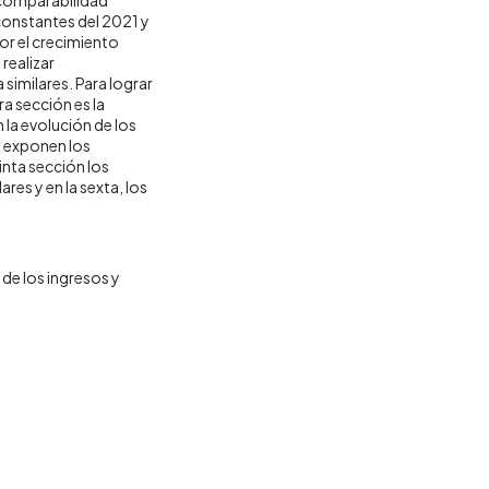
 constantes del 2021 y
por el crecimiento
realizar
similares. Para lograr
ra sección es la
la evolución de los
e exponen los
inta sección los
res y en la sexta, los
de los ingresos y