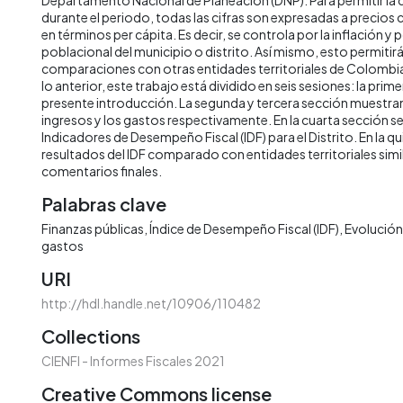
durante el periodo, todas las cifras son expresadas a precios
en términos per cápita. Es decir, se controla por la inflación y 
poblacional del municipio o distrito. Así mismo, esto permitirá 
comparaciones con otras entidades territoriales de Colombia 
lo anterior, este trabajo está dividido en seis sesiones: la prime
presente introducción. La segunda y tercera sección muestran 
ingresos y los gastos respectivamente. En la cuarta sección s
Indicadores de Desempeño Fiscal (IDF) para el Distrito. En la qu
resultados del IDF comparado con entidades territoriales simila
comentarios finales.
Palabras clave
Finanzas públicas
Índice de Desempeño Fiscal (IDF)
Evolución 
gastos
URI
http://hdl.handle.net/10906/110482
Collections
CIENFI - Informes Fiscales 2021
Creative Commons license