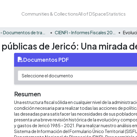
Communities & Collections
All of DSpace
Statistics
CIENFI - Documentos de trabajos, técnicos y de divulgación
CIENFI - Informes Fiscales 2021
 públicas de Jericó: Una mirada d
Documentos PDF
Resumen
Una estructura fiscal sólida en cualquier nivel de la administrac
condición necesaria para realizar todas las acciones de políti
las deseadas para satisfacer las necesidades de sus poblado
presenta una breve revisión histórica de la evolución y compos
y gastos de Jericó 1985 - 2021. Para realizar nuestro análisis
Sistema de Información del Formulario Único Territorial (SISFU
Departamento Nacional de Planeación (DNP). Para permitir la