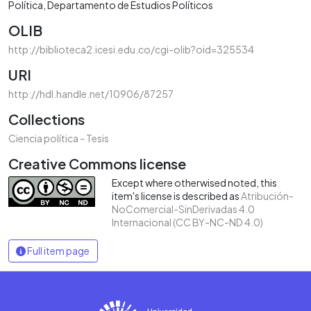
Política
Departamento de Estudios Políticos
OLIB
http://biblioteca2.icesi.edu.co/cgi-olib?oid=325534
URI
http://hdl.handle.net/10906/87257
Collections
Ciencia política - Tesis
Creative Commons license
Except where otherwised noted, this
item's license is described as
Atribución-
NoComercial-SinDerivadas 4.0
Internacional (CC BY-NC-ND 4.0)
Full item page