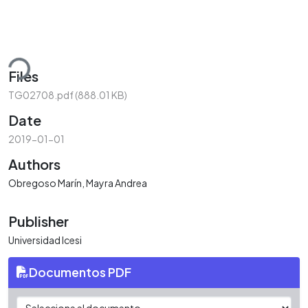
ding...
Files
TG02708.pdf
(888.01 KB)
Date
2019-01-01
Authors
Obregoso Marín, Mayra Andrea
Publisher
Universidad Icesi
Documentos PDF