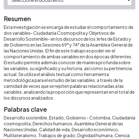
Resumen
Esta investigación se encarga de estudiar el comportamiento de
dos variables- Ciudadanía Cosmopolita y Objetivos de
Desarrollo Sostenible- en los discursos de los Jefes de Estado y
de Gobierno en las Sesiones 69° y 74° de la Asamblea General de
las Naciones Unidas. El fin de este trabajo es poder ver el
comportamiento de ambas variables en dos épocas diferentes.
El estudio permite además conocer de manera profunda sobre
las variables, su significado y su historia, así como su pertinencia
actual. Se utiliza el análisis textual como herramienta
metodológica para el estudio de las variables, a través de la
cantidad de veces que se repiten palabras relacionadas a las
variables, analizando la proporción que representan en el total de
los discursos analizados.
Palabras clave
Desarrollo sostenible
Estado
Gobierno - Colombia
Ciudadanía
cosmopolita
Derechos humanos
Asamblea General de las
Naciones Unidas
Calidad de vida
Desarrollo económico
Multilateralismo
Trabajos de grado
Dignidad humana
Ciencia