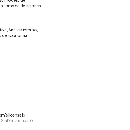
la toma de decisiones
tiva
Análisis interno
 de Economía
m's license is
SinDerivadas 4.0