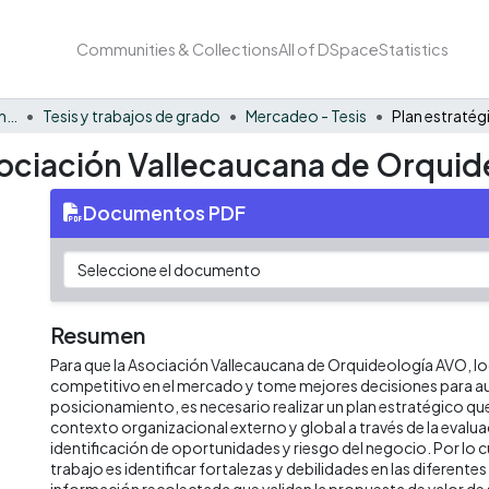
Communities & Collections
All of DSpace
Statistics
Facultad de Negocios y Economía
Tesis y trabajos de grado
Mercadeo - Tesis
sociación Vallecaucana de Orquid
Documentos PDF
Resumen
Para que la Asociación Vallecaucana de Orquideología AVO, lo
competitivo en el mercado y tome mejores decisiones para a
posicionamiento, es necesario realizar un plan estratégico que 
contexto organizacional externo y global a través de la evalua
identificación de oportunidades y riesgo del negocio. Por lo cu
trabajo es identificar fortalezas y debilidades en las diferente
información recolectada que validen la propuesta de valor de