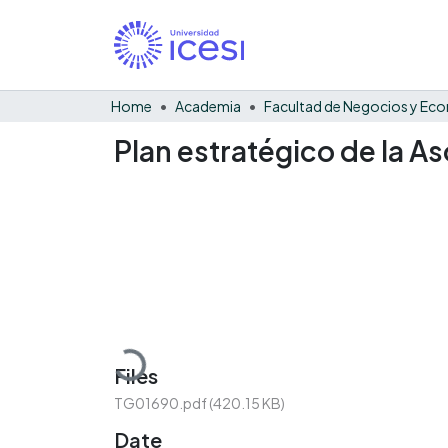
Home
Academia
Plan estratégico de la A
Loading...
Files
TG01690.pdf
(420.15 KB)
Date