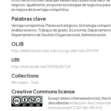
negocio. Igualmente, proponer estrategias de negocios para 
en mejora de la ventaja competitiva.
Palabras clave
Ventaja competitiva
Planes estratégicos
Estrategia competi
Análisis externo
Trabajos de grado
Economía
Departamento
Departamento de Gestión Organizacional
Administración
OLIB
http://biblioteca2.icesi.edu.co/cgi-olib?oid=309198
URI
http://hdl.handle.net/10906/82728
Collections
Mercadeo - Tesis
Creative Commons license
Except where otherwised noted, this ite
described as
Atribución-NoComercial-
Internacional (CC BY-NC-ND 4.0)