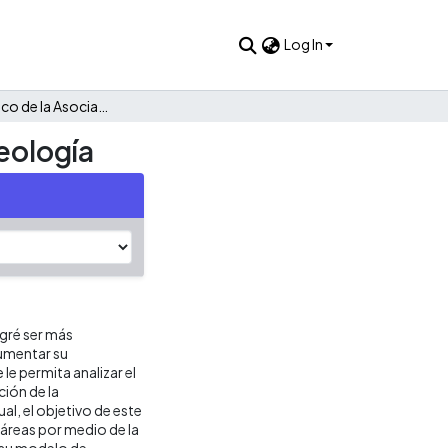
Log In
Plan estratégico de la Asociación Vallecaucana de Orquideología
eología
gré ser más
umentar su
le permita analizar el
ción de la
al, el objetivo de este
s áreas por medio de la
 su modelo de