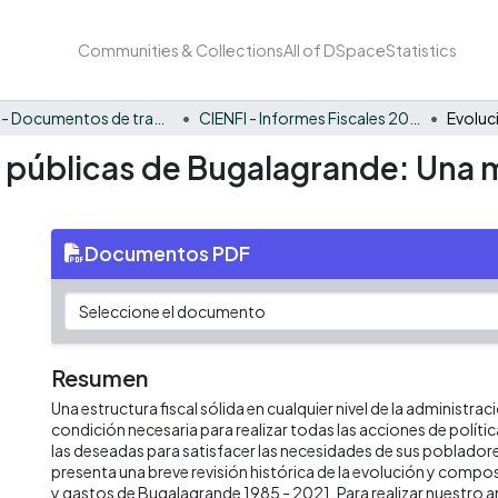
Communities & Collections
All of DSpace
Statistics
CIENFI - Documentos de trabajos, técnicos y de divulgación
CIENFI - Informes Fiscales 2021
s públicas de Bugalagrande: Una m
Documentos PDF
Resumen
Una estructura fiscal sólida en cualquier nivel de la administrac
condición necesaria para realizar todas las acciones de políti
las deseadas para satisfacer las necesidades de sus poblado
presenta una breve revisión histórica de la evolución y compos
y gastos de Bugalagrande 1985 - 2021. Para realizar nuestro 