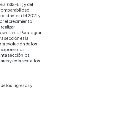
ial (SISFUT) y del
 comparabilidad
 constantes del 2021 y
por el crecimiento
realizar
similares. Para lograr
ra sección es la
la evolución de los
e exponen los
inta sección los
res y en la sexta, los
de los ingresos y