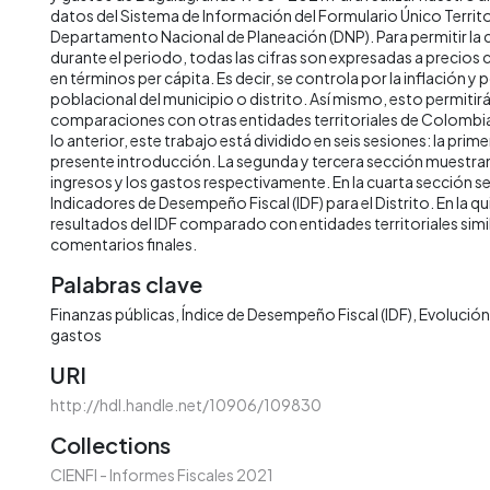
datos del Sistema de Información del Formulario Único Territor
Departamento Nacional de Planeación (DNP). Para permitir la
durante el periodo, todas las cifras son expresadas a precios
en términos per cápita. Es decir, se controla por la inflación y 
poblacional del municipio o distrito. Así mismo, esto permitirá 
comparaciones con otras entidades territoriales de Colombia 
lo anterior, este trabajo está dividido en seis sesiones: la prime
presente introducción. La segunda y tercera sección muestran 
ingresos y los gastos respectivamente. En la cuarta sección s
Indicadores de Desempeño Fiscal (IDF) para el Distrito. En la qu
resultados del IDF comparado con entidades territoriales simila
comentarios finales.
Palabras clave
Finanzas públicas
Índice de Desempeño Fiscal (IDF)
Evolución 
gastos
URI
http://hdl.handle.net/10906/109830
Collections
CIENFI - Informes Fiscales 2021