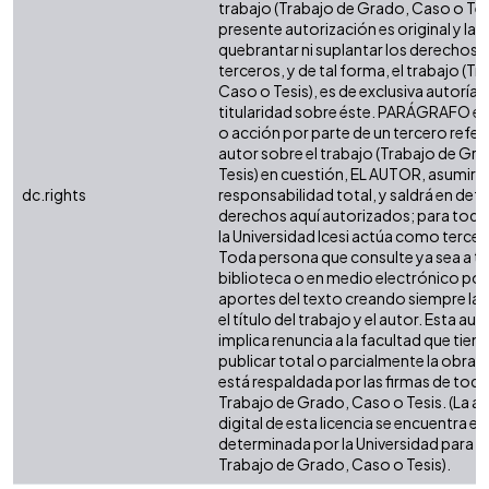
trabajo (Trabajo de Grado, Caso o Tesi
presente autorización es original y la 
quebrantar ni suplantar los derechos 
terceros, y de tal forma, el trabajo (T
Caso o Tesis), es de exclusiva autoría y 
titularidad sobre éste. PARÁGRAFO en
o acción por parte de un tercero refere
autor sobre el trabajo (Trabajo de Gr
Tesis) en cuestión, EL AUTOR, asumirá 
dc.rights
responsabilidad total, y saldrá en def
derechos aquí autorizados; para todo
la Universidad Icesi actúa como tercer
Toda persona que consulte ya sea a tr
biblioteca o en medio electrónico po
aportes del texto creando siempre la f
el título del trabajo y el autor. Esta au
implica renuncia a la facultad que tie
publicar total o parcialmente la obra. 
está respaldada por las firmas de tod
Trabajo de Grado, Caso o Tesis. (La a
digital de esta licencia se encuentra e
determinada por la Universidad para l
Trabajo de Grado, Caso o Tesis).