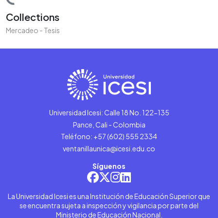
ding...
Collections
Mercadeo - Tesis
Universidad Icesi: Calle 18 No. 122-135
Pance, Cali - Colombia
Teléfono: +57 (602) 555 2334
ventanillaunica@icesi.edu.co
Síguenos
La Universidad Icesi es una Institución de Educación Superior que
se encuentra sujeta a inspección y vigilancia por parte del
Ministerio de Educación Nacional.