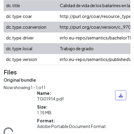
dc.title
Calidad de vida de los bailarines en la 
dc.type.coar
http://purl.org/coar/resource_type/
dc.type.coarversion
http://purl.org/coar/version/c_97
dc.type.driver
info:eu-repo/semantics/bachelorThe
dc.type.local
Trabajo de grado
dc.type.version
info:eu-repo/semantics/publishedVe
Files
Original bundle
Now showing
1 - 1 of 1
Name:
TG01914.pdf
Size:
1.15 MB
Format:
Adobe Portable Document Format