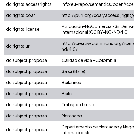
dc.rights.accessrights
info:eu-repo/semantics/openAccess
dc.rights.coar
http://purl.org/coar/access_right/c
Atribución-NoComercial-SinDerivada
dc.rights.license
Internacional (CC BY-NC-ND 4.0)
http://creativecommons.org/license
dc.rights.uri
nd/4.0/
dc.subject.proposal
Calidad de vida - Colombia
dc.subject.proposal
Salsa (Baile)
dc.subject.proposal
Bailarines
dc.subject.proposal
Bailes
dc.subject.proposal
Trabajos de grado
dc.subject.proposal
Mercadeo
Departamento de Mercadeo y Negoc
dc.subject.proposal
Internacionales