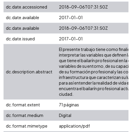
dc.date.accessioned
2018-09-06T07:31:50Z
dc.date.available
2017-01-01
dc.date.available
2018-09-06T07:31:50Z
dc.date.issued
2017-01-01
El presente trabajo tiene como finalida
interpretar las variables que definen la
que tiene el bailarín profesional en la c
variables de su entorno, de su capac
dc.description.abstract
de su formación profesional y las con
infraestructura que caracterizan su lug
para así entender la realidad de vida en
encuentra el bailarín profesional actu
ciudad.
dc.format.extent
71 páginas
dc.format.medium
Digital
dc.format.mimetype
application/pdf