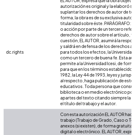
EL AUTOR, expresa que la obra objeto 
autorización es original y la elaboró si
suplantar los derechos de autor de terc
forma, la obra es de su exclusiva autorí
titularidad sobre éste. PARÁGRAFO: e
o acción por parte de un tercero refer
derechos de autor sobre el artículo, fo
cuestión, EL AUTOR, asumirá la respon
y saldrá en defensa de los derechos a
dc.rights
para todos los efectos, la Universidad 
como un tercero de buena fe. Esta aut
permite a la Universidad Icesi, de forma
para que en los términos establecidos 
1982, la Ley 44 de 1993, leyes y jurisp
al respecto, haga publicación de este 
educativos. Toda persona que consulte
biblioteca o en medio electrónico po
apartes del texto citando siempre la fu
el título del trabajo y el autor.
Con esta autorización EL AUTOR hace 
trabajo (Trabajo de Grado, Caso o Tesi
anexos (si existen), de forma gratuita
digital o electrónico. EL AUTOR, expre