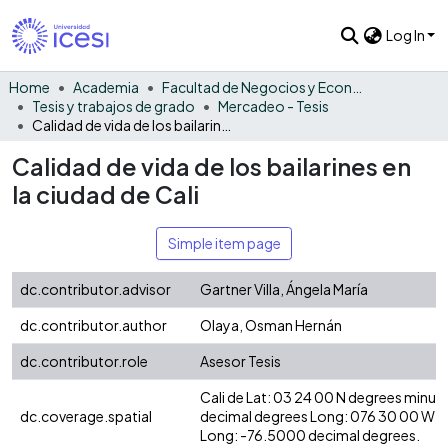
Log In
Home
Academia
Facultad de Negocios y Economía
Tesis y trabajos de grado
Mercadeo - Tesis
Calidad de vida de los bailarines en la ciudad de Cali
Calidad de vida de los bailarines en
la ciudad de Cali
Simple item page
dc.contributor.advisor
Gartner Villa, Ángela María
dc.contributor.author
Olaya, Osman Hernán
dc.contributor.role
Asesor Tesis
Cali de Lat: 03 24 00 N degrees minut
dc.coverage.spatial
decimal degrees Long: 076 30 00 W d
Long: -76.5000 decimal degrees.