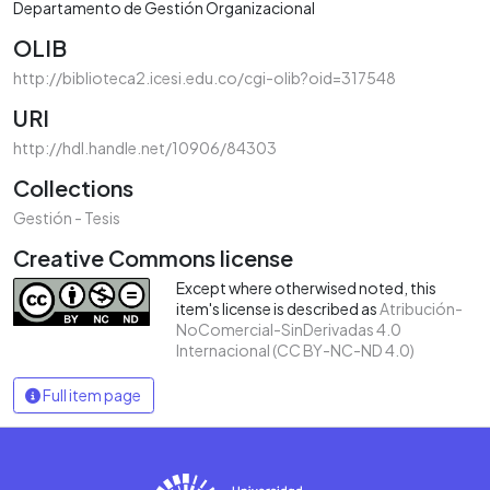
Departamento de Gestión Organizacional
OLIB
http://biblioteca2.icesi.edu.co/cgi-olib?oid=317548
URI
http://hdl.handle.net/10906/84303
Collections
Gestión - Tesis
Creative Commons license
Except where otherwised noted, this
item's license is described as
Atribución-
NoComercial-SinDerivadas 4.0
Internacional (CC BY-NC-ND 4.0)
Full item page