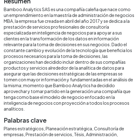
Resumen
Bamboo Analytics SAS es una compañía caleña que nace como
un emprendimiento en la maestría de administración de negocios
MBA, la empresa fue creada en abril del año 2017 y se dedica a la
prestación de servicios profesionales de consultoría
especializada en inteligencia de negocios para apoyar a sus
clientes en la transformación de los datos en información
relevante para la toma de decisiones en sus negocios. Dado el
constante cambio y evolución de la tecnología que beneficia los
procesos necesarios para la toma de decisiones, las
organizaciones han decidido incluir dentro de sus compañías
productos y servicios alrededor de la analítica de datos para
asegurar que las decisiones estratégicas de las empresas se
tomen con mayor información y fundamentadas en el análisis de
la misma; momento que Bamboo Analytics ha decidido
aprovechar y tomar partido en la generación una compañía que
tenga como base el modelo de negocio enfocado en la
inteligencia de negocios con proyección a todos los procesos
analíticos.
Palabras clave
Planes estratégicos
Planeación estratégica
Consultoría de
empresas
Prestación de servicios
Tésis
Administración