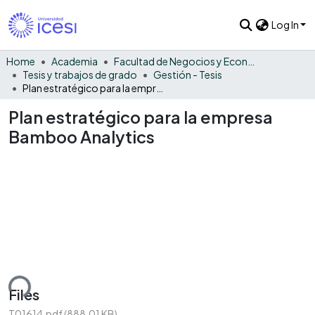
Log In
Home
Academia
Facultad de Negocios y Economía
Tesis y trabajos de grado
Gestión - Tesis
Plan estratégico para la empresa Bamboo Analytics
Plan estratégico para la empresa
Bamboo Analytics
ding...
Files
T01614.pdf
(888.01 KB)