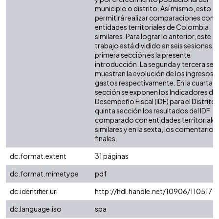
municipio o distrito. Así mismo, esto
permitirá realizar comparaciones con 
entidades territoriales de Colombia
similares. Para lograr lo anterior, este
trabajo está dividido en seis sesiones: l
primera sección es la presente
introducción. La segunda y tercera sec
muestran la evolución de los ingresos y
gastos respectivamente. En la cuarta
sección se exponen los Indicadores de
Desempeño Fiscal (IDF) para el Distrito. 
quinta sección los resultados del IDF
comparado con entidades territoriale
similares y en la sexta, los comentarios
finales.
dc.format.extent
31 páginas
dc.format.mimetype
pdf
dc.identifier.uri
http://hdl.handle.net/10906/110517
dc.language.iso
spa