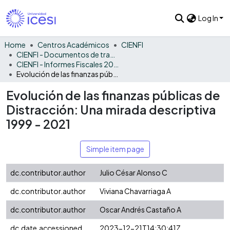
Log In
Home
Centros Académicos
CIENFI
CIENFI - Documentos de trabajos, técnicos y de divulgación
CIENFI - Informes Fiscales 2021
Evolución de las finanzas públicas de Distracción: Una mirada descriptiva 1999 - 2021
Evolución de las finanzas públicas de
Distracción: Una mirada descriptiva
1999 - 2021
Simple item page
dc.contributor.author
Julio César Alonso C
dc.contributor.author
Viviana Chavarriaga A
dc.contributor.author
Oscar Andrés Castaño A
dc.date.accessioned
2023-12-21T14:30:41Z