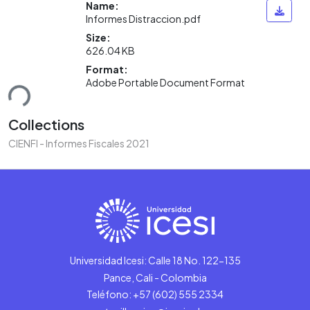
Name:
Informes Distraccion.pdf
Size:
626.04 KB
Format:
Adobe Portable Document Format
ding...
Collections
CIENFI - Informes Fiscales 2021
Universidad Icesi: Calle 18 No. 122-135
Pance, Cali - Colombia
Teléfono: +57 (602) 555 2334