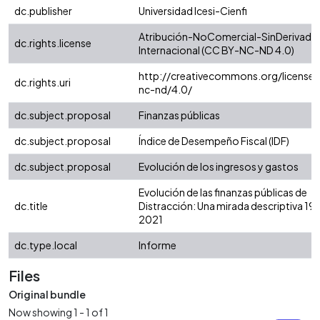
dc.publisher
Universidad Icesi-Cienfi
Atribución-NoComercial-SinDerivadas
dc.rights.license
Internacional (CC BY-NC-ND 4.0)
http://creativecommons.org/licenses
dc.rights.uri
nc-nd/4.0/
dc.subject.proposal
Finanzas públicas
dc.subject.proposal
Índice de Desempeño Fiscal (IDF)
dc.subject.proposal
Evolución de los ingresos y gastos
Evolución de las finanzas públicas de
dc.title
Distracción: Una mirada descriptiva 19
2021
dc.type.local
Informe
Files
Original bundle
Now showing
1 - 1 of 1