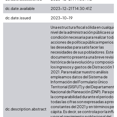
dc.date.available
2023-12-21T14:30:41Z
dc.date.issued
2023-10-19
Una estructura fiscal sólida en cualquier
nivel de la administración pública es un
condición necesaria para realizar todas
acciones de política pública imperiosas
las deseadas para satisfacer las
necesidades de sus pobladores. Este
documento presenta una breve revisió
histórica de la evolución y composició
los ingresos y gastos de Distracción 19
2021. Para realizar nuestro análisis
empleamos datos del Sistema de
Información del Formulario Único
Territorial (SISFUT) y del Departamento
Nacional de Planeación (DNP). Para perm
la comparabilidad durante el periodo,
todas las cifras son expresadas a preci
constantes del 2021 y en términos per
dc.description.abstract
cápita. Es decir, se controla por la infla
y por el crecimiento poblacional del