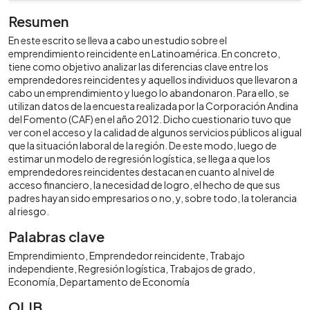
Resumen
En este escrito se lleva a cabo un estudio sobre el
emprendimiento reincidente en Latinoamérica. En concreto,
tiene como objetivo analizar las diferencias clave entre los
emprendedores reincidentes y aquellos individuos que llevaron a
cabo un emprendimiento y luego lo abandonaron. Para ello, se
utilizan datos de la encuesta realizada por la Corporación Andina
del Fomento (CAF) en el año 2012. Dicho cuestionario tuvo que
ver con el acceso y la calidad de algunos servicios públicos al igual
que la situación laboral de la región. De este modo, luego de
estimar un modelo de regresión logística, se llega a que los
emprendedores reincidentes destacan en cuanto al nivel de
acceso financiero, la necesidad de logro, el hecho de que sus
padres hayan sido empresarios o no, y, sobre todo, la tolerancia
al riesgo.
Palabras clave
Emprendimiento
Emprendedor reincidente
Trabajo
independiente
Regresión logística
Trabajos de grado
Economía
Departamento de Economía
OLIB