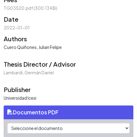
TG03520.pdf
(300.13 KB)
Date
2022-01-01
Authors
Cuero Quiñones, Julian Felipe
Thesis Director / Advisor
Lambardi, Germán Daniel
Publisher
Universidad Icesi
Documentos PDF