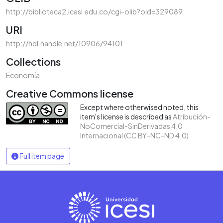
http://biblioteca2.icesi.edu.co/cgi-olib?oid=329089
URI
http://hdl.handle.net/10906/94101
Collections
Economía
Creative Commons license
Except where otherwised noted, this
item's license is described as
Atribución-
NoComercial-SinDerivadas 4.0
Internacional (CC BY-NC-ND 4.0)
Full item page