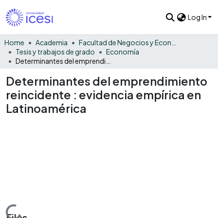
Log In
Home
Academia
Facultad de Negocios y Economía
Tesis y trabajos de grado
Economía
Determinantes del emprendimiento reincidente : evidencia empírica en Latinoamérica
Determinantes del emprendimiento
reincidente : evidencia empírica en
Latinoamérica
Loading...
Files