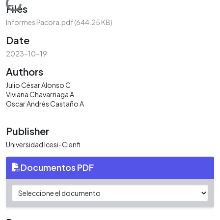
Loading...
Files
Informes Pacora.pdf
(644.25 KB)
Date
2023-10-19
Authors
Julio César Alonso C
Viviana Chavarriaga A
Oscar Andrés Castaño A
Publisher
Universidad Icesi-Cienfi
Documentos PDF