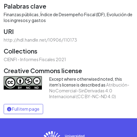
Palabras clave
Finanzas públicas
Índice de Desempeño Fiscal (IDF)
Evolución de
los ingresos y gastos
URI
http://hdl.handle.net/10906/110173
Collections
CIENFI - Informes Fiscales 2021
Creative Commons license
Except where otherwised noted, this
item's license is described as
Atribución-
NoComercial-SinDerivadas 4.0
Internacional (CC BY-NC-ND 4.0)
Full item page