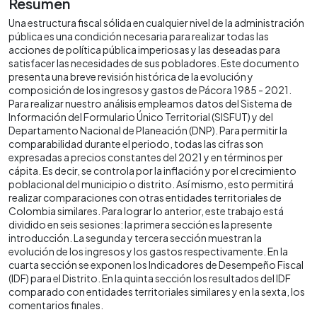
Resumen
Una estructura fiscal sólida en cualquier nivel de la administración
pública es una condición necesaria para realizar todas las
acciones de política pública imperiosas y las deseadas para
satisfacer las necesidades de sus pobladores. Este documento
presenta una breve revisión histórica de la evolución y
composición de los ingresos y gastos de Pácora 1985 - 2021.
Para realizar nuestro análisis empleamos datos del Sistema de
Información del Formulario Único Territorial (SISFUT) y del
Departamento Nacional de Planeación (DNP). Para permitir la
comparabilidad durante el periodo, todas las cifras son
expresadas a precios constantes del 2021 y en términos per
cápita. Es decir, se controla por la inflación y por el crecimiento
poblacional del municipio o distrito. Así mismo, esto permitirá
realizar comparaciones con otras entidades territoriales de
Colombia similares. Para lograr lo anterior, este trabajo está
dividido en seis sesiones: la primera sección es la presente
introducción. La segunda y tercera sección muestran la
evolución de los ingresos y los gastos respectivamente. En la
cuarta sección se exponen los Indicadores de Desempeño Fiscal
(IDF) para el Distrito. En la quinta sección los resultados del IDF
comparado con entidades territoriales similares y en la sexta, los
comentarios finales.