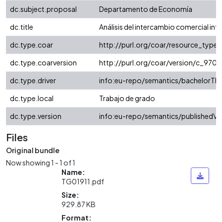
dc.subject.proposal
Departamento de Economía
dc.title
Análisis del intercambio comercial int
dc.type.coar
http://purl.org/coar/resource_type/
dc.type.coarversion
http://purl.org/coar/version/c_97
dc.type.driver
info:eu-repo/semantics/bachelorThe
dc.type.local
Trabajo de grado
dc.type.version
info:eu-repo/semantics/publishedVe
Files
Original bundle
Now showing
1 - 1 of 1
Name:
TG01911.pdf
Size:
929.87 KB
Format: