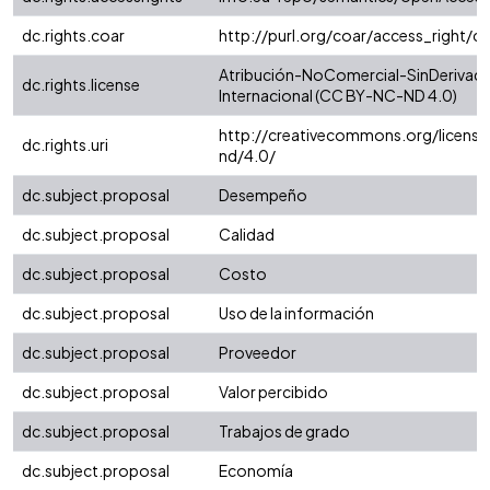
dc.rights.coar
http://purl.org/coar/access_right/c
Atribución-NoComercial-SinDerivada
dc.rights.license
Internacional (CC BY-NC-ND 4.0)
http://creativecommons.org/license
dc.rights.uri
nd/4.0/
dc.subject.proposal
Desempeño
dc.subject.proposal
Calidad
dc.subject.proposal
Costo
dc.subject.proposal
Uso de la información
dc.subject.proposal
Proveedor
dc.subject.proposal
Valor percibido
dc.subject.proposal
Trabajos de grado
dc.subject.proposal
Economía