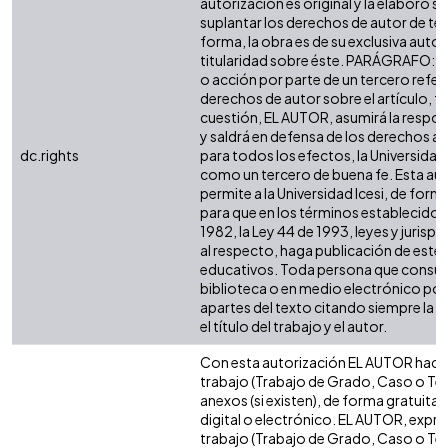
autorización es original y la elaboró si
suplantar los derechos de autor de terc
forma, la obra es de su exclusiva autorí
titularidad sobre éste. PARÁGRAFO: e
o acción por parte de un tercero refer
derechos de autor sobre el artículo, fo
cuestión, EL AUTOR, asumirá la respon
y saldrá en defensa de los derechos a
dc.rights
para todos los efectos, la Universidad 
como un tercero de buena fe. Esta aut
permite a la Universidad Icesi, de forma
para que en los términos establecidos 
1982, la Ley 44 de 1993, leyes y jurisp
al respecto, haga publicación de este 
educativos. Toda persona que consulte
biblioteca o en medio electrónico po
apartes del texto citando siempre la fu
el título del trabajo y el autor.
Con esta autorización EL AUTOR hace 
trabajo (Trabajo de Grado, Caso o Tesi
anexos (si existen), de forma gratuita
digital o electrónico. EL AUTOR, expre
trabajo (Trabajo de Grado, Caso o Tesi