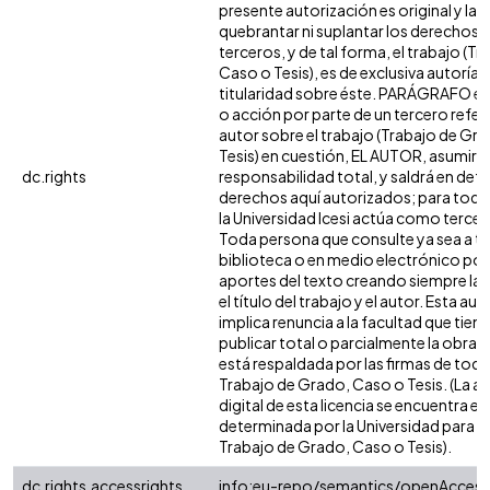
presente autorización es original y la 
quebrantar ni suplantar los derechos 
terceros, y de tal forma, el trabajo (T
Caso o Tesis), es de exclusiva autoría y 
titularidad sobre éste. PARÁGRAFO en
o acción por parte de un tercero refere
autor sobre el trabajo (Trabajo de Gr
Tesis) en cuestión, EL AUTOR, asumirá 
dc.rights
responsabilidad total, y saldrá en def
derechos aquí autorizados; para todo
la Universidad Icesi actúa como tercer
Toda persona que consulte ya sea a tr
biblioteca o en medio electrónico po
aportes del texto creando siempre la f
el título del trabajo y el autor. Esta au
implica renuncia a la facultad que tie
publicar total o parcialmente la obra. 
está respaldada por las firmas de tod
Trabajo de Grado, Caso o Tesis. (La a
digital de esta licencia se encuentra e
determinada por la Universidad para l
Trabajo de Grado, Caso o Tesis).
dc.rights.accessrights
info:eu-repo/semantics/openAccess