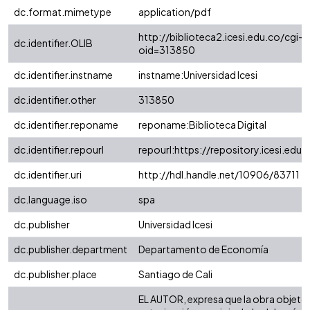
dc.format.mimetype
application/pdf
http://biblioteca2.icesi.edu.co/cgi-o
dc.identifier.OLIB
oid=313850
dc.identifier.instname
instname:Universidad Icesi
dc.identifier.other
313850
dc.identifier.reponame
reponame:Biblioteca Digital
dc.identifier.repourl
repourl:https://repository.icesi.edu.
dc.identifier.uri
http://hdl.handle.net/10906/83711
dc.language.iso
spa
dc.publisher
Universidad Icesi
dc.publisher.department
Departamento de Economía
dc.publisher.place
Santiago de Cali
EL AUTOR, expresa que la obra objeto 