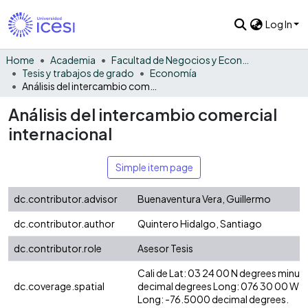
Log In
Home
Academia
Facultad de Negocios y Economía
Tesis y trabajos de grado
Economía
Análisis del intercambio comercial internacional
Análisis del intercambio comercial
internacional
Simple item page
dc.contributor.advisor
Buenaventura Vera, Guillermo
dc.contributor.author
Quintero Hidalgo, Santiago
dc.contributor.role
Asesor Tesis
Cali de Lat: 03 24 00 N degrees minut
dc.coverage.spatial
decimal degrees Long: 076 30 00 W d
Long: -76.5000 decimal degrees.