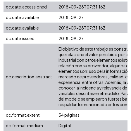
dc.date.accessioned
2018-09-28T07:31:16Z
dc.date.available
2018-09-27
dc.date.available
2018-09-28T07:31:16Z
dc.date.issued
2018-09-27
El objetivo de este trabajo es constru
que relacione el valor percibido por 
industrial con otros elementos existen
relación con su proveedor, algunos d
elementos son: uso de la información 
dc.description.abstract
mercado de proveedores, calidad, co
experiencia, entre otras. Además, la p
conocer la incidencia y relevancia de c
variables descritas en el modelo. Para
del modelo se emplearon fuertes base
respaldan lo mencionado en los comen
dc.format.extent
54 páginas
dc.format.medium
Digital