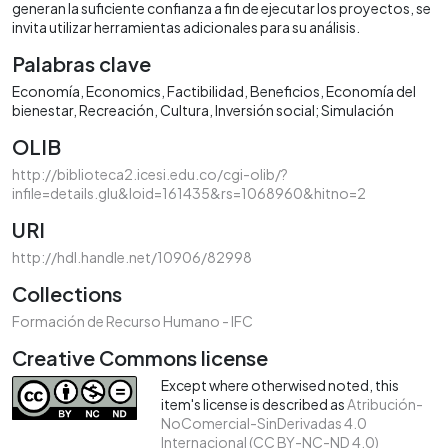
generan la suficiente confianza a fin de ejecutar los proyectos, se
invita utilizar herramientas adicionales para su análisis.
Palabras clave
Economía
Economics
Factibilidad
Beneficios
Economía del
bienestar
Recreación
Cultura
Inversión social; Simulación
OLIB
http://biblioteca2.icesi.edu.co/cgi-olib/?
infile=details.glu&loid=161435&rs=1068960&hitno=2
URI
http://hdl.handle.net/10906/82998
Collections
Formación de Recurso Humano - IFC
Creative Commons license
Except where otherwised noted, this
item's license is described as
Atribución-
NoComercial-SinDerivadas 4.0
Internacional (CC BY-NC-ND 4.0)