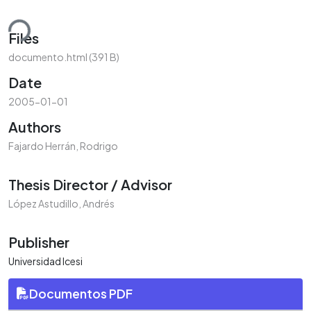
ding...
Files
documento.html
(391 B)
Date
2005-01-01
Authors
Fajardo Herrán, Rodrigo
Thesis Director / Advisor
López Astudillo, Andrés
Publisher
Universidad Icesi
Documentos PDF