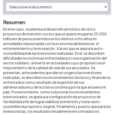
Resumen
En este caso, se plantea el desarrollo armónico de cinco
proyectos de inversión con los que se quiere recuperar 25.000
millones de pesos invertidos en los últimos ocho años en
actividades relacionadas con la economía del bienestar, el
entretenimiento y la recreación. A la vez que se aspira la auto-
sostenibilidad de las inversiones realizadas. En el, se describen
dificultades económicas enfrentadas por una organización del
sector solidario, al invertir en actividades cuyo propósito es el
mejoramiento de la calidad de vida de sus asociados. Se
presentan, antecedentes que dieron origen a las inversiones
realizadas, se describen los inconvenientes técnicos y financieros
enfrentados como resultado de la gestión de sus
administradores y de la crisis económica por la que atravesó el
país. Posteriormente, como solucionar los inconvenientes
exteriorizados, se apela a la configuración de proyectos de
factibilidad a fin de lograr viabilizar la inversión y hacer auto-
sostenible el propósito original. Finalmente y puesto que para los
inversionistas, los resultados inicialmente encontrados no