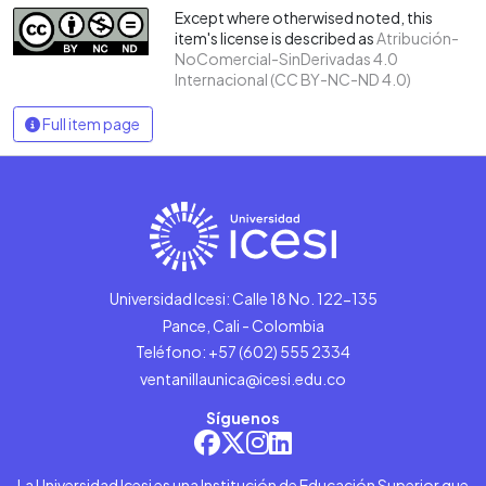
Except where otherwised noted, this
item's license is described as
Atribución-
NoComercial-SinDerivadas 4.0
Internacional (CC BY-NC-ND 4.0)
Full item page
Universidad Icesi: Calle 18 No. 122-135
Pance, Cali - Colombia
Teléfono: +57 (602) 555 2334
ventanillaunica@icesi.edu.co
Síguenos
La Universidad Icesi es una Institución de Educación Superior que