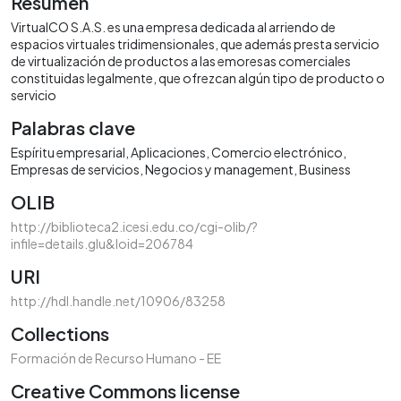
Resumen
VirtualCO S.A.S. es una empresa dedicada al arriendo de
espacios virtuales tridimensionales, que además presta servicio
de virtualización de productos a las emoresas comerciales
constituidas legalmente, que ofrezcan algún tipo de producto o
servicio
Palabras clave
Espíritu empresarial
Aplicaciones
Comercio electrónico
Empresas de servicios
Negocios y management
Business
OLIB
http://biblioteca2.icesi.edu.co/cgi-olib/?
infile=details.glu&loid=206784
URI
http://hdl.handle.net/10906/83258
Collections
Formación de Recurso Humano - EE
Creative Commons license