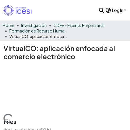
Log In
Home
Investigación
CDEE - Espíritu Empresarial
Formación de Recurso Humano - EE
VirtualCO: aplicación enfocada al comercio electrónico
VirtualCO: aplicación enfocada al
comercio electrónico
Loading...
Files
documento.html
(302 B)