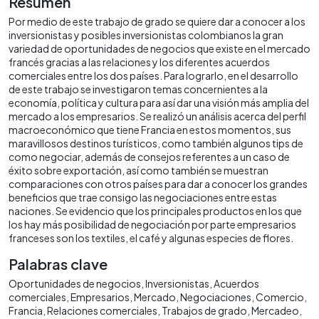
Resumen
Por medio de este trabajo de grado se quiere dar a conocer a los
inversionistas y posibles inversionistas colombianos la gran
variedad de oportunidades de negocios que existe en el mercado
francés gracias a las relaciones y los diferentes acuerdos
comerciales entre los dos países. Para lograrlo, en el desarrollo
de este trabajo se investigaron temas concernientes a la
economía, política y cultura para así dar una visión más amplia del
mercado a los empresarios. Se realizó un análisis acerca del perfil
macroeconómico que tiene Francia en estos momentos, sus
maravillosos destinos turísticos, como también algunos tips de
como negociar, además de consejos referentes a un caso de
éxito sobre exportación, así como también se muestran
comparaciones con otros países para dar a conocer los grandes
beneficios que trae consigo las negociaciones entre estas
naciones. Se evidencio que los principales productos en los que
los hay más posibilidad de negociación por parte empresarios
franceses son los textiles, el café y algunas especies de flores.
Palabras clave
Oportunidades de negocios
Inversionistas
Acuerdos
comerciales
Empresarios
Mercado
Negociaciones
Comercio
Francia
Relaciones comerciales
Trabajos de grado
Mercadeo