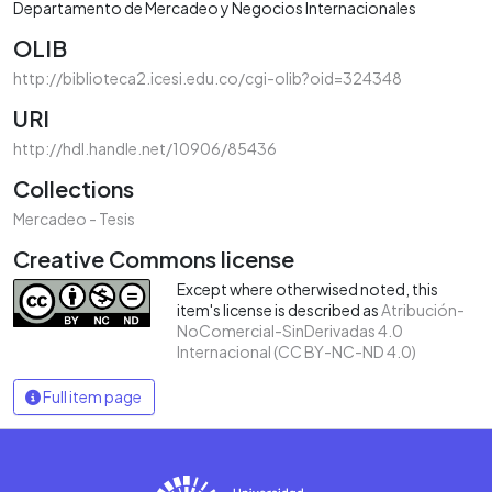
Departamento de Mercadeo y Negocios Internacionales
OLIB
http://biblioteca2.icesi.edu.co/cgi-olib?oid=324348
URI
http://hdl.handle.net/10906/85436
Collections
Mercadeo - Tesis
Creative Commons license
Except where otherwised noted, this
item's license is described as
Atribución-
NoComercial-SinDerivadas 4.0
Internacional (CC BY-NC-ND 4.0)
Full item page