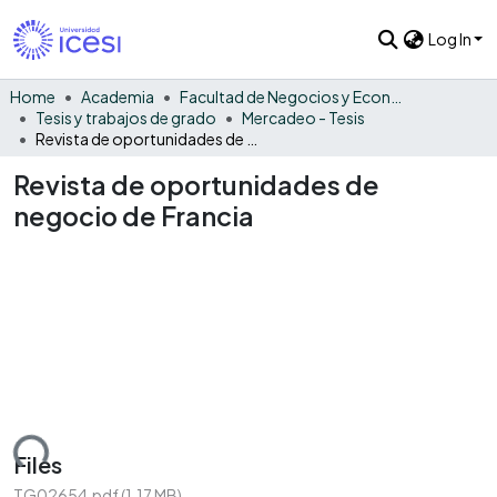
Log In
Home
Academia
Facultad de Negocios y Economía
Tesis y trabajos de grado
Mercadeo - Tesis
Revista de oportunidades de negocio de Francia
Revista de oportunidades de
negocio de Francia
ding...
Files
TG02654.pdf
(1.17 MB)