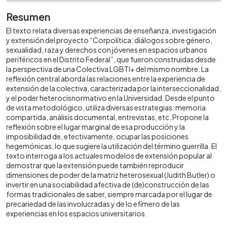
Resumen
El texto relata diversas experiencias de enseñanza, investigación
y extensión del proyecto “Corpolítica: diálogos sobre género,
sexualidad, raza y derechos con jóvenes en espacios urbanos
periféricos en el Distrito Federal”, que fueron construidas desde
la perspectiva de una Colectiva LGBTI+ del mismo nombre. La
reflexión central aborda las relaciones entre la experiencia de
extensión de la colectiva, caracterizada por la interseccionalidad,
y el poder heterocisnormativo en la Universidad. Desde el punto
de vista metodológico, utiliza diversas estrategias: memoria
compartida, análisis documental, entrevistas, etc. Propone la
reflexión sobre el lugar marginal de esa producción y la
imposibilidad de, efectivamente, ocupar las posiciones
hegemónicas, lo que sugiere la utilización del término guerrilla. El
texto interroga a los actuales modelos de extensión popular al
demostrar que la extensión puede también reproducir
dimensiones de poder de la matriz heterosexual (Judith Butler) o
invertir en una sociabilidad afectiva de (de)construcción de las
formas tradicionales de saber, siempre marcada por el lugar de
precariedad de las involucradas y de lo efímero de las
experiencias en los espacios universitarios.