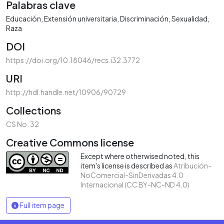
Palabras clave
Educación
Extensión universitaria
Discriminación
Sexualidad
Raza
DOI
https://doi.org/10.18046/recs.i32.3772
URI
http://hdl.handle.net/10906/90729
Collections
CS No. 32
Creative Commons license
Except where otherwised noted, this
item's license is described as
Atribución-
NoComercial-SinDerivadas 4.0
Internacional (CC BY-NC-ND 4.0)
Full item page