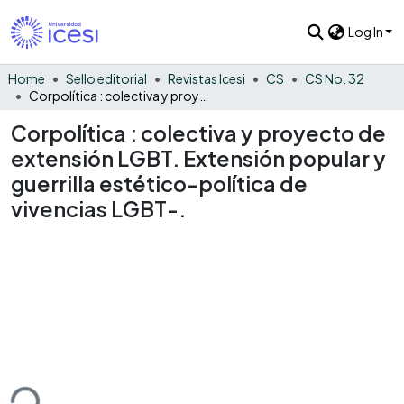
Log In
Home
Sello editorial
Revistas Icesi
CS
CS No. 32
Corpolítica : colectiva y proyecto de extensión LGBT. Extensión popular y guerrilla estético-política de vivencias LGBT-.
Corpolítica : colectiva y proyecto de
extensión LGBT. Extensión popular y
guerrilla estético-política de
vivencias LGBT-.
ding...