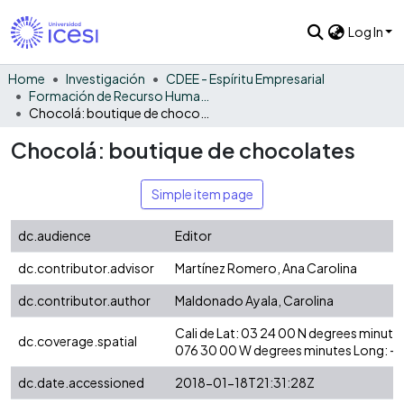
Log In
Home
Investigación
CDEE - Espíritu Empresarial
Formación de Recurso Humano - EE
Chocolá: boutique de chocolates
Chocolá: boutique de chocolates
Simple item page
dc.audience
Editor
dc.contributor.advisor
Martínez Romero, Ana Carolina
dc.contributor.author
Maldonado Ayala, Carolina
Cali de Lat: 03 24 00 N degrees minut
dc.coverage.spatial
076 30 00 W degrees minutes Long: -
dc.date.accessioned
2018-01-18T21:31:28Z