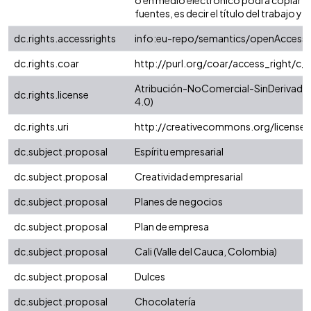
o en medio electrónico podrá copiar ap
fuentes, es decir el título del trabajo y e
dc.rights.accessrights
info:eu-repo/semantics/openAccess
dc.rights.coar
http://purl.org/coar/access_right/c_
Atribución-NoComercial-SinDerivadas
dc.rights.license
4.0)
dc.rights.uri
http://creativecommons.org/license
dc.subject.proposal
Espíritu empresarial
dc.subject.proposal
Creatividad empresarial
dc.subject.proposal
Planes de negocios
dc.subject.proposal
Plan de empresa
dc.subject.proposal
Cali (Valle del Cauca, Colombia)
dc.subject.proposal
Dulces
dc.subject.proposal
Chocolatería