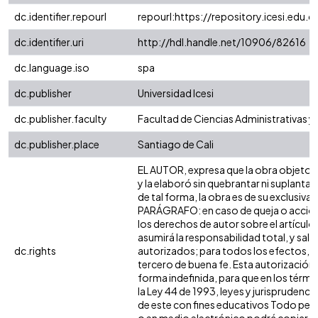
dc.identifier.repourl
repourl:https://repository.icesi.edu.c
dc.identifier.uri
http://hdl.handle.net/10906/82616
dc.language.iso
spa
dc.publisher
Universidad Icesi
dc.publisher.faculty
Facultad de Ciencias Administrativas 
dc.publisher.place
Santiago de Cali
EL AUTOR, expresa que la obra objeto de
y la elaboró sin quebrantar ni suplantar
de tal forma, la obra es de su exclusiva a
PARÁGRAFO: en caso de queja o acción 
los derechos de autor sobre el artículo,
asumirá la responsabilidad total, y sal
dc.rights
autorizados; para todos los efectos, l
tercero de buena fe. Esta autorización, 
forma indefinida, para que en los térmi
la Ley 44 de 1993, leyes y jurisprudenci
de este con fines educativos Todo pers