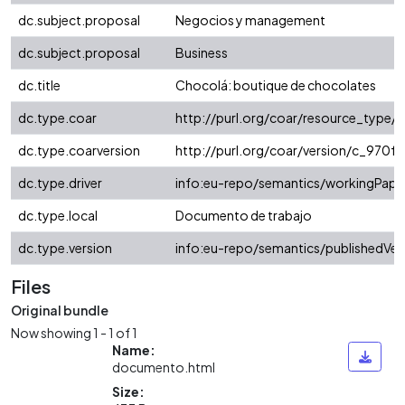
dc.subject.proposal
Negocios y management
dc.subject.proposal
Business
dc.title
Chocolá: boutique de chocolates
dc.type.coar
http://purl.org/coar/resource_type
dc.type.coarversion
http://purl.org/coar/version/c_970
dc.type.driver
info:eu-repo/semantics/workingPape
dc.type.local
Documento de trabajo
dc.type.version
info:eu-repo/semantics/publishedVer
Files
Original bundle
Now showing
1 - 1 of 1
Name:
documento.html
Size: