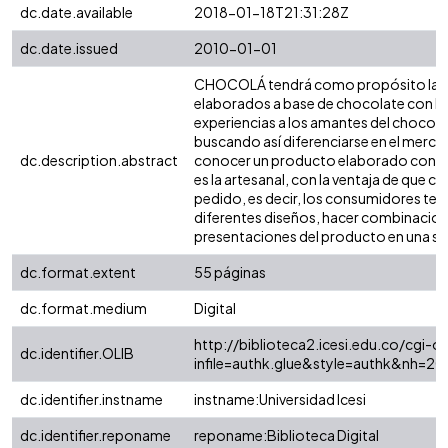
dc.date.available
2018-01-18T21:31:28Z
dc.date.issued
2010-01-01
CHOCOLÁ tendrá como propósito la c
elaborados a base de chocolate con la 
experiencias a los amantes del chocol
buscando así diferenciarse en el merc
dc.description.abstract
conocer un producto elaborado con un
es la artesanal, con la ventaja de que c
pedido, es decir, los consumidores ten
diferentes diseños, hacer combinacione
presentaciones del producto en una sol
dc.format.extent
55 páginas
dc.format.medium
Digital
http://biblioteca2.icesi.edu.co/cgi-ol
dc.identifier.OLIB
infile=authk.glue&style=authk&nh=20
dc.identifier.instname
instname:Universidad Icesi
dc.identifier.reponame
reponame:Biblioteca Digital