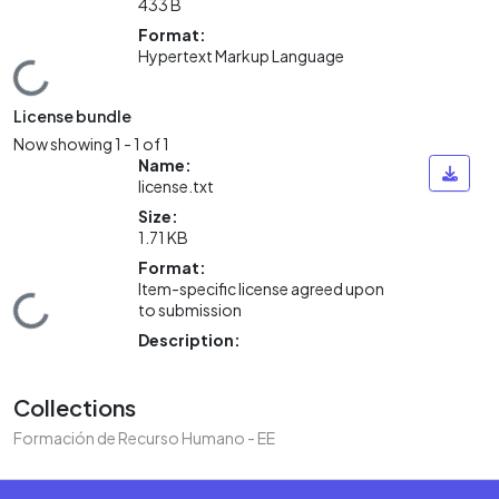
433 B
Format:
Hypertext Markup Language
Loading...
License bundle
Now showing
1 - 1 of 1
Name:
license.txt
Size:
1.71 KB
Format:
Item-specific license agreed upon
Loading...
to submission
Description:
Collections
Formación de Recurso Humano - EE