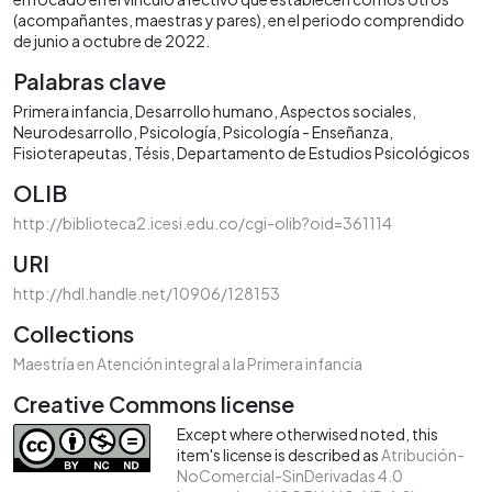
(acompañantes, maestras y pares), en el periodo comprendido
de junio a octubre de 2022.
Palabras clave
Primera infancia
Desarrollo humano
Aspectos sociales
Neurodesarrollo
Psicología
Psicología - Enseñanza
Fisioterapeutas
Tésis
Departamento de Estudios Psicológicos
OLIB
http://biblioteca2.icesi.edu.co/cgi-olib?oid=361114
URI
http://hdl.handle.net/10906/128153
Collections
Maestría en Atención integral a la Primera infancia
Creative Commons license
Except where otherwised noted, this
item's license is described as
Atribución-
NoComercial-SinDerivadas 4.0