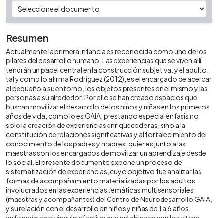
Resumen
Actualmente la primera infancia es reconocida como uno de los
pilares del desarrollo humano. Las experiencias que se viven allí
tendrán un papel central en la construcción subjetiva, y el adulto,
tal y como lo afirma Rodríguez (2012), es el encargado de acercar
al pequeño a su entorno, los objetos presentes en el mismo y las
personas a su alrededor. Por ello se han creado espacios que
buscan movilizar el desarrollo de los niños y niñas en los primeros
años de vida, como lo es GAIA, prestando especial énfasis no
solo la creación de experiencias enriquecedoras, sino a la
constitución de relaciones significativas y al fortalecimiento del
conocimiento de los padres y madres, quienes junto a las
maestras son los encargados de movilizar un aprendizaje desde
lo social. El presente documento expone un proceso de
sistematización de experiencias, cuyo objetivo fue analizar las
formas de acompañamiento materializadas por los adultos
involucrados en las experiencias temáticas multisensoriales
(maestras y acompañantes) del Centro de Neurodesarrollo GAIA,
y su relación con el desarrollo en niños y niñas de 1 a 6 años,
enfocado en el vínculo afectivo que establecen con los otros