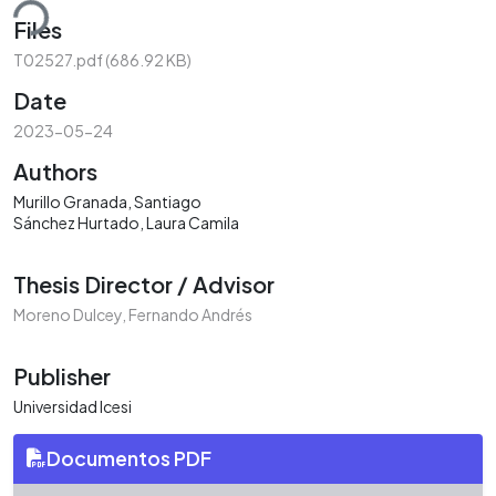
ding...
Files
T02527.pdf
(686.92 KB)
Date
2023-05-24
Authors
Murillo Granada, Santiago
Sánchez Hurtado, Laura Camila
Thesis Director / Advisor
Moreno Dulcey, Fernando Andrés
Publisher
Universidad Icesi
Documentos PDF