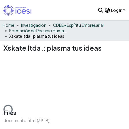
Log In
Home
Investigación
CDEE - Espíritu Empresarial
Formación de Recurso Humano - EE
Xskate ltda.: plasma tus ideas
Xskate ltda.: plasma tus ideas
ding...
Files
documento.html
(391 B)