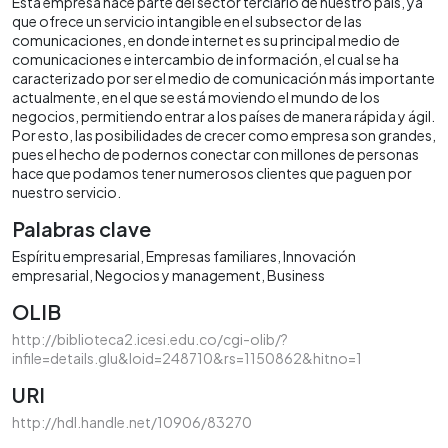
Esta empresa hace parte del sector terciario de nuestro país, ya
que ofrece un servicio intangible en el subsector de las
comunicaciones, en donde internet es su principal medio de
comunicaciones e intercambio de información, el cual se ha
caracterizado por ser el medio de comunicación más importante
actualmente, en el que se está moviendo el mundo de los
negocios, permitiendo entrar a los países de manera rápida y ágil.
Por esto, las posibilidades de crecer como empresa son grandes,
pues el hecho de podernos conectar con millones de personas
hace que podamos tener numerosos clientes que paguen por
nuestro servicio.
Palabras clave
Espíritu empresarial
Empresas familiares
Innovación
empresarial
Negocios y management
Business
OLIB
http://biblioteca2.icesi.edu.co/cgi-olib/?
infile=details.glu&loid=248710&rs=1150862&hitno=1
URI
http://hdl.handle.net/10906/83270