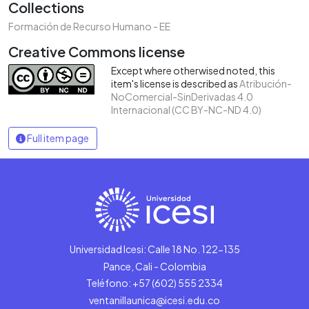
Collections
Formación de Recurso Humano - EE
Creative Commons license
Except where otherwised noted, this
item's license is described as
Atribución-
NoComercial-SinDerivadas 4.0
Internacional (CC BY-NC-ND 4.0)
Full item page
Universidad Icesi: Calle 18 No. 122-135
Pance, Cali - Colombia
Teléfono: +57 (602) 555 2334
ventanillaunica@icesi.edu.co