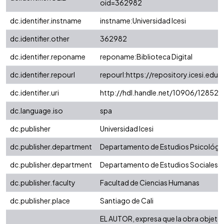
oid=362982
dc.identifier.instname
instname:Universidad Icesi
dc.identifier.other
362982
dc.identifier.reponame
reponame:Biblioteca Digital
dc.identifier.repourl
repourl:https://repository.icesi.edu.
dc.identifier.uri
http://hdl.handle.net/10906/128522
dc.language.iso
spa
dc.publisher
Universidad Icesi
dc.publisher.department
Departamento de Estudios Psicológi
dc.publisher.department
Departamento de Estudios Sociales
dc.publisher.faculty
Facultad de Ciencias Humanas
dc.publisher.place
Santiago de Cali
EL AUTOR, expresa que la obra objeto 