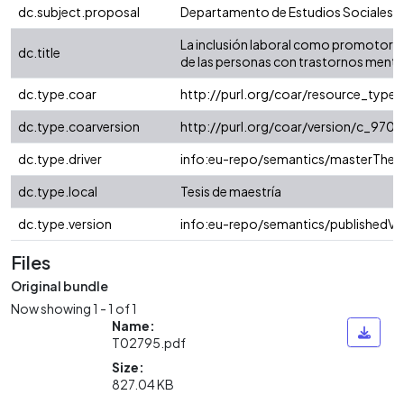
dc.subject.proposal
Departamento de Estudios Sociales
La inclusión laboral como promotora 
dc.title
de las personas con trastornos menta
dc.type.coar
http://purl.org/coar/resource_type
dc.type.coarversion
http://purl.org/coar/version/c_97
dc.type.driver
info:eu-repo/semantics/masterThesi
dc.type.local
Tesis de maestría
dc.type.version
info:eu-repo/semantics/publishedVe
Files
Original bundle
Now showing
1 - 1 of 1
Name:
T02795.pdf
Size:
827.04 KB