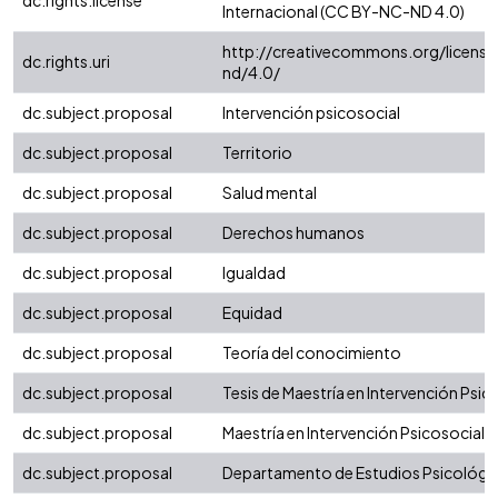
dc.rights.license
Internacional (CC BY-NC-ND 4.0)
http://creativecommons.org/license
dc.rights.uri
nd/4.0/
dc.subject.proposal
Intervención psicosocial
dc.subject.proposal
Territorio
dc.subject.proposal
Salud mental
dc.subject.proposal
Derechos humanos
dc.subject.proposal
Igualdad
dc.subject.proposal
Equidad
dc.subject.proposal
Teoría del conocimiento
dc.subject.proposal
Tesis de Maestría en Intervención Psic
dc.subject.proposal
Maestría en Intervención Psicosocial
dc.subject.proposal
Departamento de Estudios Psicológi