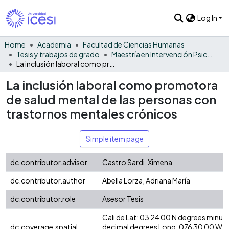
Log In
Home
Academia
Facultad de Ciencias Humanas
Tesis y trabajos de grado
Maestría en Intervención Psicosocial - Tesis
La inclusión laboral como promotora de salud mental de las personas con trastornos mentales crónicos
La inclusión laboral como promotora
de salud mental de las personas con
trastornos mentales crónicos
Simple item page
dc.contributor.advisor
Castro Sardi, Ximena
dc.contributor.author
Abella Lorza, Adriana María
dc.contributor.role
Asesor Tesis
Cali de Lat: 03 24 00 N degrees minut
dc.coverage.spatial
decimal degrees Long: 076 30 00 W d