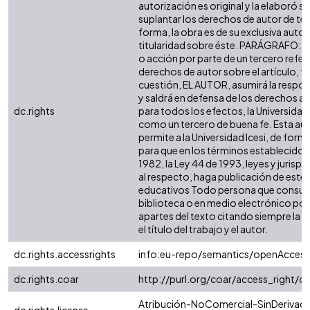
autorización es original y la elaboró si
suplantar los derechos de autor de terc
forma, la obra es de su exclusiva autorí
titularidad sobre éste. PARÁGRAFO: e
o acción por parte de un tercero refer
derechos de autor sobre el artículo, fo
cuestión, EL AUTOR, asumirá la respon
y saldrá en defensa de los derechos a
dc.rights
para todos los efectos, la Universidad 
como un tercero de buena fe. Esta aut
permite a la Universidad Icesi, de forma
para que en los términos establecidos 
1982, la Ley 44 de 1993, leyes y jurisp
al respecto, haga publicación de este 
educativos Todo persona que consulte
biblioteca o en medio electrónico po
apartes del texto citando siempre la fu
el título del trabajo y el autor.
dc.rights.accessrights
info:eu-repo/semantics/openAccess
dc.rights.coar
http://purl.org/coar/access_right/c
Atribución-NoComercial-SinDerivada