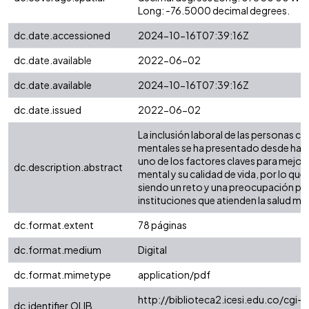
Long: -76.5000 decimal degrees.
dc.date.accessioned
2024-10-16T07:39:16Z
dc.date.available
2022-06-02
dc.date.available
2024-10-16T07:39:16Z
dc.date.issued
2022-06-02
La inclusión laboral de las personas c
mentales se ha presentado desde ha
uno de los factores claves para mejora
dc.description.abstract
mental y su calidad de vida, por lo que
siendo un reto y una preocupación par
instituciones que atienden la salud me
dc.format.extent
78 páginas
dc.format.medium
Digital
dc.format.mimetype
application/pdf
http://biblioteca2.icesi.edu.co/cgi-o
dc.identifier.OLIB