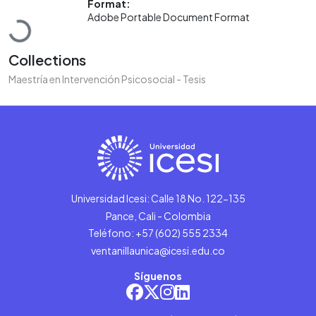
Format:
Loading...
Adobe Portable Document Format
Collections
Maestría en Intervención Psicosocial - Tesis
Universidad Icesi: Calle 18 No. 122-135
Pance, Cali - Colombia
Teléfono: +57 (602) 555 2334
ventanillaunica@icesi.edu.co
Síguenos