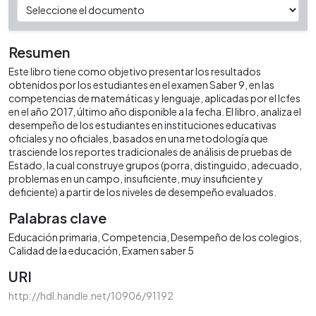
Resumen
Este libro tiene como objetivo presentar los resultados
obtenidos por los estudiantes en el examen Saber 9, en las
competencias de matemáticas y lenguaje, aplicadas por el Icfes
en el año 2017, último año disponible a la fecha. El libro, analiza el
desempeño de los estudiantes en instituciones educativas
oficiales y no oficiales, basados en una metodología que
trasciende los reportes tradicionales de análisis de pruebas de
Estado, la cual construye grupos (porra, distinguido, adecuado,
problemas en un campo, insuficiente, muy insuficiente y
deficiente) a partir de los niveles de desempeño evaluados.
Palabras clave
Educación primaria
Competencia
Desempeño de los colegios
Calidad de la educación
Examen saber 5
URI
http://hdl.handle.net/10906/91192