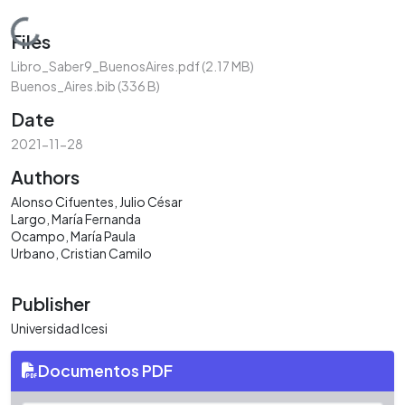
Loading...
Files
Libro_Saber9_BuenosAires.pdf
(2.17 MB)
Buenos_Aires.bib
(336 B)
Date
2021-11-28
Authors
Alonso Cifuentes, Julio César
Largo, María Fernanda
Ocampo, María Paula
Urbano, Cristian Camilo
Publisher
Universidad Icesi
Documentos PDF