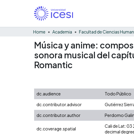
Home
Academia
Facultad de Ciencias Huma
Música y anime: composi
sonora musical del capít
Romantic
dc.audience
Todo Público
dc.contributor.advisor
Gutiérrez Sierr
dc.contributor.author
Perdomo Galind
Cali de Lat: 0
dc.coverage.spatial
decimal degree