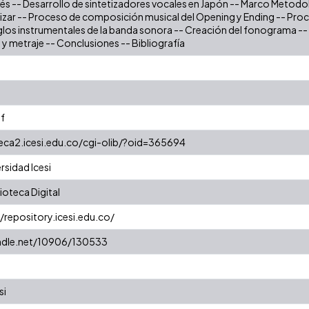
onés -- Desarrollo de sintetizadores vocales en Japón -- Marco Metod
alizar -- Proceso de composición musical del Opening y Ending -- Pr
glos instrumentales de la banda sonora -- Creación del fonograma --
y metraje -- Conclusiones -- Bibliografía
f
teca2.icesi.edu.co/cgi-olib/?oid=365694
rsidad Icesi
oteca Digital
//repository.icesi.edu.co/
andle.net/10906/130533
si