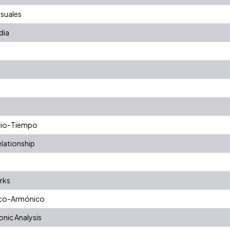
suales
dia
cio-Tiempo
lationship
rks
dico-Armónico
nic Analysis