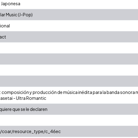
r Japonesa
ar Music (J-Pop)
ional
act
: composición y producción de música inédita para la banda sonora m
setai - Ultra Romantic
iere que se le declaren
rg/coar/resource_type/c_46ec