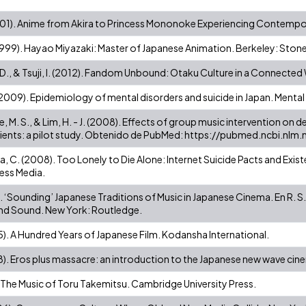
(2001). Anime from Akira to Princess Mononoke Experiencing Contemp
1999). Hayao Miyazaki: Master of Japanese Animation. Berkeley: Stone
 D., & Tsuji, I. (2012). Fandom Unbound: Otaku Culture in a Connected 
2009). Epidemiology of mental disorders and suicide in Japan. Mental
ee, M. S., & Lim, H. - J. (2008). Effects of group music intervention on 
tients: a pilot study. Obtenido de PubMed: https://pubmed.ncbi.nl
a, C. (2008). Too Lonely to Die Alone: Internet Suicide Pacts and Existe
ess Media.
7). ‘Sounding’ Japanese Traditions of Music in Japanese Cinema. En R.
nd Sound. New York: Routledge.
5). A Hundred Years of Japanese Film. Kodansha International.
8). Eros plus massacre: an introduction to the Japanese new wave cin
. The Music of Toru Takemitsu. Cambridge University Press.