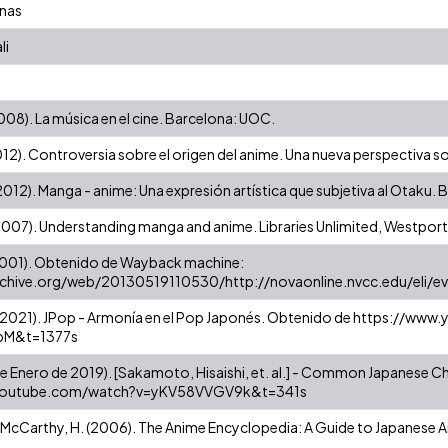
nas
li
2008). La música en el cine. Barcelona: UOC.
012). Controversia sobre el origen del anime. Una nueva perspectiva s
(2012). Manga - anime: Una expresión artística que subjetiva al Otaku.
 (2007). Understanding manga and anime. Libraries Unlimited, Westpor
2001). Obtenido de Wayback machine:
rchive.org/web/20130519110530/http://novaonline.nvcc.edu/eli/
(2021). JPop - Armonía en el Pop Japonés. Obtenido de https://ww
pM&t=1377s
 de Enero de 2019). [Sakamoto, Hisaishi, et. al.] - Common Japanese 
youtube.com/watch?v=yKV58VVGV9k&t=341s
& McCarthy, H. (2006). The Anime Encyclopedia: A Guide to Japanese A