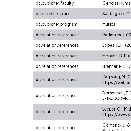
dc.publisher.faculty
Ciencias Huma
dc.publisher.place
Santiago de Ca
dc.publisher.program
Música
dc.relation.references
Radigales, J. (
dc.relation.references
López, A. H. (2
dc.relation.references
Morales, D. P. 
dc.relation.references
Brenner, R. E.
Zagzoug, M. (
dc.relation.references
https://web.a
Domenech, T. 
dc.relation.references
v=tKaUCDHBJ
Leeper, G. (19
dc.relation.references
https://www.
Clements, J., 
dc.relation.references
Bridge Press.