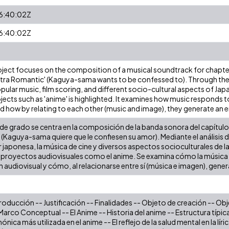
6:40:02Z
6:40:02Z
oject focuses on the composition of a musical soundtrack for chapt
ltra Romantic' (Kaguya-sama wants to be confessed to). Through the a
ular music, film scoring, and different socio-cultural aspects of Jap
jects such as 'anime' is highlighted. It examines how music responds t
d how by relating to each other (music and image), they generate an 
de grado se centra en la composición de la banda sonora del capítul
(Kaguya-sama quiere que le confiesen su amor). Mediante el análisis de
japonesa, la música de cine y diversos aspectos socioculturales de la
n proyectos audiovisuales como el anime. Se examina cómo la música 
 audiovisual y cómo, al relacionarse entre sí (música e imagen), gen
oducción -- Justificación -- Finalidades -- Objeto de creación -- Ob
Marco Conceptual -- El Anime -- Historia del anime -- Estructura típic
nica más utilizada en el anime -- El reflejo de la salud mental en la lí