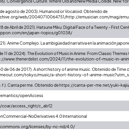
006). Convergence Culture: Where Old and New Media Collide. New York
(1 de agosto de 2003). Humanoid or Vocaloid. Obtenido de
archive.org/web/20040710064751/http://emusician.com/mag/emus
8 de Abril de 2021). Hatsune Miku: Digital Face of a Twenty - First C
nippon.com/en/japan-topics/g01038/
2021). Anime Complejo. La ambigüedad narrativa en la animación japon
 (4 de 11 de 2024). The Evolution of Music in Anime: From Classic The
ttps://www.thenerdslist.com/2024/11/the-evolution-of-music-in-
30 de 06 de 2017). A short history of anime music. Obtenido de Time 
timeout.com/tokyo/music/a-short-history-of-anime-music?utm_
.f.). Canta per me. Obtenido de https://canta-per-me.net/yuki-kaji
semantics/openAccess
g/coar/access_right/c_abf2
onCommercial-NoDerivatives 4.0 International
vecommons.org/licenses/by-nc-nd/4.0/