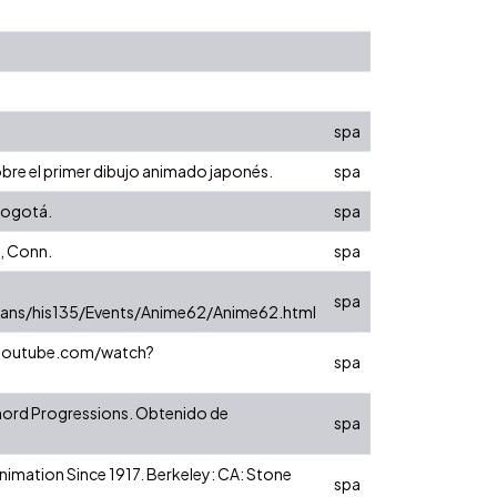
spa
obre el primer dibujo animado japonés.
spa
 Bogotá.
spa
t, Conn.
spa
spa
evans/his135/Events/Anime62/Anime62.html
w.youtube.com/watch?
spa
Chord Progressions. Obtenido de
spa
nimation Since 1917. Berkeley: CA: Stone
spa