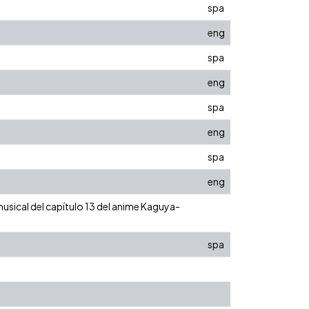
spa
eng
spa
eng
spa
eng
spa
eng
usical del capítulo 13 del anime Kaguya-
spa