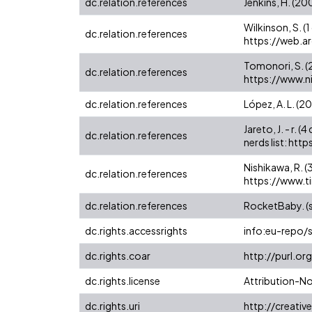
dc.relation.references
Jenkins, H. (2
Wilkinson, S. 
dc.relation.references
https://web.
Tomonori, S. (2
dc.relation.references
https://www.
dc.relation.references
López, A. L. (
Jareto, J. - r.
dc.relation.references
nerds list: h
Nishikawa, R. (
dc.relation.references
https://www.
dc.relation.references
RocketBaby. (s
dc.rights.accessrights
info:eu-repo/
dc.rights.coar
http://purl.or
dc.rights.license
Attribution-N
dc.rights.uri
http://creati