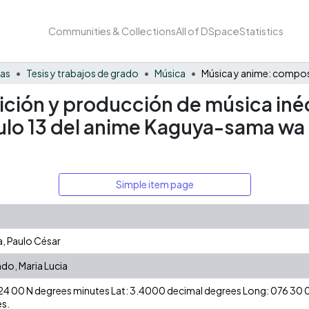
Communities & Collections
All of DSpace
Statistics
nas
Tesis y trabajos de grado
Música
ción y producción de música inéd
ulo 13 del anime Kaguya-sama wa 
Simple item page
a, Paulo César
o, Maria Lucia
3 24 00 N degrees minutes Lat: 3.4000 decimal degrees Long: 076 3
s.