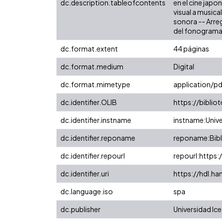
dc.description.tableofcontents
en el cine jap
visual a music
sonora -- Arre
del fonograma 
dc.format.extent
44 páginas
dc.format.medium
Digital
dc.format.mimetype
application/pd
dc.identifier.OLIB
https://biblio
dc.identifier.instname
instname:Unive
dc.identifier.reponame
reponame:Bibli
dc.identifier.repourl
repourl:https:
dc.identifier.uri
https://hdl.h
dc.language.iso
spa
dc.publisher
Universidad Ice