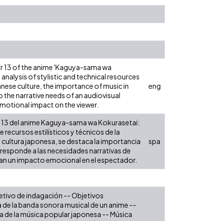
er 13 of the anime 'Kaguya-sama wa
nalysis of stylistic and technical resources
anese culture, the importance of music in
eng
o the narrative needs of an audiovisual
emotional impact on the viewer.
o 13 del anime Kaguya-sama wa Kokurasetai:
 recursos estilísticos y técnicos de la
 cultura japonesa, se destaca la importancia
spa
responde a las necesidades narrativas de
eran un impacto emocional en el espectador.
jetivo de indagación -- Objetivos
a de la banda sonora musical de un anime --
rica de la música popular japonesa -- Música