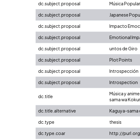
dc.subject.proposal
Música Popula
dc.subject.proposal
Japanese Popul
dc.subject.proposal
Impacto Emoc
dc.subject.proposal
Emotional Imp
dc.subject.proposal
untos de Giro
dc.subject.proposal
Plot Points
dc.subject.proposal
Introspección
dc.subject.proposal
Introspection
Música y anime
dc.title
sama wa Kokura
dc.title.alternative
Kaguya-sama qu
dc.type
thesis
dc.type.coar
http://purl.o