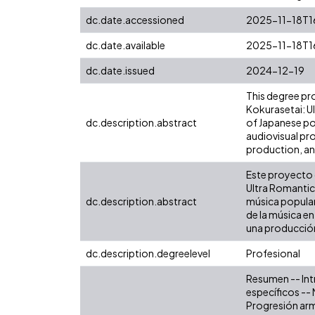
dc.date.accessioned
2025-11-18T1
dc.date.available
2025-11-18T1
dc.date.issued
2024-12-19
This degree pr
Kokurasetai: U
dc.description.abstract
of Japanese pop
audiovisual pro
production, an
Este proyecto 
Ultra Romantic 
dc.description.abstract
música popular 
de la música e
una producción
dc.description.degreelevel
Profesional
Resumen -- Intr
específicos -- 
Progresión armó