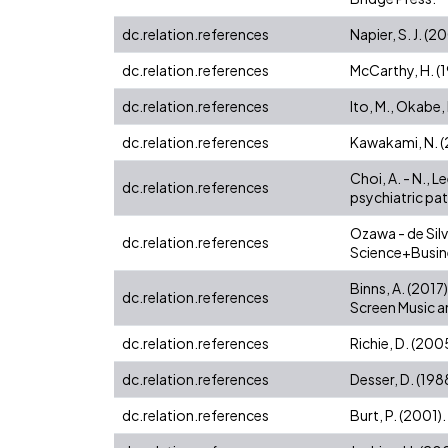
dc.relation.references
Napier, S. J. 
dc.relation.references
McCarthy, H. (
dc.relation.references
Ito, M., Okabe,
dc.relation.references
Kawakami, N. (
Choi, A. - N., L
dc.relation.references
psychiatric pa
Ozawa - de Silv
dc.relation.references
Science+Busin
Binns, A. (201
dc.relation.references
Screen Music a
dc.relation.references
Richie, D. (200
dc.relation.references
Desser, D. (198
dc.relation.references
Burt, P. (2001)