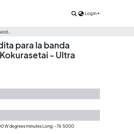
Log In
Música y anime: composición y producción de música inédita para la banda sonora musical del capítulo 13 del anime Kaguya-sama wa Kokurasetai - Ultra Romantic
ita para la banda
Kokurasetai - Ultra
0 00 W degrees minutes Long: -76.5000