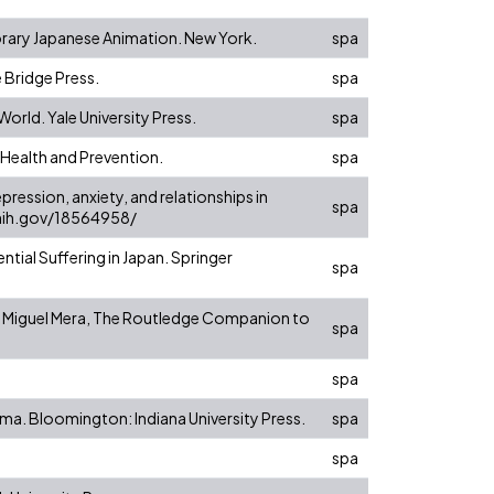
orary Japanese Animation. New York.
spa
 Bridge Press.
spa
World. Yale University Press.
spa
 Health and Prevention.
spa
depression, anxiety, and relationships in
spa
m.nih.gov/18564958/
ntial Suffering in Japan. Springer
spa
 S. Miguel Mera, The Routledge Companion to
spa
spa
ema. Bloomington: Indiana University Press.
spa
spa