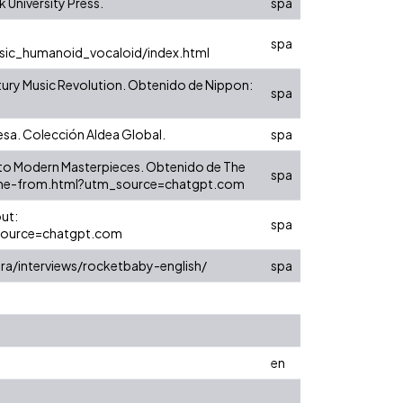
 University Press.
spa
spa
ic_humanoid_vocaloid/index.html
entury Music Revolution. Obtenido de Nippon:
spa
esa. Colección Aldea Global.
spa
mes to Modern Masterpieces. Obtenido de The
spa
anime-from.html?utm_source=chatgpt.com
out:
spa
source=chatgpt.com
ura/interviews/rocketbaby-english/
spa
en