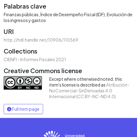
Palabras clave
Finanzas públicas
Índice de Desempeño Fiscal (IDF)
Evolución de
los ingresos y gastos
URI
http://hdl.handle.net/10906/110569
Collections
CIENFI - Informes Fiscales 2021
Creative Commons license
Except where otherwised noted, this
item's license is described as
Atribución-
NoComercial-SinDerivadas 4.0
Internacional (CC BY-NC-ND 4.0)
Full item page