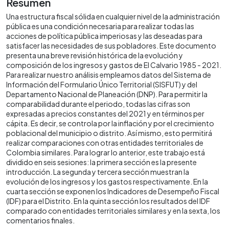
Resumen
Una estructura fiscal sólida en cualquier nivel de la administración
pública es una condición necesaria para realizar todas las
acciones de política pública imperiosas y las deseadas para
satisfacer las necesidades de sus pobladores. Este documento
presenta una breve revisión histórica de la evolución y
composición de los ingresos y gastos de El Calvario 1985 - 2021.
Para realizar nuestro análisis empleamos datos del Sistema de
Información del Formulario Único Territorial (SISFUT) y del
Departamento Nacional de Planeación (DNP). Para permitir la
comparabilidad durante el periodo, todas las cifras son
expresadas a precios constantes del 2021 y en términos per
cápita. Es decir, se controla por la inflación y por el crecimiento
poblacional del municipio o distrito. Así mismo, esto permitirá
realizar comparaciones con otras entidades territoriales de
Colombia similares. Para lograr lo anterior, este trabajo está
dividido en seis sesiones: la primera sección es la presente
introducción. La segunda y tercera sección muestran la
evolución de los ingresos y los gastos respectivamente. En la
cuarta sección se exponen los Indicadores de Desempeño Fiscal
(IDF) para el Distrito. En la quinta sección los resultados del IDF
comparado con entidades territoriales similares y en la sexta, los
comentarios finales.