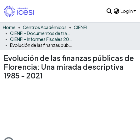
Log In
Home
Centros Académicos
CIENFI
CIENFI - Documentos de trabajos, técnicos y de divulgación
CIENFI - Informes Fiscales 2021
Evolución de las finanzas públicas de Florencia: Una mirada descriptiva 1985 - 2021
Evolución de las finanzas públicas de
Florencia: Una mirada descriptiva
1985 - 2021
ding...