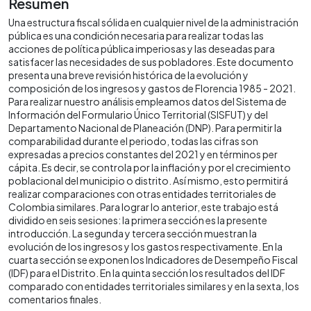
Resumen
Una estructura fiscal sólida en cualquier nivel de la administración
pública es una condición necesaria para realizar todas las
acciones de política pública imperiosas y las deseadas para
satisfacer las necesidades de sus pobladores. Este documento
presenta una breve revisión histórica de la evolución y
composición de los ingresos y gastos de Florencia 1985 - 2021.
Para realizar nuestro análisis empleamos datos del Sistema de
Información del Formulario Único Territorial (SISFUT) y del
Departamento Nacional de Planeación (DNP). Para permitir la
comparabilidad durante el periodo, todas las cifras son
expresadas a precios constantes del 2021 y en términos per
cápita. Es decir, se controla por la inflación y por el crecimiento
poblacional del municipio o distrito. Así mismo, esto permitirá
realizar comparaciones con otras entidades territoriales de
Colombia similares. Para lograr lo anterior, este trabajo está
dividido en seis sesiones: la primera sección es la presente
introducción. La segunda y tercera sección muestran la
evolución de los ingresos y los gastos respectivamente. En la
cuarta sección se exponen los Indicadores de Desempeño Fiscal
(IDF) para el Distrito. En la quinta sección los resultados del IDF
comparado con entidades territoriales similares y en la sexta, los
comentarios finales.