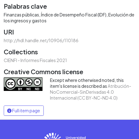
Palabras clave
Finanzas públicas
Índice de Desempeño Fiscal (IDF)
Evolución de
los ingresos y gastos
URI
http://hdl.handle.net/10906/110186
Collections
CIENFI - Informes Fiscales 2021
Creative Commons license
Except where otherwised noted, this
item's license is described as
Atribución-
NoComercial-SinDerivadas 4.0
Internacional (CC BY-NC-ND 4.0)
Full item page