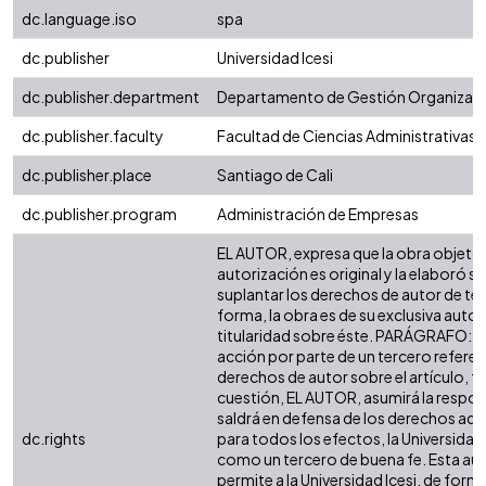
dc.language.iso
spa
dc.publisher
Universidad Icesi
dc.publisher.department
Departamento de Gestión Organizaci
dc.publisher.faculty
Facultad de Ciencias Administrativas
dc.publisher.place
Santiago de Cali
dc.publisher.program
Administración de Empresas
EL AUTOR, expresa que la obra objeto 
autorización es original y la elaboró si
suplantar los derechos de autor de terc
forma, la obra es de su exclusiva autorí
titularidad sobre éste. PARÁGRAFO: e
acción por parte de un tercero referen
derechos de autor sobre el artículo, fo
cuestión, EL AUTOR, asumirá la respons
saldrá en defensa de los derechos aqu
dc.rights
para todos los efectos, la Universidad 
como un tercero de buena fe. Esta aut
permite a la Universidad Icesi, de forma