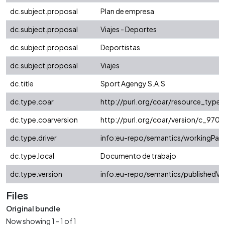
dc.subject.proposal
Plan de empresa
dc.subject.proposal
Viajes - Deportes
dc.subject.proposal
Deportistas
dc.subject.proposal
Viajes
dc.title
Sport Agengy S.A.S
dc.type.coar
http://purl.org/coar/resource_type
dc.type.coarversion
http://purl.org/coar/version/c_97
dc.type.driver
info:eu-repo/semantics/workingPap
dc.type.local
Documento de trabajo
dc.type.version
info:eu-repo/semantics/publishedVe
Files
Original bundle
Now showing
1 - 1 of 1