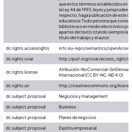
que en los términos establecidos en la
la Ley 44 de 1993, leyes y jurisprudenci
respecto, haga publicación de este co
educativos Todo persona que consulte
biblioteca o en medio electrónico po
apartes del texto citando siempre la fu
título del trabajo y el autor.
dc.rights.accessrights
info:eu-repo/semantics/openAccess
dc.rights.coar
http://purl.org/coar/access_right/c
Atribución-NoComercial-SinDerivada
dc.rights.license
Internacional (CC BY-NC-ND 4.0)
dc.rights.uri
http://creativecommons.org/licens
dc.subject.proposal
Negocios y management
dc.subject.proposal
Business
dc.subject.proposal
Planes de negocios
dc.subject.proposal
Espíritu empresarial