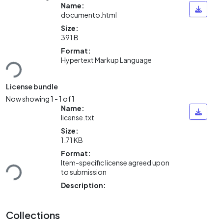
Name:
documento.html
Size:
391 B
oading...
Format:
Hypertext Markup Language
License bundle
Now showing
1 - 1 of 1
Name:
license.txt
Size:
1.71 KB
oading...
Format:
Item-specific license agreed upon
to submission
Description:
Collections