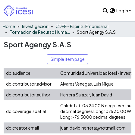
Log In
Home
Investigación
CDEE - Espíritu Empresarial
Formación de Recurso Humano - EE
Sport Agengy S.A.S
Sport Agengy S.A.S
Simple item page
dc.audience
Comunidad Universidad Icesi - Invest
dc.contributor.advisor
Alvarez Venegas, Luis Miguel
dc.contributor.author
Herrera Salazar, Juan David
Cali de Lat: 03 24 00 N degrees minut
dc.coverage.spatial
decimal degrees Long: 076 30 00 W d
Long: -76.5000 decimal degrees.
dc.creator.email
juan.david.herrera@hotmail.com