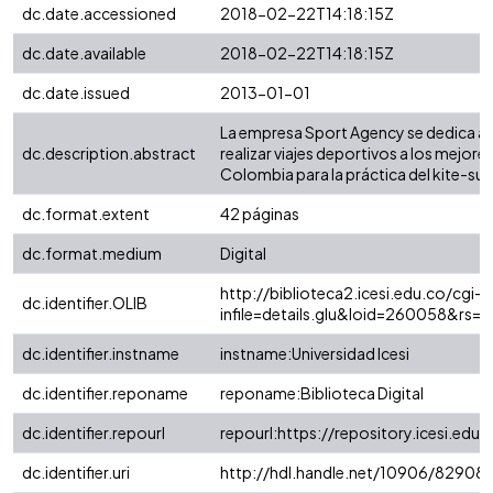
dc.date.accessioned
2018-02-22T14:18:15Z
dc.date.available
2018-02-22T14:18:15Z
dc.date.issued
2013-01-01
La empresa Sport Agency se dedica a 
dc.description.abstract
realizar viajes deportivos a los mejore
Colombia para la práctica del kite-sur
dc.format.extent
42 páginas
dc.format.medium
Digital
http://biblioteca2.icesi.edu.co/cgi-o
dc.identifier.OLIB
infile=details.glu&loid=260058&rs
dc.identifier.instname
instname:Universidad Icesi
dc.identifier.reponame
reponame:Biblioteca Digital
dc.identifier.repourl
repourl:https://repository.icesi.edu.
dc.identifier.uri
http://hdl.handle.net/10906/82908