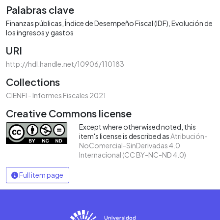
Palabras clave
Finanzas públicas
Índice de Desempeño Fiscal (IDF)
Evolución de
los ingresos y gastos
URI
http://hdl.handle.net/10906/110183
Collections
CIENFI - Informes Fiscales 2021
Creative Commons license
Except where otherwised noted, this
item's license is described as
Atribución-
NoComercial-SinDerivadas 4.0
Internacional (CC BY-NC-ND 4.0)
Full item page