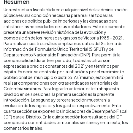
Resumen
Una estructura fiscal sólida en cualquier nivel de la administración
pública es una condición necesaria para realizar todas las
acciones de política pública imperiosas y las deseadas para
satisfacer las necesidades de sus pobladores. Este documento
presenta una breve revisión histórica de la evolución y
composición de los ingresos y gastos de Victoria 1985 - 2021.
Para realizar nuestro análisis empleamos datos del Sistema de
Información del Formulario Único Territorial (SISFUT) y del
Departamento Nacional de Planeación (DNP). Para permitir la
comparabilidad durante el periodo, todas las cifras son
expresadas a precios constantes del 2021 y en términos per
cápita. Es decir, se controla por la inflación y por el crecimiento
poblacional del municipio o distrito. Así mismo, esto permitirá
realizar comparaciones con otras entidades territoriales de
Colombia similares. Para lograr lo anterior, este trabajo está
dividido en seis sesiones: la primera sección es la presente
introducción. La segunda y tercera sección muestran la
evolución de los ingresos y los gastos respectivamente. En la
cuarta sección se exponen los Indicadores de Desempeño Fiscal
(IDF) para el Distrito. En la quinta sección los resultados del IDF
comparado con entidades territoriales similares y en la sexta, los
comentarios finales.