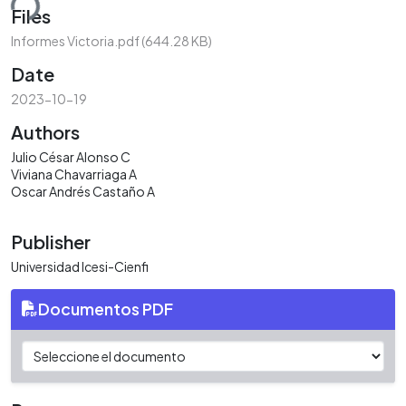
ding...
Files
Informes Victoria.pdf
(644.28 KB)
Date
2023-10-19
Authors
Julio César Alonso C
Viviana Chavarriaga A
Oscar Andrés Castaño A
Publisher
Universidad Icesi-Cienfi
Documentos PDF