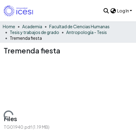
Log In
Home
Academia
Facultad de Ciencias Humanas
Tesis y trabajos de grado
Antropología - Tesis
Tremenda fiesta
Tremenda fiesta
Loading...
Files
TG01940.pdf
(1.19 MB)