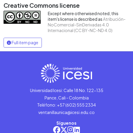
Creative Commons license
Except where otherwised noted, this
item's license is described as
Atribución-
NoComercial-SinDerivadas 4.0
Internacional (CC BY-NC-ND 4.0)
Full item page
Universidad Icesi: Calle 18 No. 122-135
Pance, Cali - Colombia
Teléfono: +57 (602) 555 2334
ventanillaunica@icesi.edu.co
Síguenos