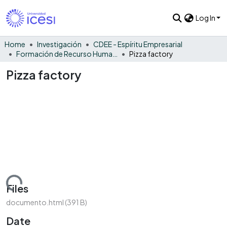
Log In
Home
Investigación
CDEE - Espíritu Empresarial
Formación de Recurso Humano - EE
Pizza factory
Pizza factory
Loading...
Files
documento.html
(391 B)
Date