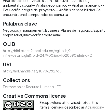
Análisis técnico -- Análisis administrativo -- Análisis legal,
ambiental y social -- Análisis económico -- Análisis financiero --
Evaluación integral del proyecto -- Análisis de sensibilidad. Se
encuentra en el computador de consulta.
Palabras clave
Negocios y management
Business
Planes de negocios
Espíritu
empresarial
Innovación empresarial
OLIB
http://biblioteca2.icesi.edu.co/cgi-olib/?
infile=details.glu&loid=247900&rs=1020590&hitno=2
URI
http://hdl.handle.net/10906/82785
Collections
Formación de Recurso Humano - EE
Creative Commons license
Except where otherwised noted, this
item's license is described as
Atribución-