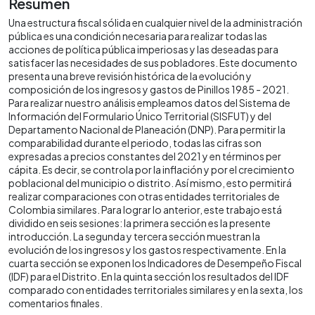
Resumen
Una estructura fiscal sólida en cualquier nivel de la administración
pública es una condición necesaria para realizar todas las
acciones de política pública imperiosas y las deseadas para
satisfacer las necesidades de sus pobladores. Este documento
presenta una breve revisión histórica de la evolución y
composición de los ingresos y gastos de Pinillos 1985 - 2021.
Para realizar nuestro análisis empleamos datos del Sistema de
Información del Formulario Único Territorial (SISFUT) y del
Departamento Nacional de Planeación (DNP). Para permitir la
comparabilidad durante el periodo, todas las cifras son
expresadas a precios constantes del 2021 y en términos per
cápita. Es decir, se controla por la inflación y por el crecimiento
poblacional del municipio o distrito. Así mismo, esto permitirá
realizar comparaciones con otras entidades territoriales de
Colombia similares. Para lograr lo anterior, este trabajo está
dividido en seis sesiones: la primera sección es la presente
introducción. La segunda y tercera sección muestran la
evolución de los ingresos y los gastos respectivamente. En la
cuarta sección se exponen los Indicadores de Desempeño Fiscal
(IDF) para el Distrito. En la quinta sección los resultados del IDF
comparado con entidades territoriales similares y en la sexta, los
comentarios finales.