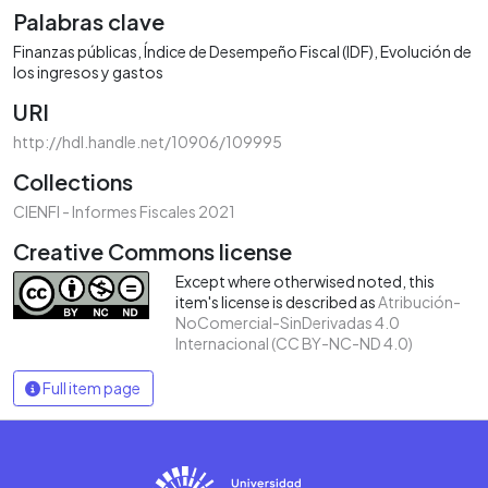
Palabras clave
Finanzas públicas
Índice de Desempeño Fiscal (IDF)
Evolución de
los ingresos y gastos
URI
http://hdl.handle.net/10906/109995
Collections
CIENFI - Informes Fiscales 2021
Creative Commons license
Except where otherwised noted, this
item's license is described as
Atribución-
NoComercial-SinDerivadas 4.0
Internacional (CC BY-NC-ND 4.0)
Full item page