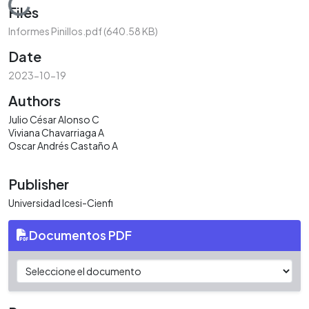
Loading...
Files
Informes Pinillos.pdf
(640.58 KB)
Date
2023-10-19
Authors
Julio César Alonso C
Viviana Chavarriaga A
Oscar Andrés Castaño A
Publisher
Universidad Icesi-Cienfi
Documentos PDF