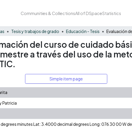
Communities & Collections
All of DSpace
Statistics
nas
Tesis y trabajos de grado
Educación - Tesis
rmación del curso de cuidado bási
mestre a través del uso de la met
TIC.
Simple item page
rita
 Patricia
 N degrees minutes Lat: 3.4000 decimal degrees Long: 076 30 00 W 