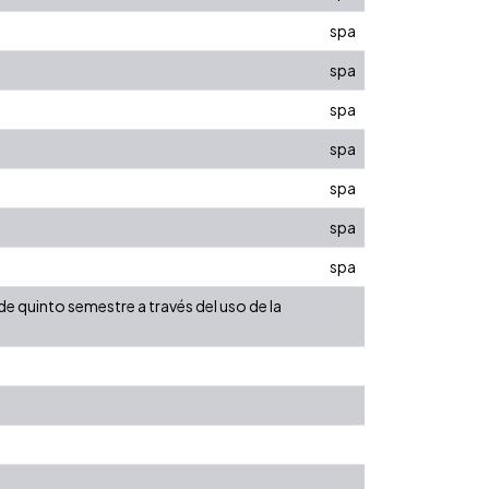
spa
spa
spa
spa
spa
spa
spa
e quinto semestre a través del uso de la