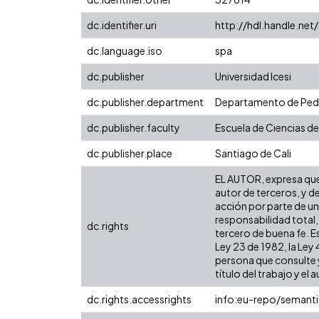
dc.identifier.uri
http://hdl.handle.ne
dc.language.iso
spa
dc.publisher
Universidad Icesi
dc.publisher.department
Departamento de Pe
dc.publisher.faculty
Escuela de Ciencias de
dc.publisher.place
Santiago de Cali
EL AUTOR, expresa que 
autor de terceros, y de
acción por parte de un 
responsabilidad total,
dc.rights
tercero de buena fe. Es
Ley 23 de 1982, la Ley
persona que consulte y
título del trabajo y el a
dc.rights.accessrights
info:eu-repo/semant