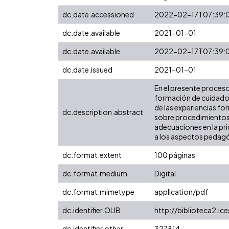
dc.date.accessioned
2022-02-17T07:39:
dc.date.available
2021-01-01
dc.date.available
2022-02-17T07:39:
dc.date.issued
2021-01-01
En el presente proceso
formación de cuidados 
de las experiencias fo
dc.description.abstract
sobre procedimientos d
adecuaciones en la pr
a los aspectos pedagóg
dc.format.extent
100 páginas
dc.format.medium
Digital
dc.format.mimetype
application/pdf
dc.identifier.OLIB
http://biblioteca2.ic
dc.identifier.other
327814