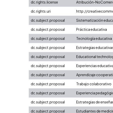
dc.rights.license
Atribución-NoComerci
dc.rights.uri
http://creativecomm
dc.subject.proposal
Sistematización educ
dc.subject.proposal
Práctica educativa
dc.subject.proposal
Tecnología educativa
dc.subject.proposal
Estrategias educativa
dc.subject.proposal
Educational technolo
dc.subject.proposal
Experiencias educativ
dc.subject.proposal
Aprendizaje cooperat
dc.subject.proposal
Trabajo colaborativo
dc.subject.proposal
Experiencia pedagógi
dc.subject.proposal
Estrategias de enseña
dc.subject.proposal
Estudiantes de medici