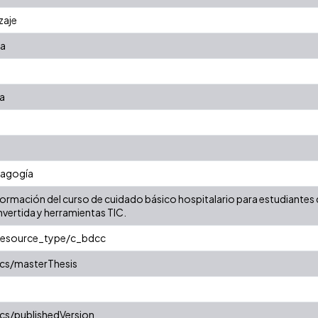
zaje
za
ia
dagogía
formación del curso de cuidado básico hospitalario para estudiantes d
vertida y herramientas TIC.
/resource_type/c_bdcc
cs/masterThesis
cs/publishedVersion