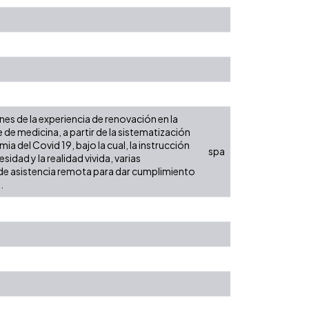
nes de la experiencia de renovación en la
de medicina, a partir de la sistematización
 del Covid 19, bajo la cual, la instrucción
spa
dad y la realidad vivida, varias
de asistencia remota para dar cumplimiento
.