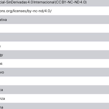
al-SinDerivadas 4.0 Internacional (CC BY-NC-ND 4.0)
ons.org/licenses/by-nc-nd/4.0/
ativa
s
gy
as
ivo
ca
nza
na