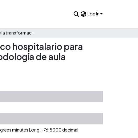
Log In
Evaluación de la transformación del curso de cuidado básico hospitalario para estudiantes de quinto semestre a través del uso de la metodología de aula invertida y herramientas TIC.
co hospitalario para
odología de aula
degrees minutes Long: -76.5000 decimal