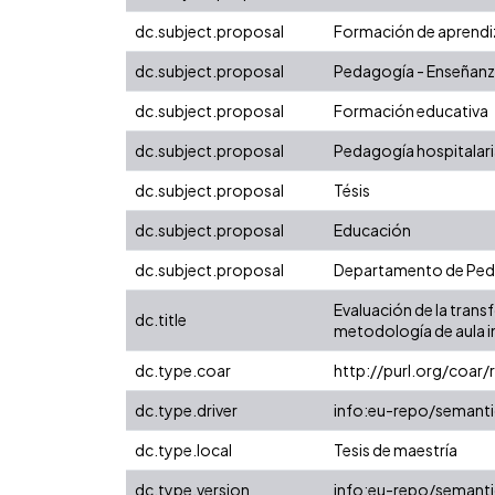
dc.subject.proposal
Formación de aprendi
dc.subject.proposal
Pedagogía - Enseñan
dc.subject.proposal
Formación educativa
dc.subject.proposal
Pedagogía hospitalar
dc.subject.proposal
Tésis
dc.subject.proposal
Educación
dc.subject.proposal
Departamento de Pe
Evaluación de la trans
dc.title
metodología de aula in
dc.type.coar
http://purl.org/coar
dc.type.driver
info:eu-repo/semanti
dc.type.local
Tesis de maestría
dc.type.version
info:eu-repo/semanti