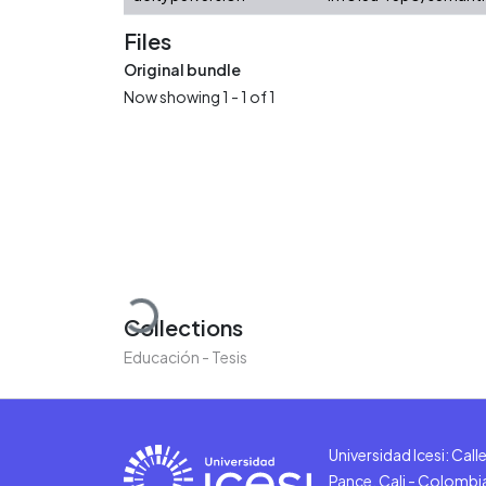
Files
Original bundle
Now showing
1 - 1 of 1
Loading...
Collections
Educación - Tesis
Universidad Icesi: Cal
Pance, Cali - Colombi