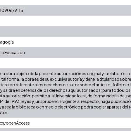
t/10906/91151
dagogía
 la Educación
la obra objeto de la presente autorización es original y la elaboró sin
 tal forma, la obra es de su exclusiva autoría y tiene la titularidad s
tercero referente a los derechos de autor sobre el artículo, folleto o 
 y saldrá en defensa de los derechos aquí autorizados; para todos los
ta autorización, permite a la Universidad Icesi, de forma indefinida, p
 44 de 1993, leyes y jurisprudencia vigente al respecto, haga publicac
a sea la biblioteca o en medio electrónico podrá copiar apartes del te
utor.
ics/openAccess