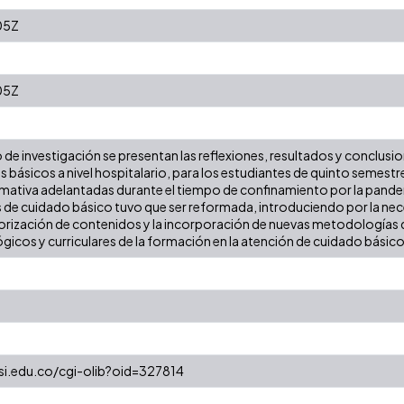
05Z
05Z
 de investigación se presentan las reflexiones, resultados y conclusio
básicos a nivel hospitalario, para los estudiantes de quinto semestre 
rmativa adelantadas durante el tiempo de confinamiento por la pandemia
e cuidado básico tuvo que ser reformada, introduciendo por la necesi
iorización de contenidos y la incorporación de nuevas metodologías 
icos y curriculares de la formación en la atención de cuidado básico
esi.edu.co/cgi-olib?oid=327814