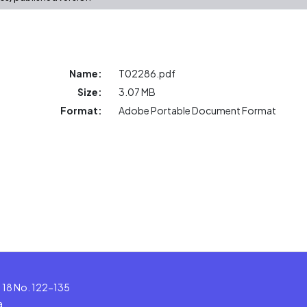
Name:
T02286.pdf
Size:
3.07 MB
Format:
Adobe Portable Document Format
le 18 No. 122-135
a