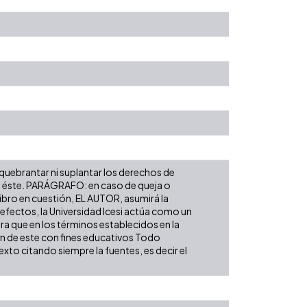
 quebrantar ni suplantar los derechos de
obre éste. PARÁGRAFO: en caso de queja o
libro en cuestión, EL AUTOR, asumirá la
 efectos, la Universidad Icesi actúa como un
ara que en los términos establecidos en la
ión de este con fines educativos Todo
xto citando siempre la fuentes, es decir el