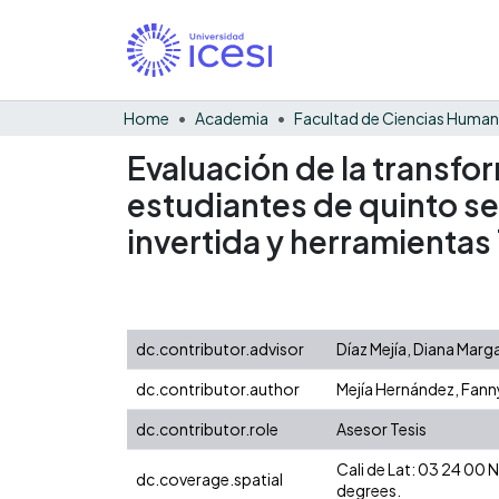
Home
Academia
Facultad de Ciencias Huma
Evaluación de la transfo
estudiantes de quinto se
invertida y herramientas 
dc.contributor.advisor
Díaz Mejía, Diana Marga
dc.contributor.author
Mejía Hernández, Fanny
dc.contributor.role
Asesor Tesis
Cali de Lat: 03 24 00
dc.coverage.spatial
degrees.