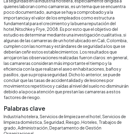
La seguridad en la industria hotelera, especialmente dirigida a
quienes laboran como camareras, es un tema que se encuentra
poco documentado, aunque se haya comprobado ya la
importancia y el valor de los empleados como estructura
fundamental para el crecimiento y la buena reputación del
hotel,Nitschke y Frye, 2008. Es por esto que el objetivo del
estudio es determinar mediante una investigación cualitativa, si
algunas de las camareras de un hotel ubicado en Cali, Colombia,
cumplen con las normas y estándares de seguridad a los que se
deberían ceñir estos establecimientos. Los resultados que
arrojaron las observaciones realizadas fueron claros: en general,
las camareras consideran más importante el tiempo y la
eficiencia con la que realizan el aseo en habitaciones, baños y
pasillos, que su propia seguridad. Dicho lo anterior, se puede
concluir que las tasas de accidentalidad y de lesiones por
movimientos repetitivos y caídas al nivel del suelo no disminuirán
debido a la poca atención que prestan las camareras a estos
factores de riesgo.
Palabras clave
Industria hotelera
Servicios de limpieza en el hotel
Servicios de
limpieza doméstica
Seguridad
Riesgo
Hoteles
Trabajos de
grado
Administración
Departamento de Gestión
Organizacional