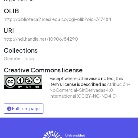
OLIB
http://biblioteca2.icesi.edu.co/cgi-olib?oid=317484
URI
http://hdl.handle.net/10906/84290
Collections
Gestión - Tesis
Creative Commons license
Except where otherwised noted, this
item's license is described as
Atribución-
NoComercial-SinDerivadas 4.0
Internacional (CC BY-NC-ND 4.0)
Full item page