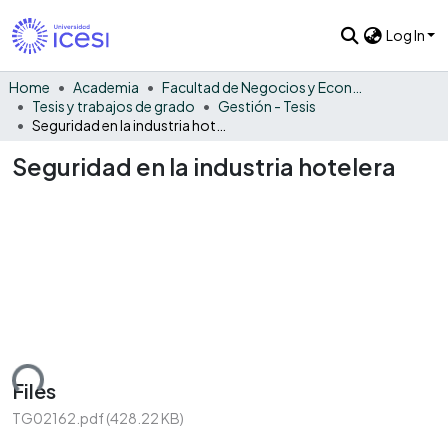
Log In
Home
Academia
Facultad de Negocios y Economía
Tesis y trabajos de grado
Gestión - Tesis
Seguridad en la industria hotelera
Seguridad en la industria hotelera
ding...
Files
TG02162.pdf
(428.22 KB)