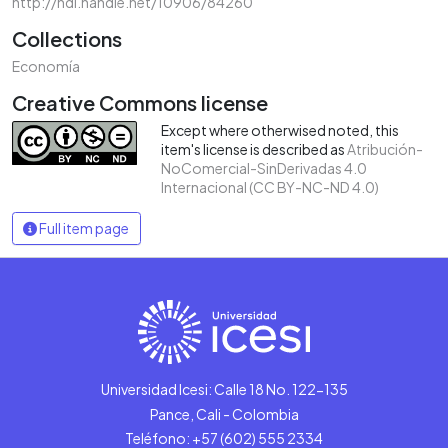
http://hdl.handle.net/10906/84260
Collections
Economía
Creative Commons license
Except where otherwised noted, this
item's license is described as
Atribución-
NoComercial-SinDerivadas 4.0
Internacional (CC BY-NC-ND 4.0)
Full item page
Universidad Icesi: Calle 18 No. 122-135
Pance, Cali - Colombia
Teléfono: +57 (602) 555 2334