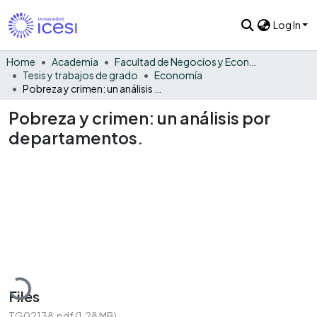
Log In
Home
Academia
Facultad de Negocios y Economía
Tesis y trabajos de grado
Economía
Pobreza y crimen: un análisis por departamentos.
Pobreza y crimen: un análisis por
departamentos.
Loading...
Files
TG02138.pdf
(1.28 MB)