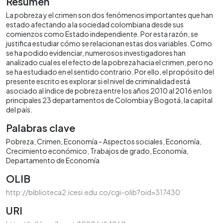
Resumen
La pobreza y el crimen son dos fenómenos importantes que han
estado afectando a la sociedad colombiana desde sus
comienzos como Estado independiente. Por esta razón, se
justifica estudiar cómo se relacionan estas dos variables. Como
se ha podido evidenciar, numerosos investigadores han
analizado cual es el efecto de la pobreza hacia el crimen, pero no
se ha estudiado en el sentido contrario. Por ello, el propósito del
presente escrito es explorar si el nivel de criminalidad está
asociado al índice de pobreza entre los años 2010 al 2016 en los
principales 23 departamentos de Colombia y Bogotá, la capital
del país.
Palabras clave
Pobreza
Crimen
Economía - Aspectos sociales
Economía
Crecimiento económico
Trabajos de grado
Economía
Departamento de Economía
OLIB
http://biblioteca2.icesi.edu.co/cgi-olib?oid=317430
URI