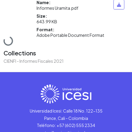
Name:
Informes Uramita.pdf
Size:
643.99 KB
Format:
Loading...
Adobe Portable Document Format
Collections
CIENFI - Informes Fiscales 2021
Universidad Icesi: Calle 18 No. 122-135
Pance, Cali - Colombia
Teléfono: +57 (602) 555 2334