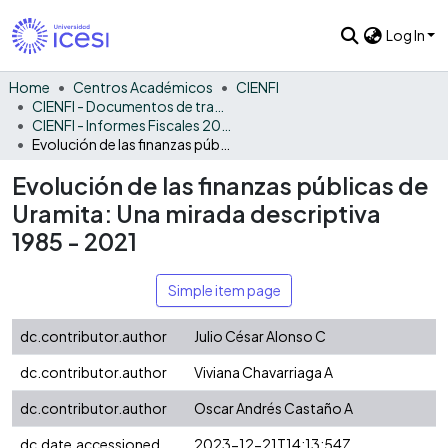
Log In
Home
Centros Académicos
CIENFI
CIENFI - Documentos de trabajos, técnicos y de divulgación
CIENFI - Informes Fiscales 2021
Evolución de las finanzas públicas de Uramita: Una mirada descriptiva 1985 - 2021
Evolución de las finanzas públicas de
Uramita: Una mirada descriptiva
1985 - 2021
Simple item page
dc.contributor.author
Julio César Alonso C
dc.contributor.author
Viviana Chavarriaga A
dc.contributor.author
Oscar Andrés Castaño A
dc.date.accessioned
2023-12-21T14:13:54Z