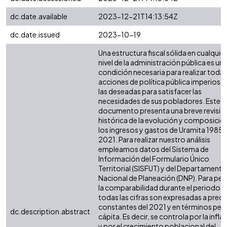
dc.date.available
2023-12-21T14:13:54Z
dc.date.issued
2023-10-19
Una estructura fiscal sólida en cualquier
nivel de la administración pública es un
condición necesaria para realizar todas
acciones de política pública imperiosas
las deseadas para satisfacer las
necesidades de sus pobladores. Este
documento presenta una breve revisió
histórica de la evolución y composició
los ingresos y gastos de Uramita 1985 
2021. Para realizar nuestro análisis
empleamos datos del Sistema de
Información del Formulario Único
Territorial (SISFUT) y del Departamento
Nacional de Planeación (DNP). Para perm
la comparabilidad durante el periodo,
todas las cifras son expresadas a preci
constantes del 2021 y en términos per
dc.description.abstract
cápita. Es decir, se controla por la infla
y por el crecimiento poblacional del