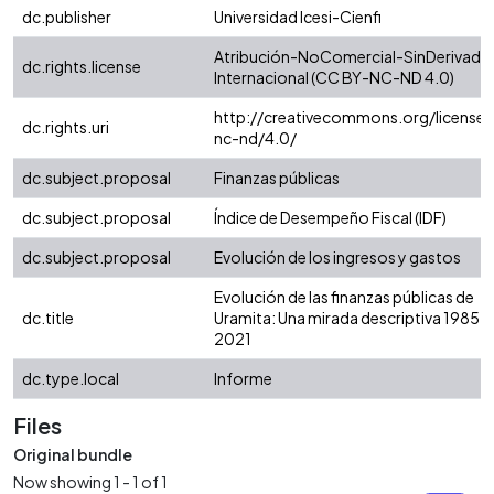
dc.publisher
Universidad Icesi-Cienfi
Atribución-NoComercial-SinDerivadas
dc.rights.license
Internacional (CC BY-NC-ND 4.0)
http://creativecommons.org/licenses
dc.rights.uri
nc-nd/4.0/
dc.subject.proposal
Finanzas públicas
dc.subject.proposal
Índice de Desempeño Fiscal (IDF)
dc.subject.proposal
Evolución de los ingresos y gastos
Evolución de las finanzas públicas de
dc.title
Uramita: Una mirada descriptiva 1985 -
2021
dc.type.local
Informe
Files
Original bundle
Now showing
1 - 1 of 1