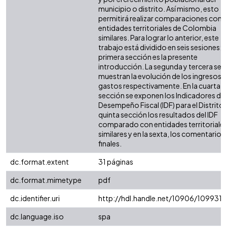
municipio o distrito. Así mismo, esto
permitirá realizar comparaciones con 
entidades territoriales de Colombia
similares. Para lograr lo anterior, este
trabajo está dividido en seis sesiones: l
primera sección es la presente
introducción. La segunda y tercera sec
muestran la evolución de los ingresos y
gastos respectivamente. En la cuarta
sección se exponen los Indicadores de
Desempeño Fiscal (IDF) para el Distrito. 
quinta sección los resultados del IDF
comparado con entidades territoriale
similares y en la sexta, los comentarios
finales.
dc.format.extent
31 páginas
dc.format.mimetype
pdf
dc.identifier.uri
http://hdl.handle.net/10906/109931
dc.language.iso
spa