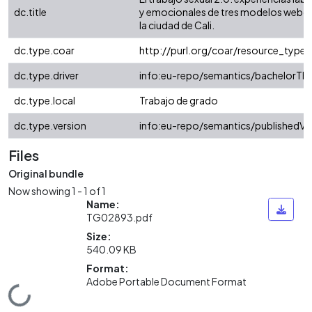
dc.title
y emocionales de tres modelos webc
la ciudad de Cali.
dc.type.coar
http://purl.org/coar/resource_type/
dc.type.driver
info:eu-repo/semantics/bachelorThe
dc.type.local
Trabajo de grado
dc.type.version
info:eu-repo/semantics/publishedVe
Files
Original bundle
Now showing
1 - 1 of 1
Name:
TG02893.pdf
Size:
540.09 KB
Format:
Adobe Portable Document Format
Loading...