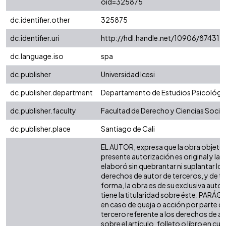
oid=325875
dc.identifier.other
325875
dc.identifier.uri
http://hdl.handle.net/10906/87431
dc.language.iso
spa
dc.publisher
Universidad Icesi
dc.publisher.department
Departamento de Estudios Psicológi
dc.publisher.faculty
Facultad de Derecho y Ciencias Socia
dc.publisher.place
Santiago de Cali
EL AUTOR, expresa que la obra objeto 
presente autorización es original y la
elaboró sin quebrantar ni suplantar los
derechos de autor de terceros, y de ta
forma, la obra es de su exclusiva autor
tiene la titularidad sobre éste. PARÁ
en caso de queja o acción por parte d
tercero referente a los derechos de a
sobre el artículo, folleto o libro en cue