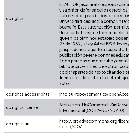
EL AUTOR, asumirá la responsabilidad 
y saldrá en defensa de los derechos aq
autorizados; para todos los efectos, 
dc.rights
Universidad Icesi actúa como un terce
buena fe. Esta autorización, permite a 
Universidad Icesi, de forma indefinida,
que en los términos establecidos en la
23 de 1982, la Ley 44 de 1993, leyes y
jurisprudencia vigente al respecto, ha
publicación de este con fines educati
Todo persona que consulte ya sea la
biblioteca o en medio electrónico po
copiar apartes del texto citando siemp
fuentes, es decir el título del trabajo y 
autor.
dc.rights.accessrights
info:eu-repo/semantics/openAccess
Atribución-NoComercial-SinDerivada
dc.rights.license
Internacional (CC BY-NC-ND 4.0)
http://creativecommons.org/license
dc.rights.uri
nc-nd/4.0/