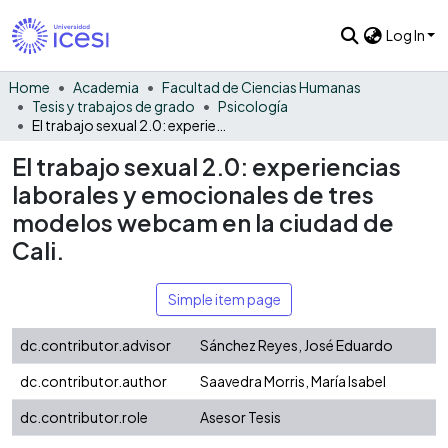
Log In
Home
Academia
Facultad de Ciencias Humanas
Tesis y trabajos de grado
Psicología
El trabajo sexual 2.0: experiencias laborales y emocionales de tres modelos webcam en la ciudad de Cali.
El trabajo sexual 2.0: experiencias
laborales y emocionales de tres
modelos webcam en la ciudad de
Cali.
Simple item page
dc.contributor.advisor
Sánchez Reyes, José Eduardo
dc.contributor.author
Saavedra Morris, María Isabel
dc.contributor.role
Asesor Tesis