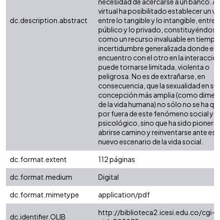
necesidad de acercarse a un banco. Así
virtual ha posibilitado establecer un ví
dc.description.abstract
entre lo tangible y lo intangible, entre 
público y lo privado, constituyéndose
como un recurso invaluable en tiempo
incertidumbre generalizada donde el
encuentro con el otro en la interacción
puede tornarse limitada, violenta o
peligrosa. No es de extrañarse, en
consecuencia, que la sexualidad en su
concepción más amplia (como dimen
de la vida humana) no sólo no se ha q
por fuera de este fenómeno social y
psicológico, sino que ha sido pionera 
abrirse camino y reinventarse ante est
nuevo escenario de la vida social.
dc.format.extent
112 páginas
dc.format.medium
Digital
dc.format.mimetype
application/pdf
http://biblioteca2.icesi.edu.co/cgi-o
dc.identifier.OLIB