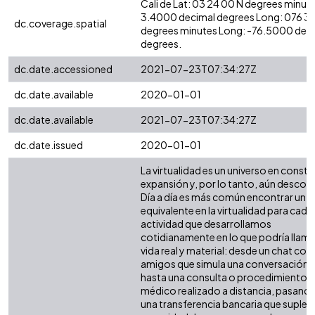
Cali de Lat: 03 24 00 N degrees minute
3.4000 decimal degrees Long: 076 3
dc.coverage.spatial
degrees minutes Long: -76.5000 dec
degrees.
dc.date.accessioned
2021-07-23T07:34:27Z
dc.date.available
2020-01-01
dc.date.available
2021-07-23T07:34:27Z
dc.date.issued
2020-01-01
La virtualidad es un universo en const
expansión y, por lo tanto, aún descon
Día a día es más común encontrar un
equivalente en la virtualidad para cada
actividad que desarrollamos
cotidianamente en lo que podría llama
vida real y material: desde un chat con
amigos que simula una conversación c
hasta una consulta o procedimiento
médico realizado a distancia, pasand
una transferencia bancaria que suple l