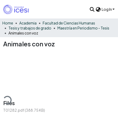
Log In
Home
Academia
Facultad de Ciencias Humanas
Tesis y trabajos de grado
Maestría en Periodismo - Tesis
Animales con voz
Animales con voz
ading...
Files
T01282.pdf
(388.75 KB)