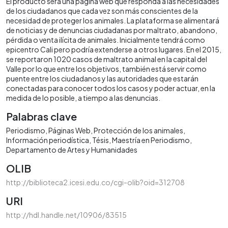
El producto será una página web que responda a las necesidades
de los ciudadanos que cada vez son más conscientes de la
necesidad de proteger los animales. La plataforma se alimentará
de noticias y de denuncias ciudadanas por maltrato, abandono,
pérdida o venta ilícita de animales. Inicialmente tendrá como
epicentro Cali pero podría extenderse a otros lugares. En el 2015,
se reportaron 1020 casos de maltrato animal en la capital del
Valle por lo que entre los objetivos, también está servir como
puente entre los ciudadanos y las autoridades que estarán
conectadas para conocer todos los casos y poder actuar, en la
medida de lo posible, a tiempo a las denuncias.
Palabras clave
Periodismo
Páginas Web
Protección de los animales
Información periodística
Tésis
Maestría en Periodismo
Departamento de Artes y Humanidades
OLIB
http://biblioteca2.icesi.edu.co/cgi-olib?oid=312708
URI
http://hdl.handle.net/10906/83515