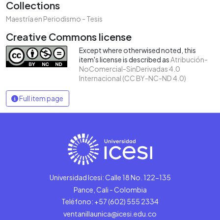
Collections
Maestría en Periodismo - Tesis
Creative Commons license
Except where otherwised noted, this
item's license is described as
Atribución-
NoComercial-SinDerivadas 4.0
Internacional (CC BY-NC-ND 4.0)
Full item page
Universidad Icesi: Calle 18 No. 122-135
Pance, Cali - Colombia
Teléfono: +57 (602) 555 2334
ventanillaunica@icesi.edu.co