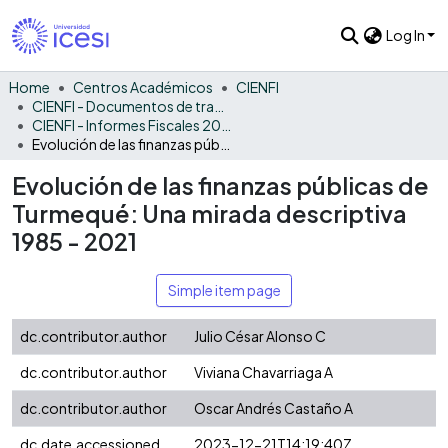
Log In
Home
Centros Académicos
CIENFI
CIENFI - Documentos de trabajos, técnicos y de divulgación
CIENFI - Informes Fiscales 2021
Evolución de las finanzas públicas de Turmequé: Una mirada descriptiva 1985 - 2021
Evolución de las finanzas públicas de
Turmequé: Una mirada descriptiva
1985 - 2021
Simple item page
dc.contributor.author
Julio César Alonso C
dc.contributor.author
Viviana Chavarriaga A
dc.contributor.author
Oscar Andrés Castaño A
dc.date.accessioned
2023-12-21T14:19:40Z