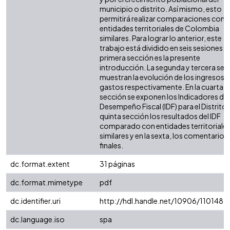
municipio o distrito. Así mismo, esto
permitirá realizar comparaciones con 
entidades territoriales de Colombia
similares. Para lograr lo anterior, este
trabajo está dividido en seis sesiones: l
primera sección es la presente
introducción. La segunda y tercera sec
muestran la evolución de los ingresos y
gastos respectivamente. En la cuarta
sección se exponen los Indicadores de
Desempeño Fiscal (IDF) para el Distrito. 
quinta sección los resultados del IDF
comparado con entidades territoriale
similares y en la sexta, los comentarios
finales.
dc.format.extent
31 páginas
dc.format.mimetype
pdf
dc.identifier.uri
http://hdl.handle.net/10906/110148
dc.language.iso
spa