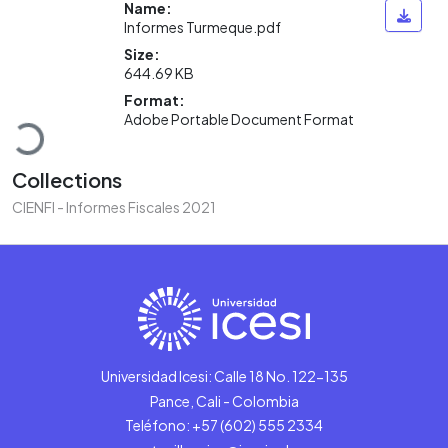
Name:
Informes Turmeque.pdf
Size:
644.69 KB
Loading...
Format:
Adobe Portable Document Format
Collections
CIENFI - Informes Fiscales 2021
Universidad Icesi: Calle 18 No. 122-135
Pance, Cali - Colombia
Teléfono: +57 (602) 555 2334