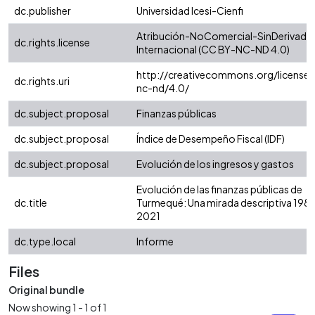
dc.publisher
Universidad Icesi-Cienfi
Atribución-NoComercial-SinDerivadas
dc.rights.license
Internacional (CC BY-NC-ND 4.0)
http://creativecommons.org/licenses
dc.rights.uri
nc-nd/4.0/
dc.subject.proposal
Finanzas públicas
dc.subject.proposal
Índice de Desempeño Fiscal (IDF)
dc.subject.proposal
Evolución de los ingresos y gastos
Evolución de las finanzas públicas de
dc.title
Turmequé: Una mirada descriptiva 1985
2021
dc.type.local
Informe
Files
Original bundle
Now showing
1 - 1 of 1