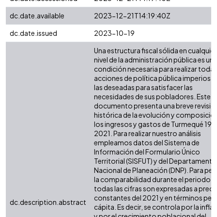
dc.date.available
2023-12-21T14:19:40Z
dc.date.issued
2023-10-19
Una estructura fiscal sólida en cualquier
nivel de la administración pública es un
condición necesaria para realizar todas
acciones de política pública imperiosas
las deseadas para satisfacer las
necesidades de sus pobladores. Este
documento presenta una breve revisió
histórica de la evolución y composició
los ingresos y gastos de Turmequé 198
2021. Para realizar nuestro análisis
empleamos datos del Sistema de
Información del Formulario Único
Territorial (SISFUT) y del Departamento
Nacional de Planeación (DNP). Para perm
la comparabilidad durante el periodo,
todas las cifras son expresadas a preci
constantes del 2021 y en términos per
dc.description.abstract
cápita. Es decir, se controla por la infla
y por el crecimiento poblacional del