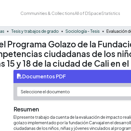
Communities & Collections
All of DSpace
Statistics
nas
Tesis y trabajos de grado
Sociología - Tesis
l Programa Golazo de la Fundació
petencias ciudadanas de los niño
15 y 18 de la ciudad de Cali en e
Documentos PDF
Resumen
El presente trabajo da cuenta de la evaluación de impacto rea
golazo implementado por la fundación Carvajal en el desarro
ciudadanas de los niños, niñas y jóvenes vinculados al progra