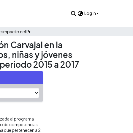
Log In
Evaluación de impacto del Programa Golazo de la Fundación Carvajal en la consolidación de las competencias ciudadanas de los niños, niñas y jóvenes atendidos en las comunas 15 y 18 de la ciudad de Cali en el periodo 2015 a 2017
n Carvajal en la
s, niñas y jóvenes
l periodo 2015 a 2017
lizada al programa
llo de competencias
ma que pertenecen a 2