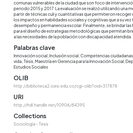
comunas vulnerables de la ciudad que son foco de intervención
periodo 2015 y 2017. La evaluación se realizó utilizando una 
partir de técnicas culi y cuantitativas que permitieron recoger
los impactos en habilidades sociales y cognitivas que a su vez 
desempeño y permanencia escolar. Finalmente, se brindar las
para el diseño de estrategias metodológicas que permitan br
a las necesidades de la población con discapacidad atendida.
Palabras clave
Innovación social
Inclusión social
Competencias ciudadanas
vida
Tésis
Maestría en Gerencia para la Innovación Social
Dep
Estudios Sociales
OLIB
http://biblioteca2.icesi.edu.co/cgi-olib?oid=317878
URI
http://hdl.handle.net/10906/84395
Collections
Sociología - Tesis