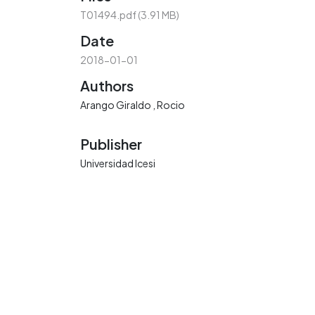
T01494.pdf
(3.91 MB)
Date
2018-01-01
Authors
Arango Giraldo , Rocio
Publisher
Universidad Icesi