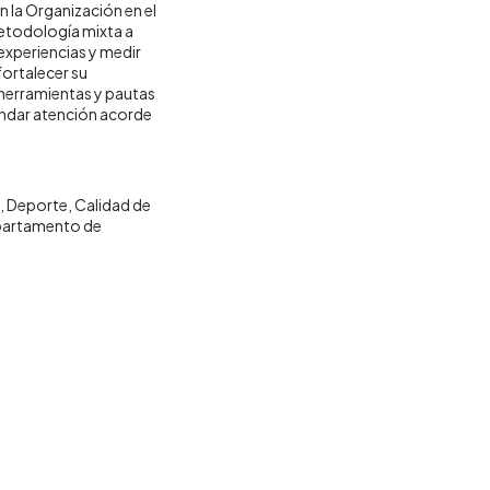
 la Organización en el
metodología mixta a
 experiencias y medir
fortalecer su
 herramientas y pautas
indar atención acorde
Deporte
Calidad de
artamento de