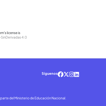
m's license is
SinDerivadas 4.0
Síguenos
r parte del Ministerio de Educación Nacional.