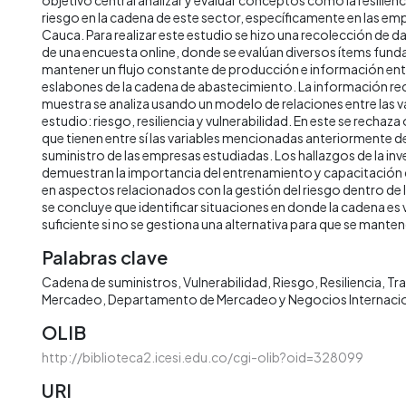
riesgo en la cadena de este sector, específicamente en las empr
Cauca. Para realizar este estudio se hizo una recolección de d
de una encuesta online, donde se evalúan diversos ítems fun
mantener un flujo constante de producción e información ent
eslabones de la cadena de abastecimiento. La información re
muestra se analiza usando un modelo de relaciones entre las va
estudio: riesgo, resiliencia y vulnerabilidad. En este se rechaza 
que tienen entre sí las variables mencionadas anteriormente d
suministro de las empresas estudiadas. Los hallazgos de la in
demuestran la importancia del entrenamiento y capacitación d
en aspectos relacionados con la gestión del riesgo dentro de l
se concluye que identificar situaciones en donde la cadena es 
suficiente si no se gestiona una alternativa para que se mante
Palabras clave
Cadena de suministros
Vulnerabilidad
Riesgo
Resiliencia
Tr
Mercadeo
Departamento de Mercadeo y Negocios Internaci
OLIB
http://biblioteca2.icesi.edu.co/cgi-olib?oid=328099
URI