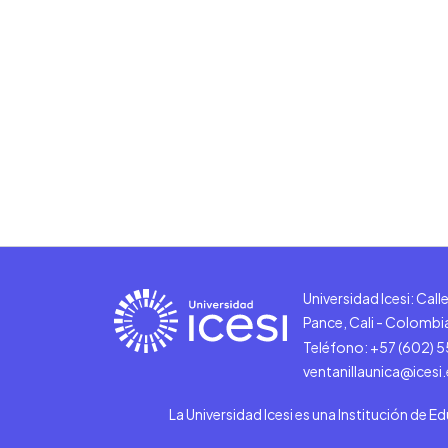
Universidad Icesi: Cal
Pance, Cali - Colombi
Teléfono: +57 (602) 
ventanillaunica@icesi
La Universidad Icesi es una Institución de E