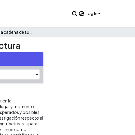
Log In
Resiliencia en la cadena de suministro en el sector manufactura
actura
nen la
el lugar y momento
esperados y posibles
estigación respecto al
manufactureras para
ro. Tiene como
a, vulnerabilidad y el