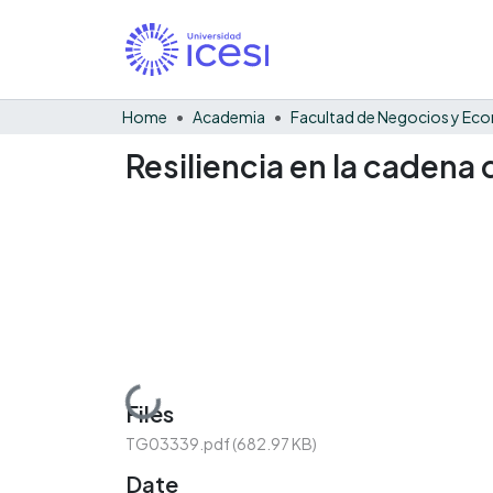
Home
Academia
Resiliencia en la cadena
Loading...
Files
TG03339.pdf
(682.97 KB)
Date