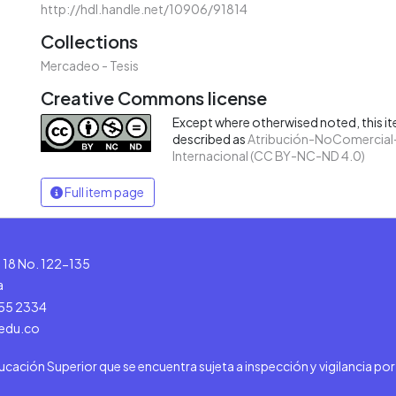
http://hdl.handle.net/10906/91814
Collections
Mercadeo - Tesis
Creative Commons license
Except where otherwised noted, this ite
described as
Atribución-NoComercial-
Internacional (CC BY-NC-ND 4.0)
Full item page
le 18 No. 122-135
a
555 2334
.edu.co
ducación Superior que se encuentra sujeta a inspección y vigilancia po