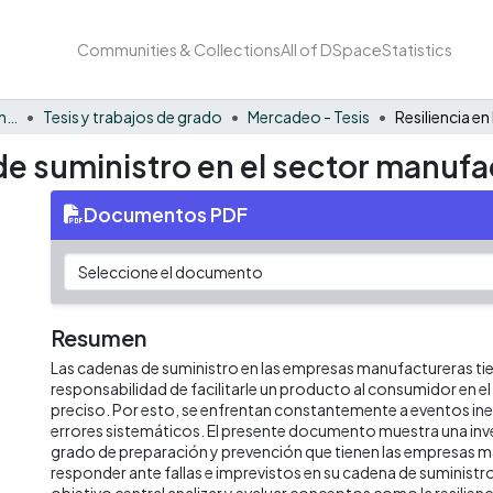
Communities & Collections
All of DSpace
Statistics
Facultad de Negocios y Economía
Tesis y trabajos de grado
Mercadeo - Tesis
 de suministro en el sector manuf
Documentos PDF
Resumen
Las cadenas de suministro en las empresas manufactureras tie
responsabilidad de facilitarle un producto al consumidor en 
preciso. Por esto, se enfrentan constantemente a eventos in
errores sistemáticos. El presente documento muestra una inv
grado de preparación y prevención que tienen las empresas 
responder ante fallas e imprevistos en su cadena de suminist
objetivo central analizar y evaluar conceptos como la resilienci