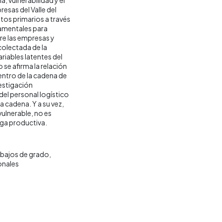
esas del Valle del
atos primarios a través
damentales para
re las empresas y
colectada de la
riables latentes del
o se afirma la relación
entro de la cadena de
vestigación
el personal logístico
a cadena. Y a su vez,
vulnerable, no es
nga productiva.
abajos de grado
onales